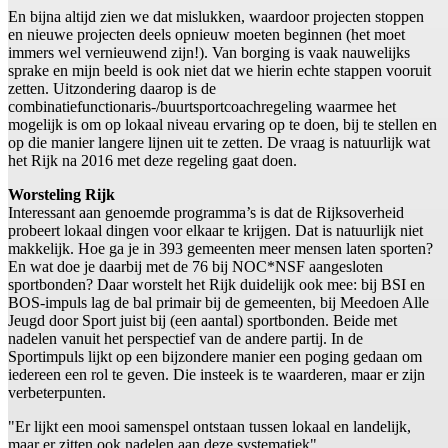
En bijna altijd zien we dat mislukken, waardoor projecten stoppen
en nieuwe projecten deels opnieuw moeten beginnen (het moet
immers wel vernieuwend zijn!). Van borging is vaak nauwelijks
sprake en mijn beeld is ook niet dat we hierin echte stappen vooruit
zetten. Uitzondering daarop is de
combinatiefunctionaris-/buurtsportcoachregeling waarmee het
mogelijk is om op lokaal niveau ervaring op te doen, bij te stellen en
op die manier langere lijnen uit te zetten. De vraag is natuurlijk wat
het Rijk na 2016 met deze regeling gaat doen.
Worsteling Rijk
Interessant aan genoemde programma’s is dat de Rijksoverheid
probeert lokaal dingen voor elkaar te krijgen. Dat is natuurlijk niet
makkelijk. Hoe ga je in 393 gemeenten meer mensen laten sporten?
En wat doe je daarbij met de 76 bij NOC*NSF aangesloten
sportbonden? Daar worstelt het Rijk duidelijk ook mee: bij BSI en
BOS-impuls lag de bal primair bij de gemeenten, bij Meedoen Alle
Jeugd door Sport juist bij (een aantal) sportbonden. Beide met
nadelen vanuit het perspectief van de andere partij. In de
Sportimpuls lijkt op een bijzondere manier een poging gedaan om
iedereen een rol te geven. Die insteek is te waarderen, maar er zijn
verbeterpunten.
"Er lijkt een mooi samenspel ontstaan tussen lokaal en landelijk,
maar er zitten ook nadelen aan deze systematiek"