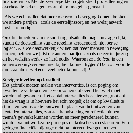
financieren is). Met de zeer beperkte mogelijkheid projectleiding en
overhead te bekostigen, wordt dit onmogelijk gemaakt.
"Als we echt willen dat meer mensen in beweging komen, hebben
we andere partijen - zoals de eerstelijnszorg en het welzijnswerk -
juist hard nodig"
Ook het inperken van de soort organisatie die mag aanvragen lijkt,
vanuit de doelstelling van de regeling geredeneerd, niet per se
logisch. Als we daadwerkelijk willen dat meer mensen in beweging
komen, hebben we juist die andere partijen - zoals de eerstelijnszorg
en het welzijnswerk - zo hard nodig. Waarom zou de
lead
in een
samenwerkingsverband niet bij hen kunnen liggen? Dat zou voor de
duurzaamheid wel eens veel beter kunnen zijn!
Steviger inzetten op kwaliteit
Het gebruik moeten maken van interventies, is een poging om
kwaliteit te verhogen en te voorkomen dat overal het wiel moet
worden uitgevonden. Het aantal interventies is echter zo groot dat
het de vraag is in hoeverre het echt mogelijk is om op kwaliteit te
sturen en kennis op te bouwen. In plaats van het uitwerken van
tientallen interventies, zou aan kennisdeling en reflectie binnen
thema’s gewerkt kunnen worden en meer geredeneerd kunnen
worden vanuit werkzame principes en kritische succesfactoren. Een
gedegen financiële bijdrage richting interventie-eigenaren zou