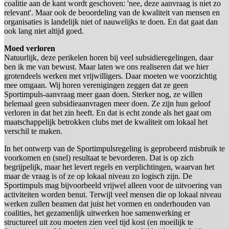
coalitie aan de kant wordt geschoven: 'nee, deze aanvraag is niet zo
relevant'. Maar ook de beoordeling van de kwaliteit van mensen en
organisaties is landelijk niet of nauwelijks te doen. En dat gaat dan
ook lang niet altijd goed.
Moed verloren
Natuurlijk, deze perikelen horen bij veel subsidieregelingen, daar
ben ik me van bewust. Maar laten we ons realiseren dat we hier
grotendeels werken met vrijwilligers. Daar moeten we voorzichtig
mee omgaan. Wij horen verenigingen zeggen dat ze geen
Sportimpuls-aanvraag meer gaan doen. Sterker nog, ze willen
helemaal geen subsidieaanvragen meer doen. Ze zijn hun geloof
verloren in dat het zin heeft. En dat is echt zonde als het gaat om
maatschappelijk betrokken clubs met de kwaliteit om lokaal het
verschil te maken.
In het ontwerp van de Sportimpulsregeling is geprobeerd misbruik te
voorkomen en (snel) resultaat te bevorderen. Dat is op zich
begrijpelijk, maar het levert regels en verplichtingen, waarvan het
maar de vraag is of ze op lokaal niveau zo logisch zijn. De
Sportimpuls mag bijvoorbeeld vrijwel alleen voor de uitvoering van
activiteiten worden benut. Terwijl veel mensen die op lokaal niveau
werken zullen beamen dat juist het vormen en onderhouden van
coalities, het gezamenlijk uitwerken hoe samenwerking er
structureel uit zou moeten zien veel tijd kost (en moeilijk te