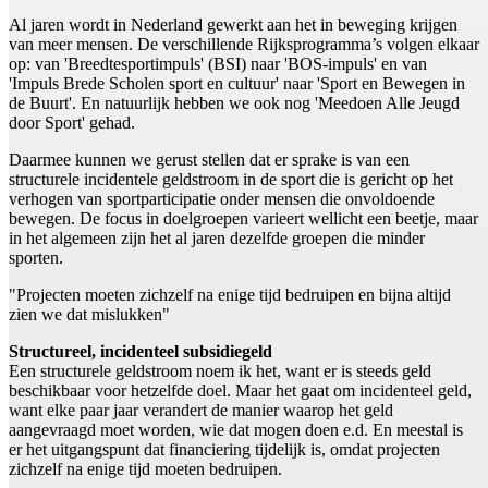
Al jaren wordt in Nederland gewerkt aan het in beweging krijgen
van meer mensen. De verschillende Rijksprogramma’s volgen elkaar
op: van 'Breedtesportimpuls' (BSI) naar 'BOS-impuls' en van
'Impuls Brede Scholen sport en cultuur' naar 'Sport en Bewegen in
de Buurt'. En natuurlijk hebben we ook nog 'Meedoen Alle Jeugd
door Sport' gehad.
Daarmee kunnen we gerust stellen dat er sprake is van een
structurele incidentele geldstroom in de sport die is gericht op het
verhogen van sportparticipatie onder mensen die onvoldoende
bewegen. De focus in doelgroepen varieert wellicht een beetje, maar
in het algemeen zijn het al jaren dezelfde groepen die minder
sporten.
"Projecten moeten zichzelf na enige tijd bedruipen en bijna altijd
zien we dat mislukken"
Structureel, incidenteel subsidiegeld
Een structurele geldstroom noem ik het, want er is steeds geld
beschikbaar voor hetzelfde doel. Maar het gaat om incidenteel geld,
want elke paar jaar verandert de manier waarop het geld
aangevraagd moet worden, wie dat mogen doen e.d. En meestal is
er het uitgangspunt dat financiering tijdelijk is, omdat projecten
zichzelf na enige tijd moeten bedruipen.