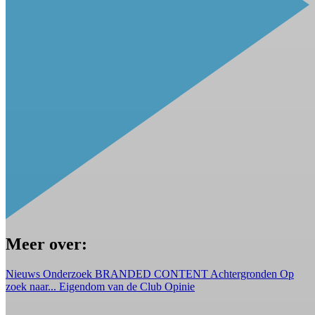
Meer over:
Nieuws
Onderzoek
BRANDED CONTENT
Achtergronden
Op
zoek naar...
Eigendom van de Club
Opinie