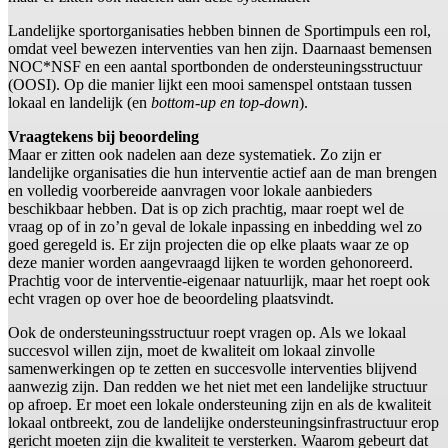
Landelijke sportorganisaties hebben binnen de Sportimpuls een rol,
omdat veel bewezen interventies van hen zijn. Daarnaast bemensen
NOC*NSF en een aantal sportbonden de ondersteuningsstructuur
(OOSI). Op die manier lijkt een mooi samenspel ontstaan tussen
lokaal en landelijk (en
bottom-up en top-down
).
Vraagtekens bij beoordeling
Maar er zitten ook nadelen aan deze systematiek. Zo zijn er
landelijke organisaties die hun interventie actief aan de man brengen
en volledig voorbereide aanvragen voor lokale aanbieders
beschikbaar hebben. Dat is op zich prachtig, maar roept wel de
vraag op of in zo’n geval de lokale inpassing en inbedding wel zo
goed geregeld is. Er zijn projecten die op elke plaats waar ze op
deze manier worden aangevraagd lijken te worden gehonoreerd.
Prachtig voor de interventie-eigenaar natuurlijk, maar het roept ook
echt vragen op over hoe de beoordeling plaatsvindt.
Ook de ondersteuningsstructuur roept vragen op. Als we lokaal
succesvol willen zijn, moet de kwaliteit om lokaal zinvolle
samenwerkingen op te zetten en succesvolle interventies blijvend
aanwezig zijn. Dan redden we het niet met een landelijke structuur
op afroep. Er moet een lokale ondersteuning zijn en als de kwaliteit
lokaal ontbreekt, zou de landelijke ondersteuningsinfrastructuur erop
gericht moeten zijn die kwaliteit te versterken. Waarom gebeurt dat