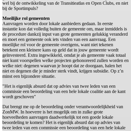
wel bij de ontwikkeling van de Transitieatlas en Open Clubs, en niet
bij de Sportimpuls?
Moeilijke rol gemeenten
Aanvragen worden door lokale aanbieders gedaan. In eerste
instantie kon dat volledig buiten de gemeente om, maar inmiddels is
de procedure dankzij input van grote gemeenten gelukkig veranderd
en moet een gemeente ook iets vinden van een aanvraag. Een
moeilijke rol voor de gemeente overigens, want niet tekenen
betekent een kleinere kans op geld dat in jouw gemeente wordt
geïnvesteerd. Extra ingewikkeld, omdat je als gemeente vaak totaal
niet kunt voorspellen welke projecten gehonoreerd zullen worden en
welke niet: degenen waarvan je hoopt dat ze doorgaan, halen het
niet en degenen die je minder sterk vindt, krijgen subsidie. Op z’n
minst een bijzondere situatie.
"Het is eigenlijk absurd dat op advies van twee leden van een
commissie een beoordeling van een hele lokale coalitie aan de kant
wordt geschoven"
Dat brengt me op de beoordeling onder verantwoordelijkheid van
ZonMW. In hoeverre is het mogelijk om in zulke grote
hoeveelheden aanvragen daadwerkelijk tot een goede lokale
beoordeling te komen? Het is eigenlijk absurd dat op advies van
twee leden van een commissie een beoordeling van een hele lokale