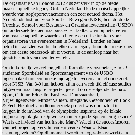
De organisatie van London 2012 dus zet sterk in op de brede
maatschappelijke legacy. Ook in Nederland is de maatschappelijke
waarde van (top)sportevenementen een zeer actueel thema. Het
Nederlands Instituut voor Sport en Bewegen (NISB) benaderde de
Utrechtse School voor Bestuurs- en Organisatiewetenschap (USBO)
om onderzoek te doen naar succes- en faalfactoren bij het creëren
van maatschappelijke waarde en hier lessen uit te trekken voor
organisatoren van evenementen in Nederland. Londen en haar
beleid ten aanzien van het bereiken van legacy, bood de unieke kans
om een eerste onderzoek uit te voeren, in de aanloop naar het
grootste sportevenement ter wereld.
Om in korte tijd zoveel mogelijk informatie te verzamelen, zijn 23
studenten Sportbeleid en Sportmanagement van de USBO
ingeschakeld om een unieke bijdrage te leveren aan het onderzoek
voor NISB. Van 3-9 juni hebben zij in een week tijd elf case studies
uitgevoerd naar Inspire projecten gericht op de volgende thema’s:
Sport, Cultuur, Educatie, Business, Duurzaamheid,
Vrijwilligerswerk, Minder validen, Integratie, Gezondheid en Look
& Feel. Het doel van dit onderzoeksproject was om inzicht te
krijgen in de invloed van de olympische inspiratie op de lokale
organisatiepraktijken. Op welke manier zijn de Spelen terug te zien?
Wat is de invloed van het Inspire Mark? Wat zijn de succesfactoren
van het project op verschillende niveaus? Waar ontstaan
spanningsvelden? Op dit moment wordt er nog volop gewerkt aan