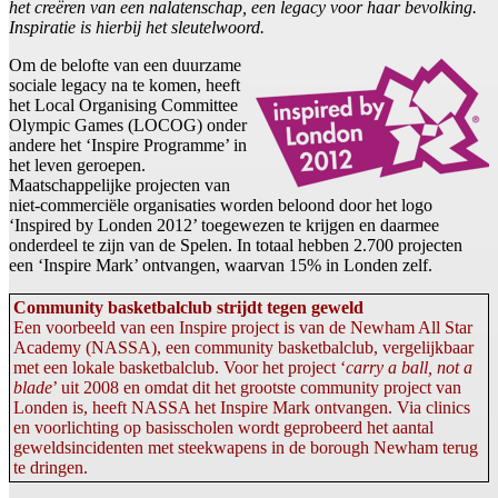
het creëren van een nalatenschap, een legacy voor haar bevolking.
Inspiratie is hierbij het sleutelwoord.
Om de belofte van een duurzame
sociale legacy na te komen, heeft
het Local Organising Committee
Olympic Games (LOCOG) onder
andere het ‘Inspire Programme’ in
het leven geroepen.
Maatschappelijke projecten van
niet-commerciële organisaties worden beloond door het logo
‘Inspired by Londen 2012’ toegewezen te krijgen en daarmee
onderdeel te zijn van de Spelen. In totaal hebben 2.700 projecten
een ‘Inspire Mark’ ontvangen, waarvan 15% in Londen zelf.
Community basketbalclub strijdt tegen geweld
Een voorbeeld van een Inspire project is van de Newham All Star
Academy (NASSA), een community basketbalclub, vergelijkbaar
met een lokale basketbalclub. Voor het project ‘
carry a ball, not a
blade
’ uit 2008 en omdat dit het grootste community project van
Londen is, heeft NASSA het Inspire Mark ontvangen. Via clinics
en voorlichting op basisscholen wordt geprobeerd het aantal
geweldsincidenten met steekwapens in de borough Newham terug
te dringen.