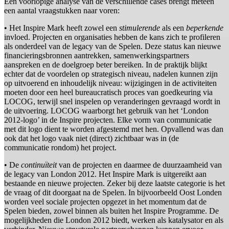
Een voorlopige analyse van de verschillende cases brengt meteen
een aantal vraagstukken naar voren:
• Het Inspire Mark heeft zowel een
stimulerende
als een
beperkende
invloed. Projecten en organisaties hebben de kans zich te profileren
als onderdeel van de legacy van de Spelen. Deze status kan nieuwe
financieringsbronnen aantrekken, samenwerkingspartners
aanspreken en de doelgroep beter bereiken. In de praktijk blijkt
echter dat de voordelen op strategisch niveau, nadelen kunnen zijn
op uitvoerend en inhoudelijk niveau: wijzigingen in de activiteiten
moeten door een heel bureaucratisch proces van goedkeuring via
LOCOG, terwijl snel inspelen op veranderingen gevraagd wordt in
de uitvoering. LOCOG waarborgt het gebruik van het ‘London
2012-logo’ in de Inspire projecten. Elke vorm van communicatie
met dit logo dient te worden afgestemd met hen. Opvallend was dan
ook dat het logo vaak niet (direct) zichtbaar was in (de
communicatie rondom) het project.
• De
continuïteit
van de projecten en daarmee de duurzaamheid van
de legacy van London 2012. Het Inspire Mark is uitgereikt aan
bestaande en nieuwe projecten. Zeker bij deze laatste categorie is het
de vraag of dit doorgaat na de Spelen. In bijvoorbeeld Oost Londen
worden veel sociale projecten opgezet in het momentum dat de
Spelen bieden, zowel binnen als buiten het Inspire Programme. De
mogelijkheden die London 2012 biedt, werken als katalysator en als