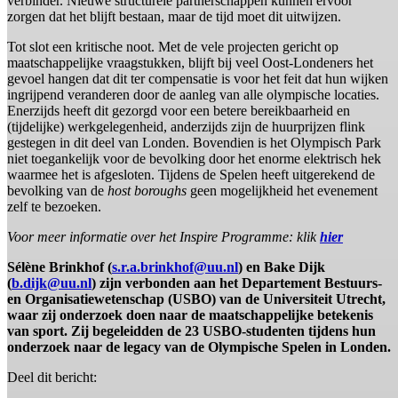
verbinder. Nieuwe structurele partnerschappen kunnen ervoor
zorgen dat het blijft bestaan, maar de tijd moet dit uitwijzen.
Tot slot een kritische noot. Met de vele projecten gericht op
maatschappelijke vraagstukken, blijft bij veel Oost-Londeners het
gevoel hangen dat dit ter compensatie is voor het feit dat hun wijken
ingrijpend veranderen door de aanleg van alle olympische locaties.
Enerzijds heeft dit gezorgd voor een betere bereikbaarheid en
(tijdelijke) werkgelegenheid, anderzijds zijn de huurprijzen flink
gestegen in dit deel van Londen. Bovendien is het Olympisch Park
niet toegankelijk voor de bevolking door het enorme elektrisch hek
waarmee het is afgesloten. Tijdens de Spelen heeft uitgerekend de
bevolking van de
host boroughs
geen mogelijkheid het evenement
zelf te bezoeken.
Voor meer informatie over het Inspire Programme: klik
hier
Sélène Brinkhof (
s.r.a.brinkhof@uu.nl
) en Bake Dijk
(
b.dijk@uu.nl
) zijn verbonden aan het Departement Bestuurs-
en Organisatiewetenschap (USBO) van de Universiteit Utrecht,
waar zij onderzoek doen naar de maatschappelijke betekenis
van sport. Zij begeleidden de 23 USBO-studenten tijdens hun
onderzoek naar de legacy van de Olympische Spelen in Londen.
Deel dit bericht: