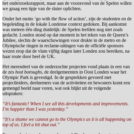
het onderzoeksrapport, maar aan de vooravond van de Spelen willen
we graag een tipje van de sluier oplichten.
Onder het motto ‘go with the flow of action’, zijn de studenten en de
begeleiding in de lokale Londense context gedoken. Bij aankomst
was meteen één ding duidelijk: de Spelen leefden nog niet zoals
gedacht. Londen stond op dat moment in het teken van de Queen’s
Jubilee, slechts de waarschuwingen voor drukte in de metro en de
Olympische ringen in reclame-uitingen van de officiële sponsors
wezen erop dat de vlam vijftig dagen later Londen zou bereiken, na
haar route door heel de UK.
Het merendeel van de onderzochte projecten vond plaats in een van
de zes
host boroughs
, de deelgemeenten in Oost Londen waar het
Olympic Park is gevestigd. In de gesprekken gevoerd met
projectleiders, deelnemers van de activiteiten en bewoners komt een
gemengd beeld naar voren, wat ook blijkt uit de volgende
uitspraken:
“It’s fantastic! When I see all this developments and improvements.
I’m happier than I was yesterday.”
“It’s a shame we cannot go to the Olympics as it is all happening on
top of us. I feel a bit shut out.”