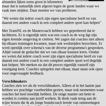
afstanden lijken soms groot in kilometers
maar dat is natuurlijk niets afgezet tegen de grote landen waar we
vaak mee strijden. Daar moeten we van profiteren.
"We weten dat iedere coach zijn eigen specialisme heeft en van
daaruit een andere coach in een compleet andere sport kan helpen"
Met TeamNL en de Mastercoach hebben we geprobeerd dat te
faciliteren. Er is eigenlijk niets wat een coach in de weg ligt zijn
eigen lerende omgeving te creëren. We zagen dat coaches niet alleen
bij elkaars trainingen kwamen, maar ook wedstrijden bezochten. Er
werd openlijk over schema's van de diverse programma's gesproken.
Altijd vanuit de gedachte dat we van elkaar kunnen leren. Omdat
we weten dat iedere coach weer zijn eigen specialisme heeft en van
daaruit een andere coach in een compleet andere sport wel degelijk
kan helpen. We merken nu dat dit proces eigenlijk vanzelf zijn
voortgang kent. Coaches spiegelen met elkaar, maar staan ook open
voor ongevraagde feedback.
Verschilmakers
Coaches zien we als de verschilmakers. Alleen al in het laatste jaar
hebben we prachtige voorbeelden gezien, maar ook momenten waar
coaches het heel moeilijk hebben. De enige manier om beter te
worden is continu aan jezelf werken. Ik denk vaak terug aan de
wijze lessen die ik als jonge bondscoach leerde van ontmoetingen