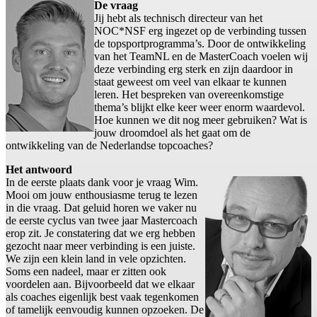
De vraag
Jij hebt als technisch directeur van het
NOC*NSF erg ingezet op de verbinding tussen
de topsportprogramma’s. Door de ontwikkeling
van het TeamNL en de MasterCoach voelen wij
deze verbinding erg sterk en zijn daardoor in
staat geweest om veel van elkaar te kunnen
leren. Het bespreken van overeenkomstige
thema’s blijkt elke keer weer enorm waardevol.
Hoe kunnen we dit nog meer gebruiken? Wat is
jouw droomdoel als het gaat om de
ontwikkeling van de Nederlandse topcoaches?
Het antwoord
In de eerste plaats dank voor je vraag Wim.
Mooi om jouw enthousiasme terug te lezen
in die vraag. Dat geluid horen we vaker nu
de eerste cyclus van twee jaar Mastercoach
erop zit. Je constatering dat we erg hebben
gezocht naar meer verbinding is een juiste.
We zijn een klein land in vele opzichten.
Soms een nadeel, maar er zitten ook
voordelen aan. Bijvoorbeeld dat we elkaar
als coaches eigenlijk best vaak tegenkomen
of tamelijk eenvoudig kunnen opzoeken. De