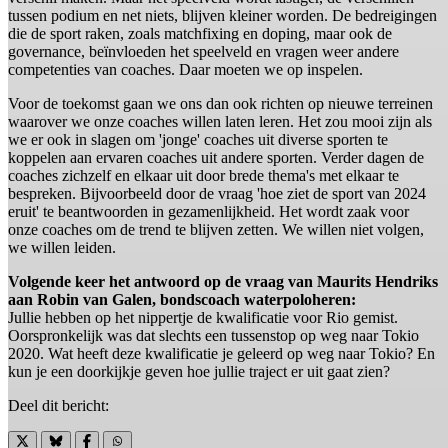
tussen podium en net niets, blijven kleiner worden. De bedreigingen
die de sport raken, zoals matchfixing en doping, maar ook de
governance, beïnvloeden het speelveld en vragen weer andere
competenties van coaches. Daar moeten we op inspelen.
Voor de toekomst gaan we ons dan ook richten op nieuwe terreinen
waarover we onze coaches willen laten leren. Het zou mooi zijn als
we er ook in slagen om 'jonge' coaches uit diverse sporten te
koppelen aan ervaren coaches uit andere sporten. Verder dagen de
coaches zichzelf en elkaar uit door brede thema's met elkaar te
bespreken. Bijvoorbeeld door de vraag 'hoe ziet de sport van 2024
eruit' te beantwoorden in gezamenlijkheid. Het wordt zaak voor
onze coaches om de trend te blijven zetten. We willen niet volgen,
we willen leiden.
Volgende keer het antwoord op de vraag van Maurits Hendriks
aan Robin van Galen, bondscoach waterpoloheren:
Jullie hebben op het nippertje de kwalificatie voor Rio gemist.
Oorspronkelijk was dat slechts een tussenstop op weg naar Tokio
2020. Wat heeft deze kwalificatie je geleerd op weg naar Tokio? En
kun je een doorkijkje geven hoe jullie traject er uit gaat zien?
Deel dit bericht: