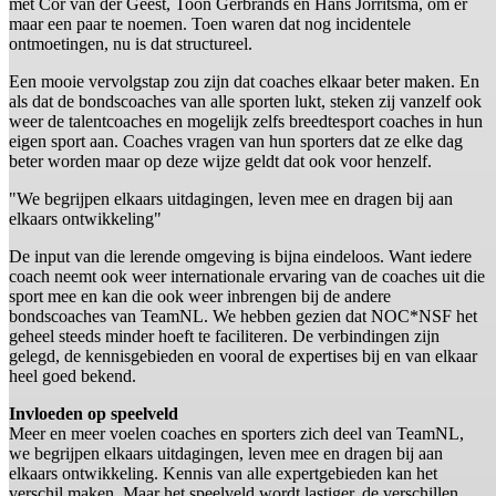
met Cor van der Geest, Toon Gerbrands en Hans Jorritsma, om er
maar een paar te noemen. Toen waren dat nog incidentele
ontmoetingen, nu is dat structureel.
Een mooie vervolgstap zou zijn dat coaches elkaar beter maken. En
als dat de bondscoaches van alle sporten lukt, steken zij vanzelf ook
weer de talentcoaches en mogelijk zelfs breedtesport coaches in hun
eigen sport aan. Coaches vragen van hun sporters dat ze elke dag
beter worden maar op deze wijze geldt dat ook voor henzelf.
"We begrijpen elkaars uitdagingen, leven mee en dragen bij aan
elkaars ontwikkeling"
De input van die lerende omgeving is bijna eindeloos. Want iedere
coach neemt ook weer internationale ervaring van de coaches uit die
sport mee en kan die ook weer inbrengen bij de andere
bondscoaches van TeamNL. We hebben gezien dat NOC*NSF het
geheel steeds minder hoeft te faciliteren. De verbindingen zijn
gelegd, de kennisgebieden en vooral de expertises bij en van elkaar
heel goed bekend.
Invloeden op speelveld
Meer en meer voelen coaches en sporters zich deel van TeamNL,
we begrijpen elkaars uitdagingen, leven mee en dragen bij aan
elkaars ontwikkeling. Kennis van alle expertgebieden kan het
verschil maken. Maar het speelveld wordt lastiger, de verschillen