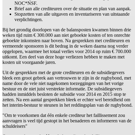
NOC*NSF.
Brief aan alle crediteuren over de situatie en plan van aanpak.
Stopzetten van alle uitgaven en inventariseren van uitstaande
verplichtingen.
Bij het grondig doorlopen van de balansposten kwamen binnen drie
weken tijd ruim € 300.000 aan niet geboekte kosten of ten onrechte
geboekte inkomsten naar boven. Na gesprekken met crediteuren en
vermeende sponsoren is dit bedrag in de weken daarna nog verder
opgelopen, waarmee het totaal verlies voor 2014 op ruim € 700.000
uitkomt. Een deel van deze hoge verliezen hebben te maken met
kosten uit voorgaande jaren.
Uit de gesprekken met de grote crediteuren en de subsidiegevers
bleek een groot gebrek aan vertrouwen te zijn in de rugbybond, met
name door de vele niet nagekomen toezeggingen van het vorige
bestuur en de niet juist verstrekte informatie. De subsidiegevers
hadden inmiddels besloten de subsidie voor 2014 en 2015 stop te
zetten. Na een aantal gesprekken bleek er echter wel bereidheid om
het interim-bestuur te steunen in het reddingsplan van de rugbybond.
"Om te voorkomen dat één enkele crediteur het faillissement zou
aanvragen is veel tijd gestopt in het benaderen en informeren van de
schuldeisers"