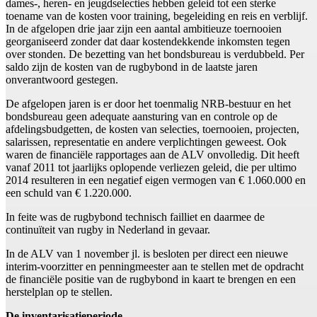
dames-, heren- en jeugdselecties hebben geleid tot een sterke
toename van de kosten voor training, begeleiding en reis en verblijf.
In de afgelopen drie jaar zijn een aantal ambitieuze toernooien
georganiseerd zonder dat daar kostendekkende inkomsten tegen
over stonden. De bezetting van het bondsbureau is verdubbeld. Per
saldo zijn de kosten van de rugbybond in de laatste jaren
onverantwoord gestegen.
De afgelopen jaren is er door het toenmalig NRB-bestuur en het
bondsbureau geen adequate aansturing van en controle op de
afdelingsbudgetten, de kosten van selecties, toernooien, projecten,
salarissen, representatie en andere verplichtingen geweest. Ook
waren de financiële rapportages aan de ALV onvolledig. Dit heeft
vanaf 2011 tot jaarlijks oplopende verliezen geleid, die per ultimo
2014 resulteren in een negatief eigen vermogen van € 1.060.000 en
een schuld van € 1.220.000.
In feite was de rugbybond technisch failliet en daarmee de
continuïteit van rugby in Nederland in gevaar.
In de ALV van 1 november jl. is besloten per direct een nieuwe
interim-voorzitter en penningmeester aan te stellen met de opdracht
de financiële positie van de rugbybond in kaart te brengen en een
herstelplan op te stellen.
De inventarisatieperiode