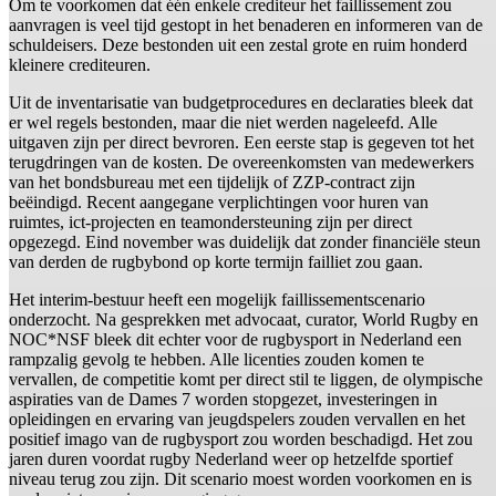
Om te voorkomen dat één enkele crediteur het faillissement zou
aanvragen is veel tijd gestopt in het benaderen en informeren van de
schuldeisers. Deze bestonden uit een zestal grote en ruim honderd
kleinere crediteuren.
Uit de inventarisatie van budgetprocedures en declaraties bleek dat
er wel regels bestonden, maar die niet werden nageleefd. Alle
uitgaven zijn per direct bevroren. Een eerste stap is gegeven tot het
terugdringen van de kosten. De overeenkomsten van medewerkers
van het bondsbureau met een tijdelijk of ZZP-contract zijn
beëindigd. Recent aangegane verplichtingen voor huren van
ruimtes, ict-projecten en teamondersteuning zijn per direct
opgezegd. Eind november was duidelijk dat zonder financiële steun
van derden de rugbybond op korte termijn failliet zou gaan.
Het interim-bestuur heeft een mogelijk faillissementscenario
onderzocht. Na gesprekken met advocaat, curator, World Rugby en
NOC*NSF bleek dit echter voor de rugbysport in Nederland een
rampzalig gevolg te hebben. Alle licenties zouden komen te
vervallen, de competitie komt per direct stil te liggen, de olympische
aspiraties van de Dames 7 worden stopgezet, investeringen in
opleidingen en ervaring van jeugdspelers zouden vervallen en het
positief imago van de rugbysport zou worden beschadigd. Het zou
jaren duren voordat rugby Nederland weer op hetzelfde sportief
niveau terug zou zijn. Dit scenario moest worden voorkomen en is