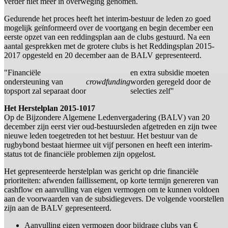
verder niet meer in overweging genomen.
Gedurende het proces heeft het interim-bestuur de leden zo goed
mogelijk geïnformeerd over de voortgang en begin december een
eerste opzet van een reddingsplan aan de clubs gestuurd. Na een
aantal gesprekken met de grotere clubs is het Reddingsplan 2015-
2017 opgesteld en 20 december aan de BALV gepresenteerd.
"Financiële
en extra subsidie moeten
ondersteuning van
crowdfunding
worden geregeld door de
topsport zal separaat door
selecties zelf"
Het Herstelplan 2015-1017
Op de Bijzondere Algemene Ledenvergadering (BALV) van 20
december zijn eerst vier oud-bestuursleden afgetreden en zijn twee
nieuwe leden toegetreden tot het bestuur. Het bestuur van de
rugbybond bestaat hiermee uit vijf personen en heeft een interim-
status tot de financiële problemen zijn opgelost.
Het gepresenteerde herstelplan was gericht op drie financiële
prioriteiten: afwenden faillissement, op korte termijn genereren van
cashflow en aanvulling van eigen vermogen om te kunnen voldoen
aan de voorwaarden van de subsidiegevers. De volgende voorstellen
zijn aan de BALV gepresenteerd.
Aanvulling eigen vermogen door bijdrage clubs van €