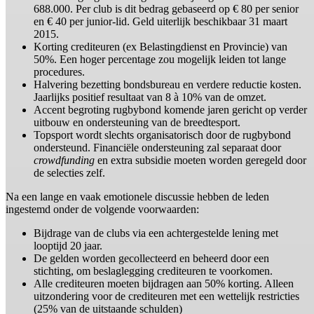
688.000. Per club is dit bedrag gebaseerd op € 80 per senior
en € 40 per junior-lid. Geld uiterlijk beschikbaar 31 maart
2015.
Korting crediteuren (ex Belastingdienst en Provincie) van
50%. Een hoger percentage zou mogelijk leiden tot lange
procedures.
Halvering bezetting bondsbureau en verdere reductie kosten.
Jaarlijks positief resultaat van 8 à 10% van de omzet.
Accent begroting rugbybond komende jaren gericht op verder
uitbouw en ondersteuning van de breedtesport.
Topsport wordt slechts organisatorisch door de rugbybond
ondersteund. Financiële ondersteuning zal separaat door
crowdfunding
en extra subsidie moeten worden geregeld door
de selecties zelf.
Na een lange en vaak emotionele discussie hebben de leden
ingestemd onder de volgende voorwaarden:
Bijdrage van de clubs via een achtergestelde lening met
looptijd 20 jaar.
De gelden worden gecollecteerd en beheerd door een
stichting, om beslaglegging crediteuren te voorkomen.
Alle crediteuren moeten bijdragen aan 50% korting. Alleen
uitzondering voor de crediteuren met een wettelijk restricties
(25% van de uitstaande schulden)