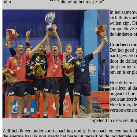
mijn
uitdaging het mag zijn"
In het samenw
zich thuis voe
willen zijn. D
competitieve z
de kinderen of
Coachen rond
Dat het goed 
hard gewerkt e
door de dollet
ging nodigen. 
om en is er pl
Hoe ik hem co
en alleen al d
ongeacht hoe h
gedistantieer
Hoe korter, de
vertrouwensre
"Spelend in de wereldtop
Zelf heb ik een ander soort coaching nodig. Een coach en een bank die 
die energie haal ik nog steeds het beste uit mezelf bij de incidentele 