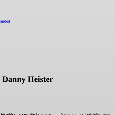
randed
 Danny Heister
 Düsseldorf, voormalig bondscoach in Nederland, ex-toptafeltennisser