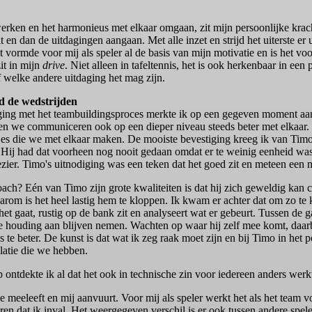
erken en het harmonieus met elkaar omgaan, zit mijn persoonlijke kra
lt en dan de uitdagingen aangaan. Met alle inzet en strijd het uiterste er
it vormde voor mij als speler al de basis van mijn motivatie en is het voo
it in mijn
drive
. Niet alleen in tafeltennis, het is ook herkenbaar in een
 welke andere uitdaging het mag zijn.
 de wedstrijden
ging met het teambuildingsproces merkte ik op een gegeven moment aa
n we communiceren ook op een dieper niveau steeds beter met elkaar. Tege
jes die we met elkaar maken. De mooiste bevestiging kreeg ik van Timo B
Hij had dat voorheen nog nooit gedaan omdat er te weinig eenheid was. 
ezier. Timo's uitnodiging was een teken dat het goed zit en meteen een
ach? Eén van Timo zijn grote kwaliteiten is dat hij zich geweldig kan
aarom is het heel lastig hem te kloppen. Ik kwam er achter dat om zo t
et gaat, rustig op de bank zit en analyseert wat er gebeurt. Tussen de 
de houding aan blijven nemen. Wachten op waar hij zelf mee komt, daarb
s te beter. De kunst is dat wat ik zeg raak moet zijn en bij Timo in het po
latie die we hebben.
 ontdekte ik al dat het ook in technische zin voor iedereen anders werk
meeleeft en mij aanvuurt. Voor mij als speler werkt het als het team vo
keren dat ik inval. Het weergegeven verschil is er ook tussen andere spel