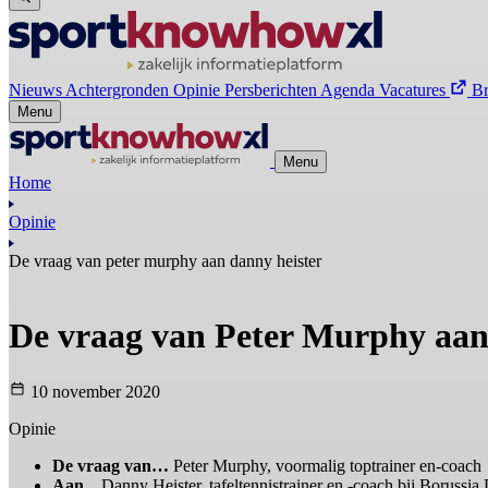
Nieuws
Achtergronden
Opinie
Persberichten
Agenda
Vacatures
B
Menu
Menu
Home
Opinie
De vraag van peter murphy aan danny heister
De vraag van Peter Murphy aan
10 november 2020
Opinie
De vraag van…
Peter Murphy, voormalig toptrainer en-coach
Aan...
Danny Heister, tafeltennistrainer en -coach bij Borussia