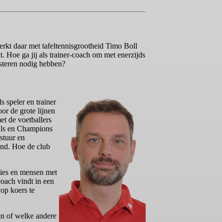
werkt daar met tafeltennisgrootheid Timo Boll
. Hoe ga jij als trainer-coach om met enerzijds
esteren nodig hebben?
 speler en trainer
or de grote lijnen
et de voetballers
als en Champions
stuur en
end. Hoe de club
aties en mensen met
coach vindt in een
op koers te
ren of welke andere