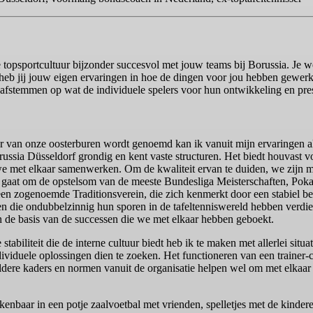
se topsportcultuur bijzonder succesvol met jouw teams bij Borussia. Je 
 heb jij jouw eigen ervaringen in hoe de dingen voor jou hebben gewerkt
 afstemmen op wat de individuele spelers voor hun ontwikkeling en pr
r van onze oosterburen wordt genoemd kan ik vanuit mijn ervaringen als
orussia Düsseldorf grondig en kent vaste structuren. Het biedt houvast vo
we met elkaar samenwerken. Om de kwaliteit ervan te duiden, we zijn m
t gaat om de opstelsom van de meeste Bundesliga Meisterschaften, Pok
een zogenoemde Traditionsverein, die zich kenmerkt door een stabiel be
n die ondubbelzinnig hun sporen in de tafeltenniswereld hebben verdi
an de basis van de successen die we met elkaar hebben geboekt.
abiliteit die de interne cultuur biedt heb ik te maken met allerlei situ
dividuele oplossingen dien te zoeken. Het functioneren van een trainer-
dere kaders en normen vanuit de organisatie helpen wel om met elkaar 
herkenbaar in een potje zaalvoetbal met vrienden, spelletjes met de kinde