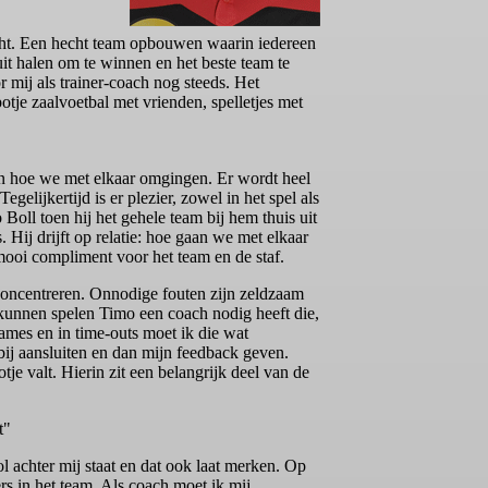
cht. Een hecht team opbouwen waarin iedereen
 uit halen om te winnen en het beste team te
r mij als trainer-coach nog steeds. Het
 potje zaalvoetbal met vrienden, spelletjes met
n hoe we met elkaar omgingen. Er wordt heel
lijkertijd is er plezier, zowel in het spel als
oll toen hij het gehele team bij hem thuis uit
Hij drijft op relatie: hoe gaan we met elkaar
 mooi compliment voor het team en de staf.
 concentreren. Onnodige fouten zijn zeldzaam
e kunnen spelen Timo een coach nodig heeft die,
games en in time-outs moet ik die wat
ij aansluiten en dan mijn feedback geven.
tje valt. Hierin zit een belangrijk deel van de
t"
l achter mij staat en dat ook laat merken. Op
ers in het team. Als coach moet ik mij