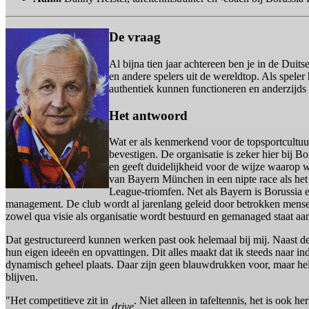
De vraag
Al bijna tien jaar achtereen ben je in de Duit
en andere spelers uit de wereldtop. Als speler
authentiek kunnen functioneren en anderzijds
Het antwoord
Wat er als kenmerkend voor de topsportcultuu
bevestigen. De organisatie is zeker hier bij B
en geeft duidelijkheid voor de wijze waarop 
van Bayern München in een nipte race als he
League-triomfen. Net als Bayern is Borussia 
management. De club wordt al jarenlang geleid door betrokken mense
zowel qua visie als organisatie wordt bestuurd en gemanaged staat a
Dat gestructureerd kunnen werken past ook helemaal bij mij. Naast de st
hun eigen ideeën en opvattingen. Dit alles maakt dat ik steeds naar in
dynamisch geheel plaats. Daar zijn geen blauwdrukken voor, maar hel
blijven.
"Het competitieve zit in
. Niet alleen in tafeltennis, het is ook 
drive