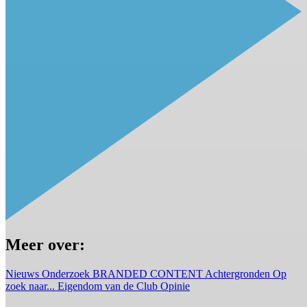
Meer over:
Nieuws
Onderzoek
BRANDED CONTENT
Achtergronden
Op
zoek naar...
Eigendom van de Club
Opinie