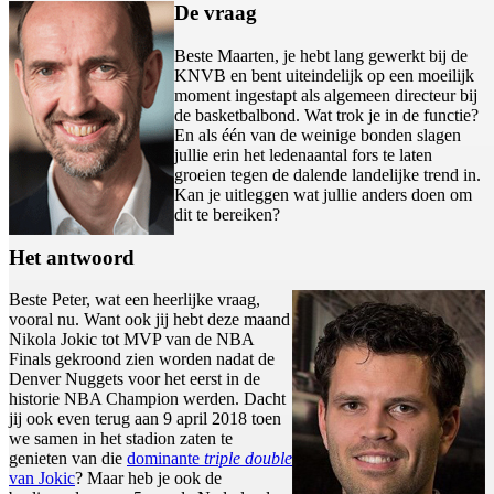
De vraag
Beste Maarten, je hebt lang gewerkt bij de
KNVB en bent uiteindelijk op een moeilijk
moment ingestapt als algemeen directeur bij
de basketbalbond. Wat trok je in de functie?
En als één van de weinige bonden slagen
jullie erin het ledenaantal fors te laten
groeien tegen de dalende landelijke trend in.
Kan je uitleggen wat jullie anders doen om
dit te bereiken?
Het antwoord
Beste Peter, wat een heerlijke vraag,
vooral nu. Want ook jij hebt deze maand
Nikola Jokic tot MVP van de NBA
Finals gekroond zien worden nadat de
Denver Nuggets voor het eerst in de
historie NBA Champion werden. Dacht
jij ook even terug aan 9 april 2018 toen
we samen in het stadion zaten te
genieten van die
dominante
triple double
van Jokic
? Maar heb je ook de