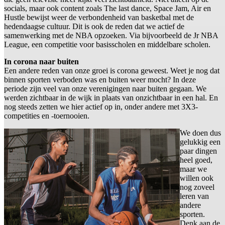
socials, maar ook content zoals The last dance, Space Jam, Air en
Hustle bewijst weer de verbondenheid van basketbal met de
hedendaagse cultuur. Dit is ook de reden dat we actief de
samenwerking met de NBA opzoeken. Via bijvoorbeeld de Jr NBA
League, een competitie voor basisscholen en middelbare scholen.
In corona naar buiten
Een andere reden van onze groei is corona geweest. Weet je nog dat
binnen sporten verboden was en buiten weer mocht? In deze
periode zijn veel van onze verenigingen naar buiten gegaan. We
werden zichtbaar in de wijk in plaats van onzichtbaar in een hal. En
nog steeds zetten we hier actief op in, onder andere met 3X3-
competities en -toernooien.
We doen dus
gelukkig een
paar dingen
heel goed,
maar we
willen ook
nog zoveel
leren van
andere
sporten.
Denk aan de