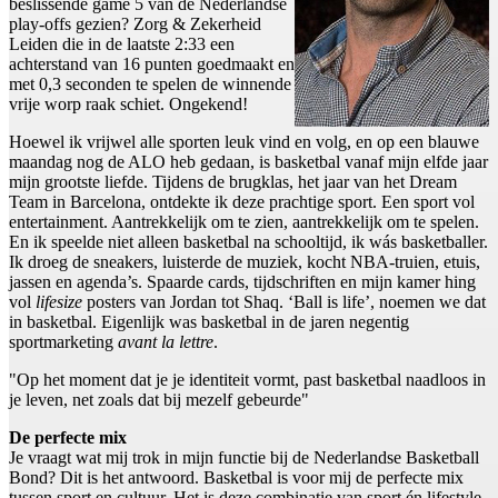
beslissende game 5 van de Nederlandse
play-offs gezien? Zorg & Zekerheid
Leiden die in de laatste 2:33 een
achterstand van 16 punten goedmaakt en
met 0,3 seconden te spelen de winnende
vrije worp raak schiet. Ongekend!
Hoewel ik vrijwel alle sporten leuk vind en volg, en op een blauwe
maandag nog de ALO heb gedaan, is basketbal vanaf mijn elfde jaar
mijn grootste liefde. Tijdens de brugklas, het jaar van het Dream
Team in Barcelona, ontdekte ik deze prachtige sport. Een sport vol
entertainment. Aantrekkelijk om te zien, aantrekkelijk om te spelen.
En ik speelde niet alleen basketbal na schooltijd, ik wás basketballer.
Ik droeg de sneakers, luisterde de muziek, kocht NBA-truien, etuis,
jassen en agenda’s. Spaarde cards, tijdschriften en mijn kamer hing
vol
lifesize
posters van Jordan tot Shaq. ‘Ball is life’, noemen we dat
in basketbal. Eigenlijk was basketbal in de jaren negentig
sportmarketing
avant la lettre
.
"Op het moment dat je je identiteit vormt, past basketbal naadloos in
je leven, net zoals dat bij mezelf gebeurde"
De perfecte mix
Je vraagt wat mij trok in mijn functie bij de Nederlandse Basketball
Bond? Dit is het antwoord. Basketbal is voor mij de perfecte mix
tussen sport en cultuur. Het is deze combinatie van sport én lifestyle