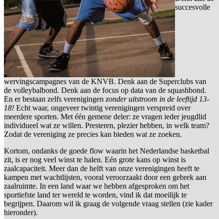
succesvolle
wervingscampagnes van de KNVB. Denk aan de Superclubs van
de volleybalbond. Denk aan de focus op data van de squashbond.
En er bestaan zelfs verenigingen
zonder uitstroom in de leeftijd 13-
18!
Echt waar, ongeveer twintig verenigingen verspreid over
meerdere sporten. Met één gemene deler: ze vragen ieder jeugdlid
individueel wat ze willen. Presteren, plezier hebben, in welk team?
Zodat de vereniging ze precies kan bieden wat ze zoeken.
Kortom, ondanks de goede flow waarin het Nederlandse basketbal
zit, is er nog veel winst te halen. Eén grote kans op winst is
zaalcapaciteit. Meer dan de helft van onze verenigingen heeft te
kampen met wachtlijsten, vooral veroorzaakt door een gebrek aan
zaalruimte. In een land waar we hebben afgesproken om het
sportiefste land ter wereld te worden, vind ik dat moeilijk te
begrijpen. Daarom wil ik graag de volgende vraag stellen (zie kader
hieronder).