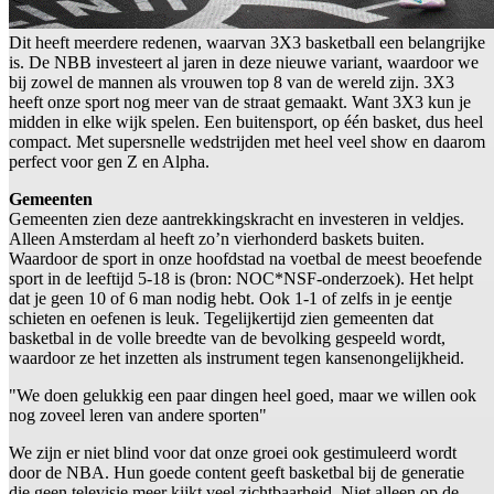
Dit heeft meerdere redenen, waarvan 3X3 basketball een belangrijke
is. De NBB investeert al jaren in deze nieuwe variant, waardoor we
bij zowel de mannen als vrouwen top 8 van de wereld zijn. 3X3
heeft onze sport nog meer van de straat gemaakt. Want 3X3 kun je
midden in elke wijk spelen. Een buitensport, op één basket, dus heel
compact. Met supersnelle wedstrijden met heel veel show en daarom
perfect voor gen Z en Alpha.
Gemeenten
Gemeenten zien deze aantrekkingskracht en investeren in veldjes.
Alleen Amsterdam al heeft zo’n vierhonderd baskets buiten.
Waardoor de sport in onze hoofdstad na voetbal de meest beoefende
sport in de leeftijd 5-18 is (bron: NOC*NSF-onderzoek). Het helpt
dat je geen 10 of 6 man nodig hebt. Ook 1-1 of zelfs in je eentje
schieten en oefenen is leuk. Tegelijkertijd zien gemeenten dat
basketbal in de volle breedte van de bevolking gespeeld wordt,
waardoor ze het inzetten als instrument tegen kansenongelijkheid.
"We doen gelukkig een paar dingen heel goed, maar we willen ook
nog zoveel leren van andere sporten"
We zijn er niet blind voor dat onze groei ook gestimuleerd wordt
door de NBA. Hun goede content geeft basketbal bij de generatie
die geen televisie meer kijkt veel zichtbaarheid. Niet alleen op de