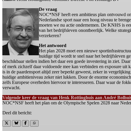
De vraag
NOC*NSF heeft een ambitieus plan ontvouwd om d
Nederlandse sport naar een hoog niveau te brengen,
moeten we nu actie ondernemen. De KNHS is een v
van het bedrijfsleven onontbeerlijk. Welke strateg
verzekeren?
Het antwoord
Het plan 2028 moet een nieuwe sportinfrastructuur
huidige tijd wordt te snel naar het bedrijfsleven g
beschikbaar stellen indien het daar een goede investering in ziet. Daa
of merk zichzelf daar voldoende mee kan verbinden en exposure uit ka
is in de paardensport altijd zeer beperkt geweest, zeker in vergelijkin
huidige ambitieniveau zeker niet lukken. Door de enorme economische 
zelfs Europese overheden hiervoor te interesseren. Daar waar de fokke
verwacht.
Volgende keer de vraag van Henk Rottinghuis aan
André Bolhui
NOC*NSF heeft het plan om de Olympische Spelen 2028 naar Nederland 
Deel dit bericht: