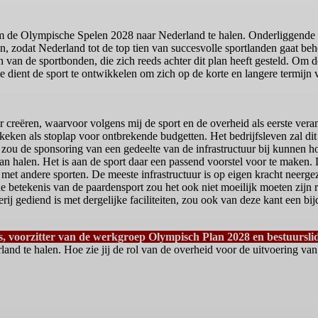
e Olympische Spelen 2028 naar Nederland te halen. Onderliggende ge
 zodat Nederland tot de top tien van succesvolle sportlanden gaat behor
an de sportbonden, die zich reeds achter dit plan heeft gesteld. Om 
ie dient de sport te ontwikkelen om zich op de korte en langere termijn 
 creëren, waarvoor volgens mij de sport en de overheid als eerste veran
ekeken als stoplap voor ontbrekende budgetten. Het bedrijfsleven zal dit
r zou de sponsoring van een gedeelte van de infrastructuur bij kunnen ho
n halen. Het is aan de sport daar een passend voorstel voor te maken. 
g met andere sporten. De meeste infrastructuur is op eigen kracht neergez
betekenis van de paardensport zou het ook niet moeilijk moeten zijn r
rij gediend is met dergelijke faciliteiten, zou ook van deze kant een 
s
, voorzitter van de werkgroep Olympisch Plan 2028 en bestuurs
te halen. Hoe zie jij de rol van de overheid voor de uitvoering van 