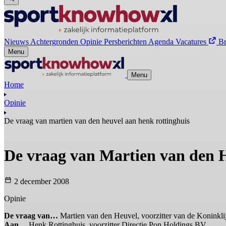
Nieuws
Achtergronden
Opinie
Persberichten
Agenda
Vacatures
B
Menu
Menu
Home
Opinie
De vraag van martien van den heuvel aan henk rottinghuis
De vraag van Martien van den 
2 december 2008
Opinie
De vraag van…
Martien van den Heuvel, voorzitter van de Koninkli
Aan…
Henk Rottinghuis, voorzitter Directie Pon Holdings BV