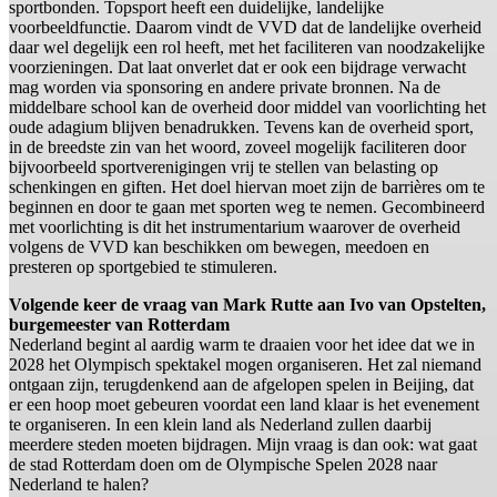
sportbonden. Topsport heeft een duidelijke, landelijke
voorbeeldfunctie. Daarom vindt de VVD dat de landelijke overheid
daar wel degelijk een rol heeft, met het faciliteren van noodzakelijke
voorzieningen. Dat laat onverlet dat er ook een bijdrage verwacht
mag worden via sponsoring en andere private bronnen. Na de
middelbare school kan de overheid door middel van voorlichting het
oude adagium blijven benadrukken. Tevens kan de overheid sport,
in de breedste zin van het woord, zoveel mogelijk faciliteren door
bijvoorbeeld sportverenigingen vrij te stellen van belasting op
schenkingen en giften. Het doel hiervan moet zijn de barrières om te
beginnen en door te gaan met sporten weg te nemen. Gecombineerd
met voorlichting is dit het instrumentarium waarover de overheid
volgens de VVD kan beschikken om bewegen, meedoen en
presteren op sportgebied te stimuleren.
Volgende keer de vraag van Mark Rutte aan Ivo van Opstelten,
burgemeester van Rotterdam
Nederland begint al aardig warm te draaien voor het idee dat we in
2028 het Olympisch spektakel mogen organiseren. Het zal niemand
ontgaan zijn, terugdenkend aan de afgelopen spelen in Beijing, dat
er een hoop moet gebeuren voordat een land klaar is het evenement
te organiseren. In een klein land als Nederland zullen daarbij
meerdere steden moeten bijdragen. Mijn vraag is dan ook: wat gaat
de stad Rotterdam doen om de Olympische Spelen 2028 naar
Nederland te halen?