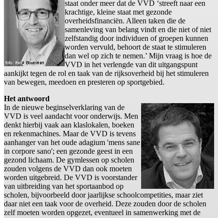
staat onder meer dat de VVD ‘streeft naar een
krachtige, kleine staat met gezonde
overheidsfinanciën. Alleen taken die de
samenleving van belang vindt en die niet of niet
zelfstandig door individuen of groepen kunnen
worden vervuld, behoort de staat te stimuleren
dan wel op zich te nemen.’ Mijn vraag is hoe de
VVD in het verlengde van dit uitgangspunt
aankijkt tegen de rol en taak van de rijksoverheid bij het stimuleren
van bewegen, meedoen en presteren op sportgebied.
Het antwoord
In de nieuwe beginselverklaring van de
VVD is veel aandacht voor onderwijs. Men
denkt hierbij vaak aan klaslokalen, boeken
en rekenmachines. Maar de VVD is tevens
aanhanger van het oude adagium 'mens sane
in corpore sano'; een gezonde geest in een
gezond lichaam. De gymlessen op scholen
zouden volgens de VVD dan ook moeten
worden uitgebreid. De VVD is voorstander
van uitbreiding van het sportaanbod op
scholen, bijvoorbeeld door jaarlijkse schoolcompetities, maar ziet
daar niet een taak voor de overheid. Deze zouden door de scholen
zelf moeten worden opgezet, eventueel in samenwerking met de