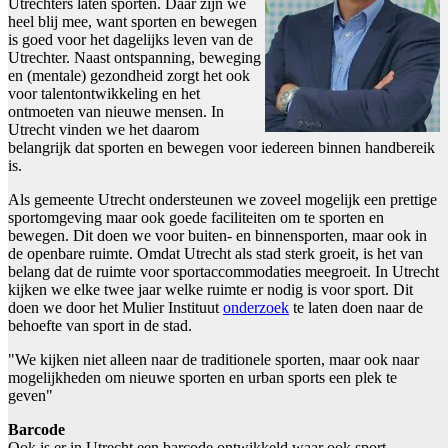
Utrechters laten sporten. Daar zijn we
heel blij mee, want sporten en bewegen
is goed voor het dagelijks leven van de
Utrechter. Naast ontspanning, beweging
en (mentale) gezondheid zorgt het ook
voor talentontwikkeling en het
ontmoeten van nieuwe mensen. In
Utrecht vinden we het daarom
belangrijk dat sporten en bewegen voor iedereen binnen handbereik
is.
Als gemeente Utrecht ondersteunen we zoveel mogelijk een prettige
sportomgeving maar ook goede faciliteiten om te sporten en
bewegen. Dit doen we voor buiten- en binnensporten, maar ook in
de openbare ruimte. Omdat Utrecht als stad sterk groeit, is het van
belang dat de ruimte voor sportaccommodaties meegroeit. In Utrecht
kijken we elke twee jaar welke ruimte er nodig is voor sport. Dit
doen we door het Mulier Instituut
onderzoek
te laten doen naar de
behoefte van sport in de stad.
"We kijken niet alleen naar de traditionele sporten, maar ook naar
mogelijkheden om nieuwe sporten en urban sports een plek te
geven"
Barcode
Ook is er in Utrecht een barcode ontwikkeld waar ook sport