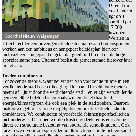
Utrecht nu
ook hanteert
ligt op 1
sporthal per
17.500
inwoners.
We zien in
Utrecht echter een bovengemiddelde deelname aan binnensport en
werken aan een ambitieus en aangepast beleidsplan hiervoor,
inclusief een aangepast kengetal dat goed bij Utrecht en de hoge
sportdeelname past. Uiteraard beslist de gemeenteraad hierover later
in het jaar.
Doelen combineren
Tot zover de theorie, want het vinden van voldoende ruimte in een
verdichtende stad is een uitdaging. Het aantal beschikbare meters
neemt af – juist door die verdichtende stad – en er zijn verschillende
gemeentelijke beleidsdoelen zoals wonen, bereikbaarheid,
energie/klimaat/groen die ook een plek in de stad zoeken. Daarom
maken we gebruik van de mogelijkheden om deze doelen slim te
combineren. We combineren bijvoorbeeld (binnen)sportfaciliteiten
met onderwijs. Daarmee worden kosten gedeeld en is er overdag
direct een structurele bezetting van sportende schoolkinderen. Ook
kiezen we ervoor om sportzalen multifunctioneel in te richten zodat
zoveel mogelijk verschillende sporten er gebruik van kunnen