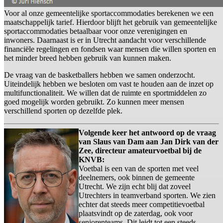
Voor al onze gemeentelijke sportaccommodaties berekenen we een
maatschappelijk tarief. Hierdoor blijft het gebruik van gemeentelijke
sportaccommodaties betaalbaar voor onze verenigingen en
inwoners. Daarnaast is er in Utrecht aandacht voor verschillende
financiële regelingen en fondsen waar mensen die willen sporten en
het minder breed hebben gebruik van kunnen maken.
De vraag van de basketballers hebben we samen onderzocht.
Uiteindelijk hebben we besloten om vast te houden aan de inzet op
multifunctionaliteit. We willen dat de ruimte en sportmiddelen zo
goed mogelijk worden gebruikt. Zo kunnen meer mensen
verschillend sporten op dezelfde plek.
Volgende keer het antwoord op de vraag
van Slaus van Dam aan Jan Dirk van der
Zee, directeur amateurvoetbal bij de
KNVB:
Voetbal is een van de sporten met veel
deelnemers, ook binnen de gemeente
Utrecht. We zijn echt blij dat zoveel
Utrechters in teamverband sporten. We zien
echter dat steeds meer competitievoetbal
plaatsvindt op de zaterdag, ook voor
seniorenteams. Dit leidt tot een steeds