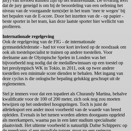
jury) van invloed kunnen zijn op het teamresultaat. De ervaring leert
dat de jury geneigd is om bij de beoordeling van een oefening het
niveau van de voorgaande turn(st)er in het team ‘mee te wegen’ bij
het bepalen van de E-score. Door het inzetten van de - op papier -
beste sporter in het team, kan deze laatste sporter hier wellicht van
profiteren.
Internationale regelgeving
Ook de regelgeving van de FIG - de internationale
gymnastiekfederatie - had tot voor kort invloed op de noodzaak om
ook als toestelspecialist te trainen op andere toestellen. Voor
deelname aan de Olympische Spelen in Londen was het
bijvoorbeeld nog nodig dat de medaillewinnaars op een toestel op
het preolympisch WK in Tokio, in 2011, ook op twee andere
toestellen een minimale score dienden te behalen. Met ingang van
deze cyclus is die onlogische bepaling gelukkig geschrapt uit de
reglementen.
Stel je immers voor dat een topatleet als Churandy Martina, behalve
kwalificatie voor de 100 of 200 meter, zich ook nog zou moeten
bewijzen op het onderdeel hoogspringen. Toch is juist de
atletieksport een ander mooi voorbeeld van de waarde van breed
opleiden. Evenals in het turnen worden atleten doorgaans opgeleid
als meerkampers, waarna pas in een later stadium specialisatie
plaatsvindt. Het ultieme voorbeeld is natuurlijk Dafne Schippers: op
de meerkamp al een mondiale topper, maar nu een serieuze