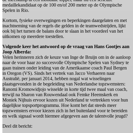
medaillekandidaat op de 100 en/of 200 meter op de Olympische
Spelen in Rio.
Kortom, fysieke overwegingen en beperkingen daargelaten en met
inachtneming van de regels die gelden in de teamwedstrijden, lijkt
ook bij het turnen de balans door te slaan in het voordeel van het
uitkomen op meerdere toestellen.
Volgende keer het antwoord op de vraag van Hans Gootjes aan
Joop Alberda:
Velen herinneren zich de keuze van Inge de Bruijn om in de aanloop
naar de voor haar zo succesvolle Olympische Spelen van Sydney te
gaan trainen onder leiding van de Amerikaanse coach Paul Bergen
in Oregon (VS). Sinds het vertrek van Jacco Verhaeren naar
Australië, per januari 2014, hebben nogal wat wisselingen
plaatsgevonden in de begeleiding van Nederlandse topzwemsters:
Ranomi Kromowidjojo wisselde in korte tijd twee maal van coach,
terwijl na Sharon van Rouwendaal ook Femke Heemskerk en
Moniek Nijhuis ervoor kozen uit Nederland te vertrekken voor hun
dagelijkse topsportprogramma. Hoe komt het dat steeds meer
topzwemsters ervoor kiezen zich in het buitenland voor te bereiden
en welk signaal wordt hiermee afgegeven aan de talentvolle jeugd?
Deel dit bericht: