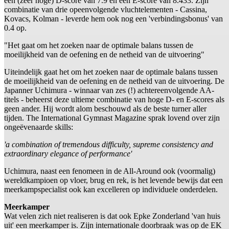
een (zeer hoge) D-score van 7.9 en een E-score van 8.433. Zijn
combinatie van drie opeenvolgende vluchtelementen - Cassina,
Kovacs, Kolman - leverde hem ook nog een 'verbindingsbonus' van
0.4 op.
"Het gaat om het zoeken naar de optimale balans tussen de
moeilijkheid van de oefening en de netheid van de uitvoering"
Uiteindelijk gaat het om het zoeken naar de optimale balans tussen
de moeilijkheid van de oefening en de netheid van de uitvoering. De
Japanner Uchimura - winnaar van zes (!) achtereenvolgende AA-
titels - beheerst deze ultieme combinatie van hoge D- en E-scores als
geen ander. Hij wordt alom beschouwd als de beste turner aller
tijden. The International Gymnast Magazine sprak lovend over zijn
ongeëvenaarde skills:
'a combination of tremendous difficulty, supreme consistency and
extraordinary elegance of performance'
Uchimura, naast een fenomeen in de All-Around ook (voormalig)
wereldkampioen op vloer, brug en rek, is het levende bewijs dat een
meerkampspecialist ook kan excelleren op individuele onderdelen.
Meerkamper
Wat velen zich niet realiseren is dat ook Epke Zonderland 'van huis
uit' een meerkamper is. Zijn internationale doorbraak was op de EK