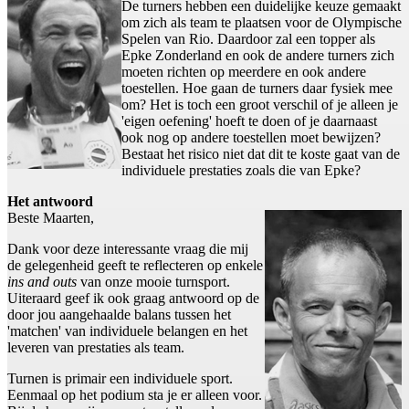
De turners hebben een duidelijke keuze gemaakt
om zich als team te plaatsen voor de Olympische
Spelen van Rio. Daardoor zal een topper als
Epke Zonderland en ook de andere turners zich
moeten richten op meerdere en ook andere
toestellen. Hoe gaan de turners daar fysiek mee
om? Het is toch een groot verschil of je alleen je
'eigen oefening' hoeft te doen of je daarnaast
ook nog op andere toestellen moet bewijzen?
Bestaat het risico niet dat dit te koste gaat van de
individuele prestaties zoals die van Epke?
Het antwoord
Beste Maarten,
Dank voor deze interessante vraag die mij
de gelegenheid geeft te reflecteren op enkele
ins and outs
van onze mooie turnsport.
Uiteraard geef ik ook graag antwoord op de
door jou aangehaalde balans tussen het
'matchen' van individuele belangen en het
leveren van prestaties als team.
Turnen is primair een individuele sport.
Eenmaal op het podium sta je er alleen voor.