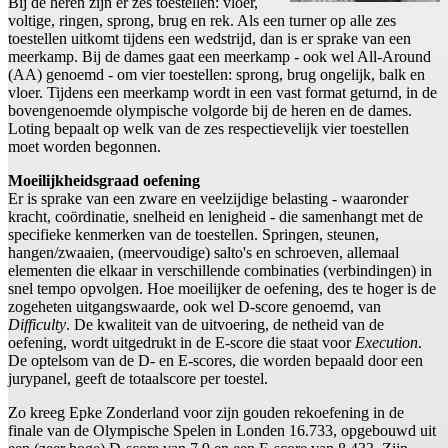
Bij de heren zijn er zes toestellen: vloer,
voltige, ringen, sprong, brug en rek. Als een turner op alle zes
toestellen uitkomt tijdens een wedstrijd, dan is er sprake van een
meerkamp. Bij de dames gaat een meerkamp - ook wel All-Around
(AA) genoemd - om vier toestellen: sprong, brug ongelijk, balk en
vloer. Tijdens een meerkamp wordt in een vast format geturnd, in de
bovengenoemde olympische volgorde bij de heren en de dames.
Loting bepaalt op welk van de zes respectievelijk vier toestellen
moet worden begonnen.
Moeilijkheidsgraad oefening
Er is sprake van een zware en veelzijdige belasting - waaronder
kracht, coördinatie, snelheid en lenigheid - die samenhangt met de
specifieke kenmerken van de toestellen. Springen, steunen,
hangen/zwaaien, (meervoudige) salto's en schroeven, allemaal
elementen die elkaar in verschillende combinaties (verbindingen) in
snel tempo opvolgen. Hoe moeilijker de oefening, des te hoger is de
zogeheten uitgangswaarde, ook wel D-score genoemd, van
Difficulty
. De kwaliteit van de uitvoering, de netheid van de
oefening, wordt uitgedrukt in de E-score die staat voor
Execution
.
De optelsom van de D- en E-scores, die worden bepaald door een
jurypanel, geeft de totaalscore per toestel.
Zo kreeg Epke Zonderland voor zijn gouden rekoefening in de
finale van de Olympische Spelen in Londen 16.733, opgebouwd uit