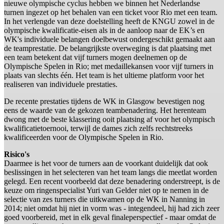
nieuwe olympische cyclus hebben we binnen het Nederlandse
turnen ingezet op het behalen van een ticket voor Rio met een team.
In het verlengde van deze doelstelling heeft de KNGU zowel in de
olympische kwalificatie-eisen als in de aanloop naar de EK’s en
WK's individuele belangen doelbewust ondergeschikt gemaakt aan
de teamprestatie. De belangrijkste overweging is dat plaatsing met
een team betekent dat vijf turners mogen deelnemen op de
Olympische Spelen in Rio; met medaillekansen voor vijf turners in
plaats van slechts één. Het team is het ultieme platform voor het
realiseren van individuele prestaties.
De recente prestaties tijdens de WK in Glasgow bevestigen nog
eens de waarde van de gekozen teambenadering. Het herenteam
dwong met de beste klassering ooit plaatsing af voor het olympisch
kwalificatietoernooi, terwijl de dames zich zelfs rechtstreeks
kwalificeerden voor de Olympische Spelen in Rio.
Risico's
Daarmee is het voor de turners aan de voorkant duidelijk dat ook
beslissingen in het selecteren van het team langs die meetlat worden
gelegd. Een recent voorbeeld dat deze benadering onderstreept, is de
keuze om ringenspecialist Yuri van Gelder niet op te nemen in de
selectie van zes turners die uitkwamen op de WK in Nanning in
2014; niet omdat hij niet in vorm was - integendeel, hij had zich zeer
goed voorbereid, met in elk geval finaleperspectief - maar omdat de