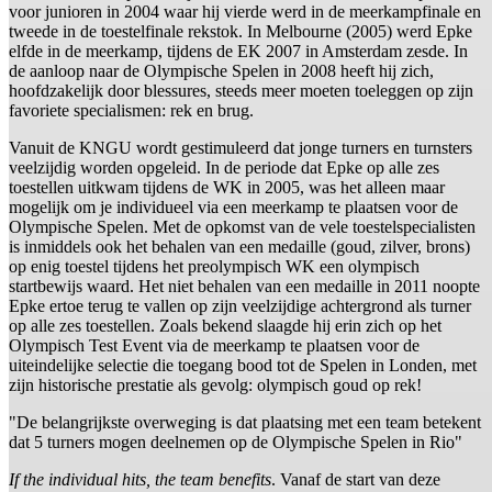
voor junioren in 2004 waar hij vierde werd in de meerkampfinale en
tweede in de toestelfinale rekstok. In Melbourne (2005) werd Epke
elfde in de meerkamp, tijdens de EK 2007 in Amsterdam zesde. In
de aanloop naar de Olympische Spelen in 2008 heeft hij zich,
hoofdzakelijk door blessures, steeds meer moeten toeleggen op zijn
favoriete specialismen: rek en brug.
Vanuit de KNGU wordt gestimuleerd dat jonge turners en turnsters
veelzijdig worden opgeleid. In de periode dat Epke op alle zes
toestellen uitkwam tijdens de WK in 2005, was het alleen maar
mogelijk om je individueel via een meerkamp te plaatsen voor de
Olympische Spelen. Met de opkomst van de vele toestelspecialisten
is inmiddels ook het behalen van een medaille (goud, zilver, brons)
op enig toestel tijdens het preolympisch WK een olympisch
startbewijs waard. Het niet behalen van een medaille in 2011 noopte
Epke ertoe terug te vallen op zijn veelzijdige achtergrond als turner
op alle zes toestellen. Zoals bekend slaagde hij erin zich op het
Olympisch Test Event via de meerkamp te plaatsen voor de
uiteindelijke selectie die toegang bood tot de Spelen in Londen, met
zijn historische prestatie als gevolg: olympisch goud op rek!
"De belangrijkste overweging is dat plaatsing met een team betekent
dat 5 turners mogen deelnemen op de Olympische Spelen in Rio"
If the individual hits, the team benefits
. Vanaf de start van deze