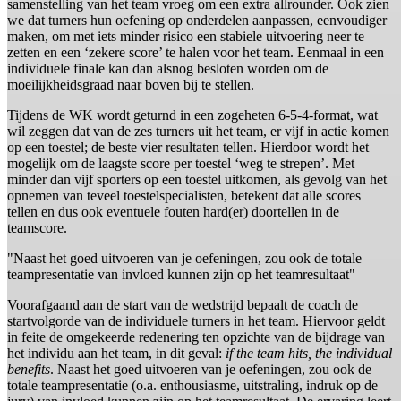
samenstelling van het team vroeg om een extra allrounder. Ook zien
we dat turners hun oefening op onderdelen aanpassen, eenvoudiger
maken, om met iets minder risico een stabiele uitvoering neer te
zetten en een ‘zekere score’ te halen voor het team. Eenmaal in een
individuele finale kan dan alsnog besloten worden om de
moeilijkheidsgraad naar boven bij te stellen.
Tijdens de WK wordt geturnd in een zogeheten 6-5-4-format, wat
wil zeggen dat van de zes turners uit het team, er vijf in actie komen
op een toestel; de beste vier resultaten tellen. Hierdoor wordt het
mogelijk om de laagste score per toestel ‘weg te strepen’. Met
minder dan vijf sporters op een toestel uitkomen, als gevolg van het
opnemen van teveel toestelspecialisten, betekent dat alle scores
tellen en dus ook eventuele fouten hard(er) doortellen in de
teamscore.
"Naast het goed uitvoeren van je oefeningen, zou ook de totale
teampresentatie van invloed kunnen zijn op het teamresultaat"
Voorafgaand aan de start van de wedstrijd bepaalt de coach de
startvolgorde van de individuele turners in het team. Hiervoor geldt
in feite de omgekeerde redenering ten opzichte van de bijdrage van
het individu aan het team, in dit geval:
if the team hits, the individual
benefits
. Naast het goed uitvoeren van je oefeningen, zou ook de
totale teampresentatie (o.a. enthousiasme, uitstraling, indruk op de