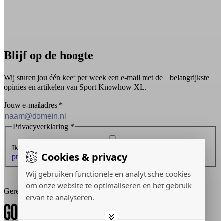
Blijf op de hoogte
Wij sturen jou één keer per week een e-mail met de belangrijkste
opinies en artikelen van Sport Knowhow XL.
Jouw e-mailadres
*
Privacyverklaring
*
Ik ontvang graag de nieuwsbrief en ga akkoord met de
Cookies & privacy
privacyverklaring
.
Wij gebruiken functionele en analytische cookies
Inschrijven
om onze website te optimaliseren en het gebruik
Gerealiseerd door:
ervan te analyseren.