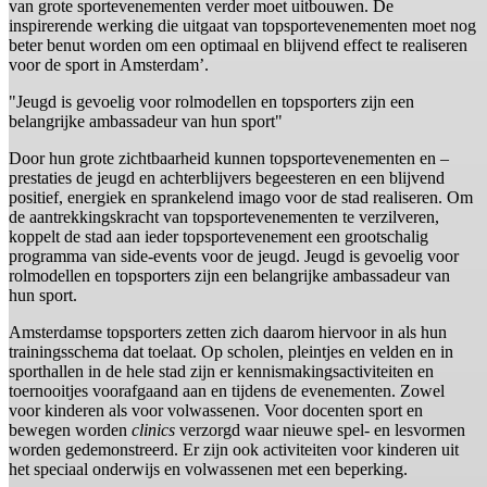
van grote sportevenementen verder moet uitbouwen. De
inspirerende werking die uitgaat van topsportevenementen moet nog
beter benut worden om een optimaal en blijvend effect te realiseren
voor de sport in Amsterdam’.
"Jeugd is gevoelig voor rolmodellen en topsporters zijn een
belangrijke ambassadeur van hun sport"
Door hun grote zichtbaarheid kunnen topsportevenementen en –
prestaties de jeugd en achterblijvers begeesteren en een blijvend
positief, energiek en sprankelend imago voor de stad realiseren. Om
de aantrekkingskracht van topsportevenementen te verzilveren,
koppelt de stad aan ieder topsportevenement een grootschalig
programma van side-events voor de jeugd. Jeugd is gevoelig voor
rolmodellen en topsporters zijn een belangrijke ambassadeur van
hun sport.
Amsterdamse topsporters zetten zich daarom hiervoor in als hun
trainingsschema dat toelaat. Op scholen, pleintjes en velden en in
sporthallen in de hele stad zijn er kennismakingsactiviteiten en
toernooitjes voorafgaand aan en tijdens de evenementen. Zowel
voor kinderen als voor volwassenen. Voor docenten sport en
bewegen worden
clinics
verzorgd waar nieuwe spel- en lesvormen
worden gedemonstreerd. Er zijn ook activiteiten voor kinderen uit
het speciaal onderwijs en volwassenen met een beperking.