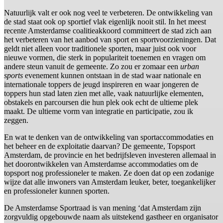
Natuurlijk valt er ook nog veel te verbeteren. De ontwikkeling van
de stad staat ook op sportief vlak eigenlijk nooit stil. In het meest
recente Amsterdamse coalitieakkoord committeert de stad zich aan
het verbeteren van het aanbod van sport en sportvoorzieningen. Dat
geldt niet alleen voor traditionele sporten, maar juist ook voor
nieuwe vormen, die sterk in populariteit toenemen en vragen om
andere steun vanuit de gemeente. Zo zou er zomaar een
urban
sports
evenement kunnen ontstaan in de stad waar nationale en
internationale toppers de jeugd inspireren en waar jongeren de
toppers hun stad laten zien met alle, vaak natuurlijke elementen,
obstakels en parcoursen die hun plek ook echt de ultieme plek
maakt. De ultieme vorm van integratie en participatie, zou ik
zeggen.
En wat te denken van de ontwikkeling van sportaccommodaties en
het beheer en de exploitatie daarvan? De gemeente, Topsport
Amsterdam, de provincie en het bedrijfsleven investeren allemaal in
het doorontwikkelen van Amsterdamse accommodaties om de
topsport nog professioneler te maken. Ze doen dat op een zodanige
wijze dat alle inwoners van Amsterdam leuker, beter, toegankelijker
en professioneler kunnen sporten.
De Amsterdamse Sportraad is van mening ‘dat Amsterdam zijn
zorgvuldig opgebouwde naam als uitstekend gastheer en organisator