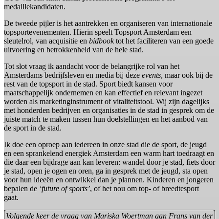
medaillekandidaten.
De tweede pijler is het aantrekken en organiseren van internationale
topsportevenementen. Hierin speelt Topsport Amsterdam een
sleutelrol, van acquisitie en
bidbook
tot het faciliteren van een goede
uitvoering en betrokkenheid van de hele stad.
Tot slot vraag ik aandacht voor de belangrijke rol van het
Amsterdams bedrijfsleven en media bij deze
events
, maar ook bij de
rest van de topsport in de stad. Sport biedt kansen voor
maatschappelijk ondernemen en kan effectief en relevant ingezet
worden als marketinginstrument of vitaliteitstool. Wij zijn dagelijks
met honderden bedrijven en organisaties in de stad in gesprek om de
juiste match te maken tussen hun doelstellingen en het aanbod van
de sport in de stad.
Ik doe een oproep aan iedereen in onze stad die de sport, de jeugd
en een sprankelend energiek Amsterdam een warm hart toedraagt en
die daar een bijdrage aan kan leveren: wandel door je stad, fiets door
je stad, open je ogen en oren, ga in gesprek met de jeugd, sta open
voor hun ideeën en ontwikkel dan je plannen. Kinderen en jongeren
bepalen de
‘future of sports’
, of het nou om top- of breedtesport
gaat.
Volgende keer de vraag van Mariska Woertman aan Frans van der