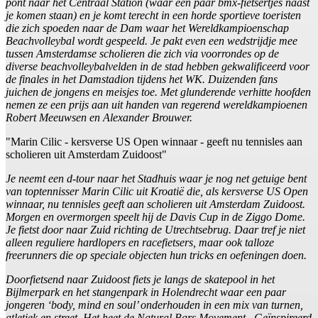
pont naar het Centraal Station (waar een paar bmx-fietsertjes naast
je komen staan) en je komt terecht in een horde sportieve toeristen
die zich spoeden naar de Dam waar het Wereldkampioenschap
Beachvolleybal wordt gespeeld. Je pakt even een wedstrijdje mee
tussen Amsterdamse scholieren die zich via voorrondes op de
diverse beachvolleybalvelden in de stad hebben gekwalificeerd voor
de finales in het Damstadion tijdens het WK. Duizenden fans
juichen de jongens en meisjes toe. Met glunderende verhitte hoofden
nemen ze een prijs aan uit handen van regerend wereldkampioenen
Robert Meeuwsen en Alexander Brouwer.
"Marin Cilic - kersverse US Open winnaar - geeft nu tennisles aan
scholieren uit Amsterdam Zuidoost"
Je neemt een d-tour naar het Stadhuis waar je nog net getuige bent
van toptennisser Marin Cilic uit Kroatië die, als kersverse US Open
winnaar, nu tennisles geeft aan scholieren uit Amsterdam Zuidoost.
Morgen en overmorgen speelt hij de Davis Cup in de Ziggo Dome.
Je fietst door naar Zuid richting de Utrechtsebrug. Daar tref je niet
alleen reguliere hardlopers en racefietsers, maar ook talloze
freerunners die op speciale objecten hun tricks en oefeningen doen.
Doorfietsend naar Zuidoost fiets je langs de skatepool in het
Bijlmerpark en het stangenpark in Holendrecht waar een paar
jongeren ‘body, mind en soul’ onderhouden in een mix van turnen,
atletiek en street. Het heet de Natural Bars Movement. Geïnspireerd