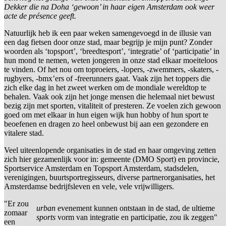
Dekker die na Doha ‘gewoon’ in haar eigen Amsterdam ook weer
acte de présence geeft.
Natuurlijk heb ik een paar weken samengevoegd in de illusie van
een dag fietsen door onze stad, maar begrijp je mijn punt? Zonder
woorden als ‘topsport’, ‘breedtesport’, ‘integratie’ of ‘participatie’ in
hun mond te nemen, weten jongeren in onze stad elkaar moeiteloos
te vinden. Of het nou om toproeiers, -lopers, -zwemmers, -skaters, -
rugbyers, -bmx’ers of -freerunners gaat. Vaak zijn het toppers die
zich elke dag in het zweet werken om de mondiale wereldtop te
behalen. Vaak ook zijn het jonge mensen die helemaal niet bewust
bezig zijn met sporten, vitaliteit of presteren. Ze voelen zich gewoon
goed om met elkaar in hun eigen wijk hun hobby of hun sport te
beoefenen en dragen zo heel onbewust bij aan een gezondere en
vitalere stad.
Veel uiteenlopende organisaties in de stad en haar omgeving zetten
zich hier gezamenlijk voor in: gemeente (DMO Sport) en provincie,
Sportservice Amsterdam en Topsport Amsterdam, stadsdelen,
verenigingen, buurtsportregisseurs, diverse partnerorganisaties, het
Amsterdamse bedrijfsleven en vele, vele vrijwilligers.
"Er zou
urban
evenement kunnen ontstaan in de stad, de ultieme
zomaar
sports
vorm van integratie en participatie, zou ik zeggen"
een