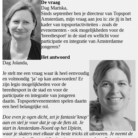
De vraag
Dag Mariska,
Sinds september ben je directeur van Topsport
Amsterdam, mijn vraag aan jou is: zie jij in het
kader van topsportactiviteiten - zoals de
evenementen - ook mogelijkheden voor de
'breedtesport' in de stad en wellicht voor
participatie en integratie van Amsterdamse
jongeren?
Het antwoord
Dag Jolanda,
Je stelt me een vraag waar ik heel eenvoudig
en volmondig ‘ja’ op kan antwoorden! Er
zijn legio mogelijkheden voor de
breedtesport in de stad en voor de
participatie en integratie van jongeren
daarin. Topsportevenementen spelen daarin
een heel belangrijke rol.
Doe even je ogen dicht, zet je fantasie’knop’
aan en stel je voor dat je op de fiets zit. Je
start in Amsterdam-Noord op het IJplein,
waar je skaters met elkaar de beste tricks zit uitvoeren. Je neemt de