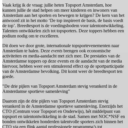
Vaak krijg ik de vraag: jullie heten Topsport Amsterdam, hoe
kunnen jullie de stad helpen om meer kinderen en inwoners van
Amsterdam aan het sporten en bewegen te krijgen? De kern van het
antwoord zit in het motto ‘De top inspireert de basis, de basis voedt
de top’. Breedtesport is de voedingsbodem voor talentontwikkeling.
Talenten ontwikkelen zich tot topsporters. Deze toppers hebben een
podium nodig om te excelleren.
Dit doen we door grote, internationale topsportevenementen naar
Amsterdam te halen. Deze
events
brengen ook economische
activiteiten en media-aandacht met zich mee. De prestaties van de
Amsterdamse toppers op deze events en de aandacht van de media
hiervoor, hebben weer een stimulerend effect op de sportparticipatie
van de Amsterdamse bevolking. Dit komt weer de breedtesport ten
goede.
"De drie pijlers van Topsport Amsterdam stevig verankerd in de
Amsterdamse sportieve samenleving"
Daarom zijn de drie pijlers van Topsport Amsterdam stevig
verankerd in de Amsterdamse sportieve samenleving. Enerzijds het
CTO (Centrum voor Topsport en Onderwijs), hét middelpunt van
topsport en talentontwikkeling in de stad. Samen met NOC*NSF en
bonden ontwikkelen honderden talentvolle sporters zich binnen het
CTO via een flink aantal professionele programma’s tot