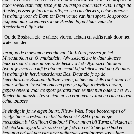
door zoveel activiteit, race je in vol tempo door naar Zuid. Langs de
Amstel passeer je talloze hardlopers en racefietsers, beide groepen
in training voor de Dam tot Dam versie van hun sport. Je spot ook
nog een paar zwemmers in de Amstel, bijna klaar voor de
Amsterdam City Swim.
"Op de Bosbaan zie je talloze vieren, achten en skiffs rank door het
water snijden"
Terug in de bewoonde wereld van Oud-Zuid passeer je het
Museumplein en Olympiaplein. Afwisselend zie je daar skaters,
bmx-ers en straattennissers. Je fietst via het Olympisch Stadion
(waar je even een kijkje binnen neemt bij atletiekvereniging Phanos
in training) in het Amsterdamse Bos. Daar zie je op de
legendarische Bosbaan talloze vieren, achten en skiffs rank door het
water snijden. Er zitten ook een paar jeugdige roeiertjes tussen,
gepassioneerd voor de sport geraakt toen ze met hun ouders het WK
Roeien in augustus bezochten en via ergometers konden racen tegen
echte toppers.
Je eindigt in jouw eigen buurt, Nieuw West. Potje bootcampen of
rondje fitnesstoestellen in het Sloterpark? BMX parcoursje
meepakken bij Griffioen Outdoor? Freerunnen bij Turnz of skaten in
het Gerbrandypark? Je parkeert je fiets bij het Sloterparkbad en
bent nog net getuige van onze nationale zwemtoppers zoals Inge