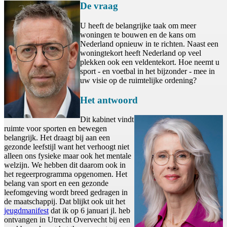
De vraag
U heeft de belangrijke taak om meer
woningen te bouwen en de kans om
Nederland opnieuw in te richten. Naast een
woningtekort heeft Nederland op veel
plekken ook een veldentekort. Hoe neemt u
sport - en voetbal in het bijzonder - mee in
uw visie op de ruimtelijke ordening?
Het antwoord
Dit kabinet vindt
ruimte voor sporten en bewegen
belangrijk. Het draagt bij aan een
gezonde leefstijl want het verhoogt niet
alleen ons fysieke maar ook het mentale
welzijn. We hebben dit daarom ook in
het regeerprogramma opgenomen. Het
belang van sport en een gezonde
leefomgeving wordt breed gedragen in
de maatschappij. Dat blijkt ook uit het
jeugdmanifest
dat ik op 6 januari jl. heb
ontvangen in Utrecht Overvecht bij een