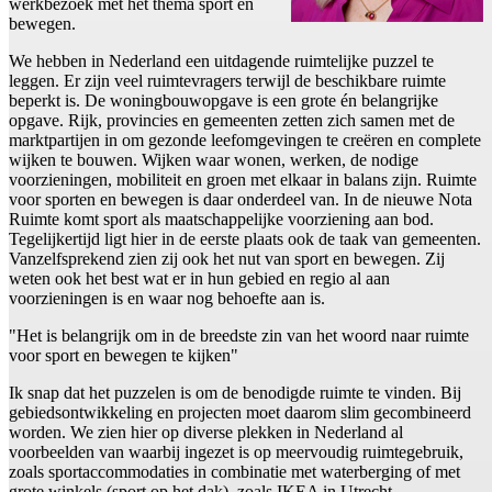
werkbezoek met het thema sport en
bewegen.
We hebben in Nederland een uitdagende ruimtelijke puzzel te
leggen. Er zijn veel ruimtevragers terwijl de beschikbare ruimte
beperkt is. De woningbouwopgave is een grote én belangrijke
opgave. Rijk, provincies en gemeenten zetten zich samen met de
marktpartijen in om gezonde leefomgevingen te creëren en complete
wijken te bouwen. Wijken waar wonen, werken, de nodige
voorzieningen, mobiliteit en groen met elkaar in balans zijn. Ruimte
voor sporten en bewegen is daar onderdeel van. In de nieuwe Nota
Ruimte komt sport als maatschappelijke voorziening aan bod.
Tegelijkertijd ligt hier in de eerste plaats ook de taak van gemeenten.
Vanzelfsprekend zien zij ook het nut van sport en bewegen. Zij
weten ook het best wat er in hun gebied en regio al aan
voorzieningen is en waar nog behoefte aan is.
"Het is belangrijk om in de breedste zin van het woord naar ruimte
voor sport en bewegen te kijken"
Ik snap dat het puzzelen is om de benodigde ruimte te vinden. Bij
gebiedsontwikkeling en projecten moet daarom slim gecombineerd
worden. We zien hier op diverse plekken in Nederland al
voorbeelden van waarbij ingezet is op meervoudig ruimtegebruik,
zoals sportaccommodaties in combinatie met waterberging of met
grote winkels (sport op het dak), zoals IKEA in Utrecht.