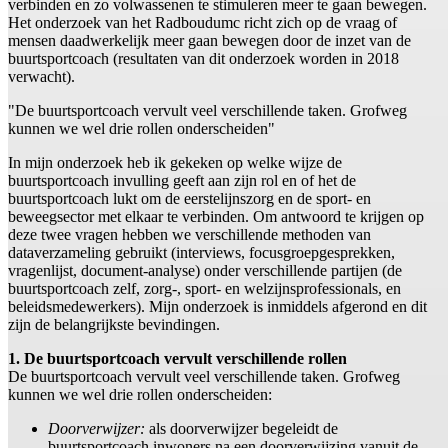
verbinden en zo volwassenen te stimuleren meer te gaan bewegen.
Het onderzoek van het Radboudumc richt zich op de vraag of
mensen daadwerkelijk meer gaan bewegen door de inzet van de
buurtsportcoach (resultaten van dit onderzoek worden in 2018
verwacht).
"De buurtsportcoach vervult veel verschillende taken. Grofweg
kunnen we wel drie rollen onderscheiden"
In mijn onderzoek heb ik gekeken op welke wijze de
buurtsportcoach invulling geeft aan zijn rol en of het de
buurtsportcoach lukt om de eerstelijnszorg en de sport- en
beweegsector met elkaar te verbinden. Om antwoord te krijgen op
deze twee vragen hebben we verschillende methoden van
dataverzameling gebruikt (interviews, focusgroepgesprekken,
vragenlijst, document-analyse) onder verschillende partijen (de
buurtsportcoach zelf, zorg-, sport- en welzijnsprofessionals, en
beleidsmedewerkers). Mijn onderzoek is inmiddels afgerond en dit
zijn de belangrijkste bevindingen.
1. De buurtsportcoach vervult verschillende rollen
De buurtsportcoach vervult veel verschillende taken. Grofweg
kunnen we wel drie rollen onderscheiden:
Doorverwijzer:
als doorverwijzer begeleidt de
buurtsportcoach inwoners na een doorverwijzing vanuit de