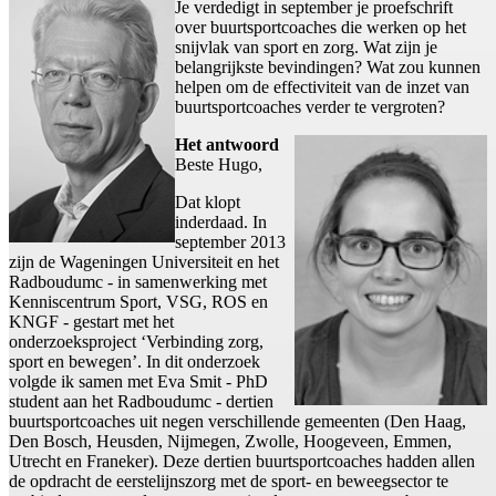
Je verdedigt in september je proefschrift
over buurtsportcoaches die werken op het
snijvlak van sport en zorg. Wat zijn je
belangrijkste bevindingen? Wat zou kunnen
helpen om de effectiviteit van de inzet van
buurtsportcoaches verder te vergroten?
Het antwoord
Beste Hugo,
Dat klopt
inderdaad. In
september 2013
zijn de Wageningen Universiteit en het
Radboudumc - in samenwerking met
Kenniscentrum Sport, VSG, ROS en
KNGF - gestart met het
onderzoeksproject ‘Verbinding zorg,
sport en bewegen’. In dit onderzoek
volgde ik samen met Eva Smit - PhD
student aan het Radboudumc - dertien
buurtsportcoaches uit negen verschillende gemeenten (Den Haag,
Den Bosch, Heusden, Nijmegen, Zwolle, Hoogeveen, Emmen,
Utrecht en Franeker). Deze dertien buurtsportcoaches hadden allen
de opdracht de eerstelijnszorg met de sport- en beweegsector te