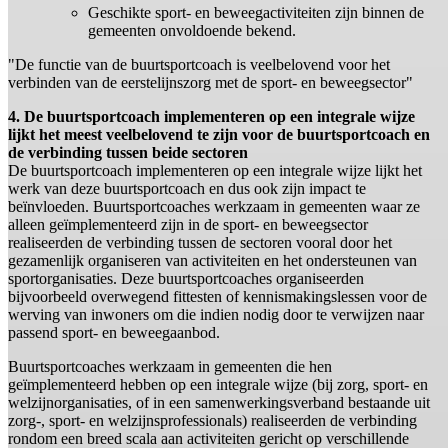
Geschikte sport- en beweegactiviteiten zijn binnen de
gemeenten onvoldoende bekend.
"De functie van de buurtsportcoach is veelbelovend voor het
verbinden van de eerstelijnszorg met de sport- en beweegsector"
4. De buurtsportcoach implementeren op een integrale wijze
lijkt het meest veelbelovend te zijn voor de buurtsportcoach en
de verbinding tussen beide sectoren
De buurtsportcoach implementeren op een integrale wijze lijkt het
werk van deze buurtsportcoach en dus ook zijn impact te
beïnvloeden. Buurtsportcoaches werkzaam in gemeenten waar ze
alleen geïmplementeerd zijn in de sport- en beweegsector
realiseerden de verbinding tussen de sectoren vooral door het
gezamenlijk organiseren van activiteiten en het ondersteunen van
sportorganisaties. Deze buurtsportcoaches organiseerden
bijvoorbeeld overwegend fittesten of kennismakingslessen voor de
werving van inwoners om die indien nodig door te verwijzen naar
passend sport- en beweegaanbod.
Buurtsportcoaches werkzaam in gemeenten die hen
geïmplementeerd hebben op een integrale wijze (bij zorg, sport- en
welzijnorganisaties, of in een samenwerkingsverband bestaande uit
zorg-, sport- en welzijnsprofessionals) realiseerden de verbinding
rondom een breed scala aan activiteiten gericht op verschillende