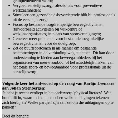
geïmplementeerd wordt;
Vergoed eerstelijnszorgprofessionals voor preventieve
werkzaamheden;
Stimuleer een gezondheidsbevorderende blik bij professionals
uit de eerstelijnszorg;
Focus op bestaande laagdrempelige beweegactiviteiten
(bijvoorbeeld activiteiten bij wijkcentra of
welzijnsorganisaties) in plaats van sportverenigingen;
Genereer meer publiciteit voor bestaande toegankelijke
beweegactiviteiten voor de doelgroep;
Zet de buurtsportcoach in als manier om bestaande
belemmeringen in de verbinding weg te nemen. Dit kan door
ondersteuning te bieden aan beweegaanbieders bij het
organiseren van nieuw aanbod, of het inzichtelijk maken van
het totale sport- en beweegaanbod voor professionals uit de
eerstelijnszorg.
Volgende keer het antwoord op de vraag van Karlijn Leenaars
aan Johan Steenbergen:
Je hebt je recent verdiept in het onderwerp 'physical literacy'. Wat
houdt dit in, waarom is dit actueel en welke uitdagingen tekenen
zich hierbij af? Welke partijen zijn aan zet om die uitdagingen op te
pakken?
Deel dit bericht: