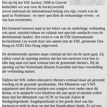
Net als bij het WK hockey 1998 in Utrecht
bedachten we wat voor de hockeywereld
zowel nationaal als internationaal belang zou zijn, voorts wat de
sport in Nederland - en meer specifiek de toekomstige events - er
van kan overnemen.
Het komend toernooi staat in het teken van de onderlinge verbinding
van sport, muziek/cultuur en culinair met speciale aandacht voor de
deelnemende landen. Het event is van de FIH (internationale
hockeybond ) en wordt door ons samen met de FIH, gemeente Den
Haag en ADO Den Haag uitgevoerd.
De deelnemende sporters staan centraal als het om de sport gaat. Zij
zullen vanaf de opening merken dat het een toernooi voor hen is:
elke dag staat een land centraal met de genoemde thema's. Bij de
opening zal het Nederlands Blazers Ensemble met hun voorstelling
die verbinding starten.
Tijdens het WK zullen educatieve thema's centraal staan als gezonde
voeding en de gezonde sportkantine. Het Ministerie van VWS
organiseert met diverse partijen een congres over onder meer dit
thema, er is aandacht voor kinderen die aan sport of muziek willen
doen met het Ministerie van OCW en Sociale Zaken &
Werkgelegenheid. Jeugdsportfonds is het goede doel van het
toernooi en trekt in deze op met het Jeugdcultuur fonds. Er zal een