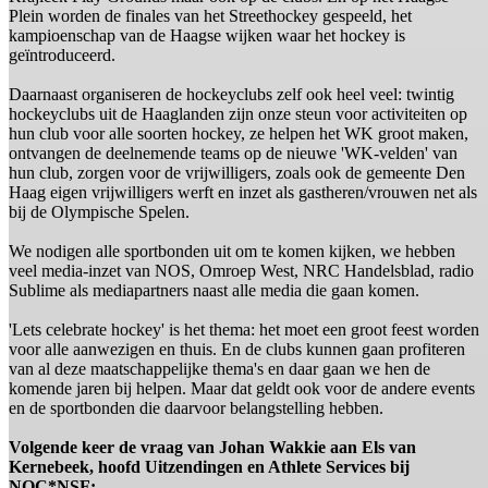
Plein worden de finales van het Streethockey gespeeld, het
kampioenschap van de Haagse wijken waar het hockey is
geïntroduceerd.
Daarnaast organiseren de hockeyclubs zelf ook heel veel: twintig
hockeyclubs uit de Haaglanden zijn onze steun voor activiteiten op
hun club voor alle soorten hockey, ze helpen het WK groot maken,
ontvangen de deelnemende teams op de nieuwe 'WK-velden' van
hun club, zorgen voor de vrijwilligers, zoals ook de gemeente Den
Haag eigen vrijwilligers werft en inzet als gastheren/vrouwen net als
bij de Olympische Spelen.
We nodigen alle sportbonden uit om te komen kijken, we hebben
veel media-inzet van NOS, Omroep West, NRC Handelsblad, radio
Sublime als mediapartners naast alle media die gaan komen.
'Lets celebrate hockey' is het thema: het moet een groot feest worden
voor alle aanwezigen en thuis. En de clubs kunnen gaan profiteren
van al deze maatschappelijke thema's en daar gaan we hen de
komende jaren bij helpen. Maar dat geldt ook voor de andere events
en de sportbonden die daarvoor belangstelling hebben.
Volgende keer de vraag van Johan Wakkie aan Els van
Kernebeek, hoofd Uitzendingen en Athlete Services bij
NOC*NSF: