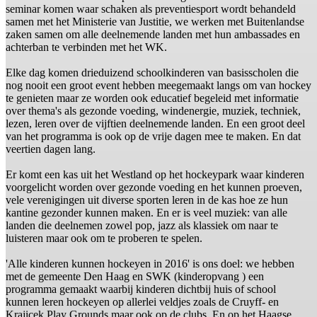
seminar komen waar schaken als preventiesport wordt behandeld
samen met het Ministerie van Justitie, we werken met Buitenlandse
zaken samen om alle deelnemende landen met hun ambassades en
achterban te verbinden met het WK.
Elke dag komen drieduizend schoolkinderen van basisscholen die
nog nooit een groot event hebben meegemaakt langs om van hockey
te genieten maar ze worden ook educatief begeleid met informatie
over thema's als gezonde voeding, windenergie, muziek, techniek,
lezen, leren over de vijftien deelnemende landen. En een groot deel
van het programma is ook op de vrije dagen mee te maken. En dat
veertien dagen lang.
Er komt een kas uit het Westland op het hockeypark waar kinderen
voorgelicht worden over gezonde voeding en het kunnen proeven,
vele verenigingen uit diverse sporten leren in de kas hoe ze hun
kantine gezonder kunnen maken. En er is veel muziek: van alle
landen die deelnemen zowel pop, jazz als klassiek om naar te
luisteren maar ook om te proberen te spelen.
'Alle kinderen kunnen hockeyen in 2016' is ons doel: we hebben
met de gemeente Den Haag en SWK (kinderopvang ) een
programma gemaakt waarbij kinderen dichtbij huis of school
kunnen leren hockeyen op allerlei veldjes zoals de Cruyff- en
Krajicek Play Grounds maar ook op de clubs. En op het Haagse