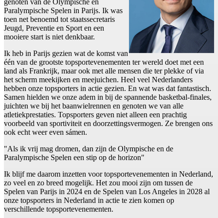
genoten van de Olympische en
Paralympische Spelen in Parijs. Ik was
toen net benoemd tot staatssecretaris
Jeugd, Preventie en Sport en een
mooiere start is niet denkbaar.
Ik heb in Parijs gezien wat de komst van
één van de grootste topsportevenementen ter wereld doet met een
land als Frankrijk, maar ook met alle mensen die ter plekke of via
het scherm meekijken en meejuichen. Heel veel Nederlanders
hebben onze topsporters in actie gezien. En wat was dat fantastisch.
Samen hielden we onze adem in bij de spannende basketbal-finales,
juichten we bij het baanwielrennen en genoten we van alle
atletiekprestaties. Topsporters geven niet alleen een prachtig
voorbeeld van sportiviteit en doorzettingsvermogen. Ze brengen ons
ook echt weer even sámen.
"Als ik vrij mag dromen, dan zijn de Olympische en de
Paralympische Spelen een stip op de horizon"
Ik blijf me daarom inzetten voor topsportevenementen in Nederland,
zo veel en zo breed mogelijk. Het zou mooi zijn om tussen de
Spelen van Parijs in 2024 en de Spelen van Los Angeles in 2028 al
onze topsporters in Nederland in actie te zien komen op
verschillende topsportevenementen.