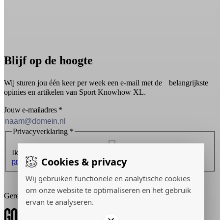
Blijf op de hoogte
Wij sturen jou één keer per week een e-mail met de belangrijkste
opinies en artikelen van Sport Knowhow XL.
Jouw e-mailadres
*
Privacyverklaring
*
Ik ontvang graag de nieuwsbrief en ga akkoord met de
Cookies & privacy
privacyverklaring
.
Wij gebruiken functionele en analytische cookies
Inschrijven
om onze website te optimaliseren en het gebruik
Gerealiseerd door:
ervan te analyseren.