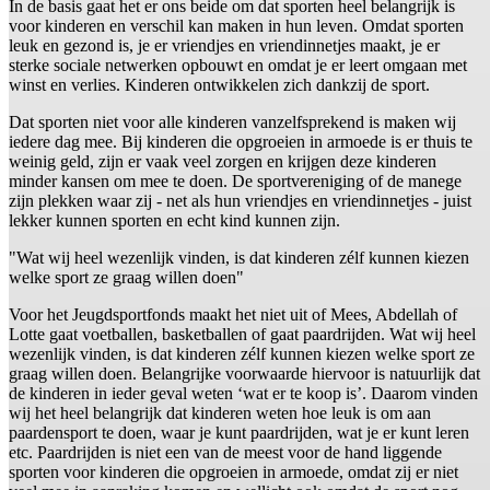
In de basis gaat het er ons beide om dat sporten heel belangrijk is
voor kinderen en verschil kan maken in hun leven. Omdat sporten
leuk en gezond is, je er vriendjes en vriendinnetjes maakt, je er
sterke sociale netwerken opbouwt en omdat je er leert omgaan met
winst en verlies. Kinderen ontwikkelen zich dankzij de sport.
Dat sporten niet voor alle kinderen vanzelfsprekend is maken wij
iedere dag mee. Bij kinderen die opgroeien in armoede is er thuis te
weinig geld, zijn er vaak veel zorgen en krijgen deze kinderen
minder kansen om mee te doen. De sportvereniging of de manege
zijn plekken waar zij - net als hun vriendjes en vriendinnetjes - juist
lekker kunnen sporten en echt kind kunnen zijn.
"Wat wij heel wezenlijk vinden, is dat kinderen zélf kunnen kiezen
welke sport ze graag willen doen"
Voor het Jeugdsportfonds maakt het niet uit of Mees, Abdellah of
Lotte gaat voetballen, basketballen of gaat paardrijden. Wat wij heel
wezenlijk vinden, is dat kinderen zélf kunnen kiezen welke sport ze
graag willen doen. Belangrijke voorwaarde hiervoor is natuurlijk dat
de kinderen in ieder geval weten ‘wat er te koop is’. Daarom vinden
wij het heel belangrijk dat kinderen weten hoe leuk is om aan
paardensport te doen, waar je kunt paardrijden, wat je er kunt leren
etc. Paardrijden is niet een van de meest voor de hand liggende
sporten voor kinderen die opgroeien in armoede, omdat zij er niet