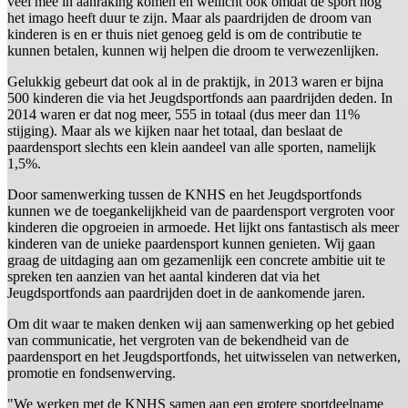
veel mee in aanraking komen en wellicht ook omdat de sport nog
het imago heeft duur te zijn. Maar als paardrijden de droom van
kinderen is en er thuis niet genoeg geld is om de contributie te
kunnen betalen, kunnen wij helpen die droom te verwezenlijken.
Gelukkig gebeurt dat ook al in de praktijk, in 2013 waren er bijna
500 kinderen die via het Jeugdsportfonds aan paardrijden deden. In
2014 waren er dat nog meer, 555 in totaal (dus meer dan 11%
stijging). Maar als we kijken naar het totaal, dan beslaat de
paardensport slechts een klein aandeel van alle sporten, namelijk
1,5%.
Door samenwerking tussen de KNHS en het Jeugdsportfonds
kunnen we de toegankelijkheid van de paardensport vergroten voor
kinderen die opgroeien in armoede. Het lijkt ons fantastisch als meer
kinderen van de unieke paardensport kunnen genieten. Wij gaan
graag de uitdaging aan om gezamenlijk een concrete ambitie uit te
spreken ten aanzien van het aantal kinderen dat via het
Jeugdsportfonds aan paardrijden doet in de aankomende jaren.
Om dit waar te maken denken wij aan samenwerking op het gebied
van communicatie, het vergroten van de bekendheid van de
paardensport en het Jeugdsportfonds, het uitwisselen van netwerken,
promotie en fondsenwerving.
"We werken met de KNHS samen aan een grotere sportdeelname