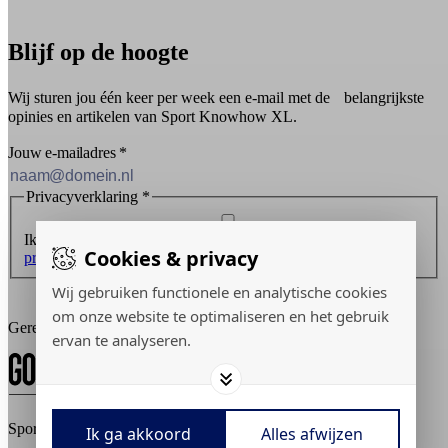
Blijf op de hoogte
Wij sturen jou één keer per week een e-mail met de belangrijkste
opinies en artikelen van Sport Knowhow XL.
Jouw e-mailadres
*
Privacyverklaring
*
Ik ontvang graag de nieuwsbrief en ga akkoord met de
Cookies & privacy
privacyverklaring
.
Wij gebruiken functionele en analytische cookies
Inschrijven
om onze website te optimaliseren en het gebruik
Gerealiseerd door:
ervan te analyseren.
Sport Knowhow XL © 2026
Ik ga akkoord
Alles afwijzen