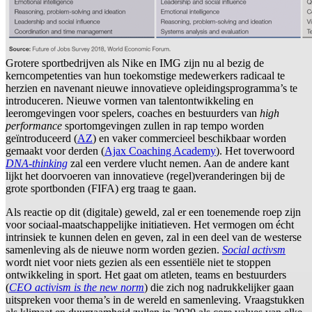
Grotere sportbedrijven als Nike en IMG zijn nu al bezig de
kerncompetenties van hun toekomstige medewerkers radicaal te
herzien en navenant nieuwe innovatieve opleidingsprogramma’s te
introduceren. Nieuwe vormen van talentontwikkeling en
leeromgevingen voor spelers, coaches en bestuurders van
high
performance
sportomgevingen zullen in rap tempo worden
geïntroduceerd (
AZ
) en vaker commercieel beschikbaar worden
gemaakt voor derden (
Ajax Coaching Academy
). Het toverwoord
DNA-thinking
zal een verdere vlucht nemen. Aan de andere kant
lijkt het doorvoeren van innovatieve (regel)veranderingen bij de
grote sportbonden (FIFA) erg traag te gaan.
Als reactie op dit (digitale) geweld, zal er een toenemende roep zijn
voor sociaal-maatschappelijke initiatieven. Het vermogen om écht
intrinsiek te kunnen delen en geven, zal in een deel van de westerse
samenleving als de nieuwe norm worden gezien.
Social activsm
wordt niet voor niets gezien als een essentiële niet te stoppen
ontwikkeling in sport. Het gaat om atleten, teams en bestuurders
(
CEO activism is the new norm
) die zich nog nadrukkelijker gaan
uitspreken voor thema’s in de wereld en samenleving. Vraagstukken