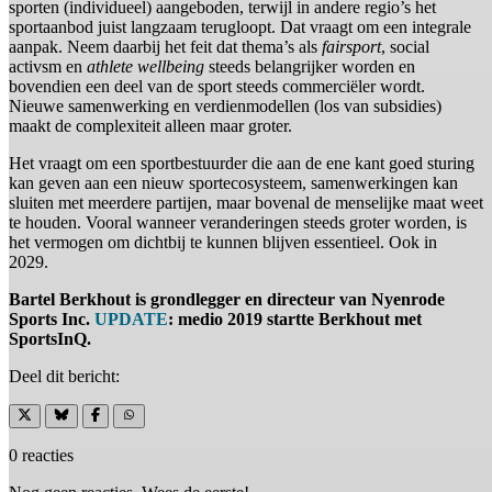
sporten (individueel) aangeboden, terwijl in andere regio’s het
sportaanbod juist langzaam terugloopt. Dat vraagt om een integrale
aanpak. Neem daarbij het feit dat thema’s als
fairsport
, social
activsm en
athlete wellbeing
steeds belangrijker worden en
bovendien een deel van de sport steeds commerciëler wordt.
Nieuwe samenwerking en verdienmodellen (los van subsidies)
maakt de complexiteit alleen maar groter.
Het vraagt om een sportbestuurder die aan de ene kant goed sturing
kan geven aan een nieuw sportecosysteem, samenwerkingen kan
sluiten met meerdere partijen, maar bovenal de menselijke maat weet
te houden. Vooral wanneer veranderingen steeds groter worden, is
het vermogen om dichtbij te kunnen blijven essentieel. Ook in
2029.
Bartel Berkhout is grondlegger en directeur van Nyenrode
Sports Inc.
UPDATE
: medio 2019 startte Berkhout met
SportsInQ.
Deel dit bericht:
0 reacties