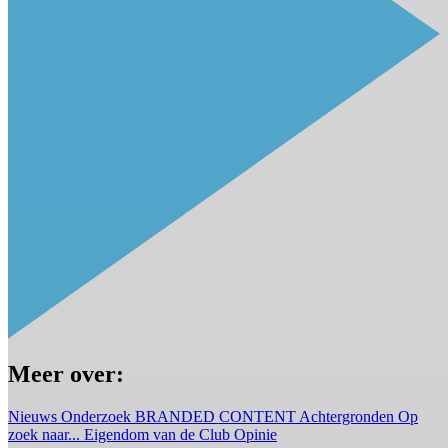
Meer over:
Nieuws
Onderzoek
BRANDED CONTENT
Achtergronden
Op
zoek naar...
Eigendom van de Club
Opinie