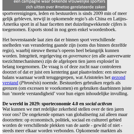
sportverenigingen, leden en bestuurders is sinds 2009 min of meer
gelijk gebleven, terwijl in opkomende regio’s als China en Latijns-
Amerika sport in al haar facetten met duizelingwekkende cijfers is
toegenomen. Esports stond in nog geen enkel woordenboek.
Het bovenstaande laat zien dat er binnen sport verschillende
snelheden van verandering gaande zijn (soms dus binnen dezelfde
regio), waarbij nieuwe thema’s opeens heel belangrijk kunnen
worden. Integriteit, regelgeving en
governance
(en alle aanverwante
toezichtmechanismes) zijn de afgelopen tien jaren explosief in
belang toegenomen. De vraag is of deze zucht naar controleren
doorzet of dat er juist een kentering gaat plaatsvinden: een nieuwe
balans waarnaar wordt teruggegrepen, wat Aristoteles het
gezond
verstand
(
Phronèsis
) noemde. Bestuurders gebruiken regels als
grenzen (om excessen te voorkomen) en gebruiken daarbinnen juiste
hun ‘morele verstandigheid’ voor hun eigen inhoudelijke invulling.
De wereld in 2029: sporteconomie 4.0 en
social activsm
Wat kunnen we met redelijke zekerheid stellen over de tien jaren
voor ons? De ongekende opmars van globalisering zal alleen maar
doorzetten: op economisch, politiek, sociaal en cultureel gebied
worden de verschillende plekken van de aarde - gewild of niet -
steeds meer elkaar worden verbonden. Opkomende markten als