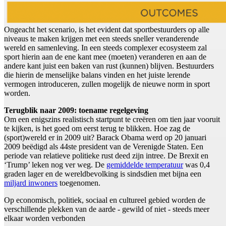
Ongeacht het scenario, is het evident dat sportbestuurders op alle
niveaus te maken krijgen met een steeds sneller veranderende
wereld en samenleving. In een steeds complexer ecosysteem zal
sport hierin aan de ene kant mee (moeten) veranderen en aan de
andere kant juist een baken van rust (kunnen) blijven. Bestuurders
die hierin de menselijke balans vinden en het juiste lerende
vermogen introduceren, zullen mogelijk de nieuwe norm in sport
worden.
Terugblik naar 2009: toename regelgeving
Om een enigszins realistisch startpunt te creëren om tien jaar vooruit
te kijken, is het goed om eerst terug te blikken. Hoe zag de
(sport)wereld er in 2009 uit? Barack Obama werd op 20 januari
2009 beëdigd als 44ste president van de Verenigde Staten. Een
periode van relatieve politieke rust deed zijn intree. De Brexit en
‘Trump’ leken nog ver weg. De
gemiddelde temperatuur
was 0,4
graden lager en de wereldbevolking is sindsdien met bijna een
miljard inwoners
toegenomen.
Op economisch, politiek, sociaal en cultureel gebied worden de
verschillende plekken van de aarde - gewild of niet - steeds meer
elkaar worden verbonden