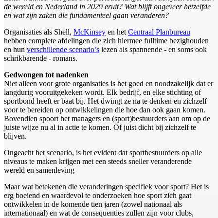
de wereld en Nederland in 2029 eruit? Wat blijft ongeveer hetzelfde
en wat zijn zaken die fundamenteel gaan veranderen?
Organisaties als Shell,
McKinsey
en het
Centraal Planbureau
hebben complete afdelingen die zich hiermee fulltime bezighouden
en hun
verschillende scenario’s
lezen als spannende - en soms ook
schrikbarende - romans.
Gedwongen tot nadenken
Niet alleen voor grote organisaties is het goed en noodzakelijk dat er
langdurig vooruitgekeken wordt. Elk bedrijf, en elke stichting of
sportbond heeft er baat bij. Het dwingt ze na te denken en zichzelf
voor te bereiden op ontwikkelingen die hoe dan ook gaan komen.
Bovendien spoort het managers en (sport)bestuurders aan om op de
juiste wijze nu al in actie te komen. Of juist dicht bij zichzelf te
blijven.
Ongeacht het scenario, is het evident dat sportbestuurders op alle
niveaus te maken krijgen met een steeds sneller veranderende
wereld en samenleving
Maar wat betekenen die veranderingen specifiek voor sport? Het is
erg boeiend en waardevol te onderzoeken hoe sport zich gaat
ontwikkelen in de komende tien jaren (zowel nationaal als
internationaal) en wat de consequenties zullen zijn voor clubs,