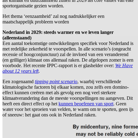
als klimaat en duurzaamheid zullen in 2029 als core values van elke
sportorganisatie gezien worden.
Het thema ‘eenzaamheid’ zal nog nadrukkelijker een
maatschappelijk probleem worden
Nederland in 2029: steeds warmer en we leven langer
(alleenstaand)
Een aantal toekomstige ontwikkelingen specifiek voor Nederland is
met redelijke zekerheid te voorspellen. In alle scenario’s (ongeacht
recessie of hoogconjunctuur) zal de invloed van een veranderend
(en grilliger) klimaat ons allemaal raken. De afgelopen zomer is een
voorbode. Het recente IPPC-rapport is er glashelder over:
We Have
about 12 years left
.
Een zogenaamd
tipping point scenario
, waarbij verschillende
klimatologische factoren bij elkaar komen, zou zelfs een domino-
effect kunnen creëren met als gevolg een nog veel sterkere
klimaatverandering dan de meeste voorspellingen nu aangeven. Dit
heeft een direct effect op het
kunnen beoefenen van sport
. Geen
water voor het sproeien van velden, te warm om te sporten, geen ijs
of sneeuw: het gaat ons ook in Nederland raken.