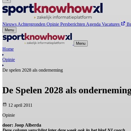
Nieuws
Achtergronden
Opinie
Persberichten
Agenda
Vacatures
B
Menu
Menu
Home
Opinie
De spelen 2028 als onderneming
De Spelen 2028 als ondernemin
12 april 2011
Opinie
door: Joop Alberda
Deze column verschijnt later deze week ook in het blad NLcoach.