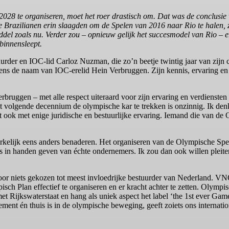
2028 te organiseren, moet het roer drastisch om. Dat was de conclusie
de Brazilianen erin slaagden om de Spelen van 2016 naar Rio te halen,
iddel zoals nu. Verder zou – opnieuw gelijk het succesmodel van Rio – 
 binnensleept.
urder en IOC-lid Carloz Nuzman, die zo’n beetje twintig jaar van zijn 
ens de naam van IOC-erelid Hein Verbruggen. Zijn kennis, ervaring en 
ruggen – met alle respect uiteraard voor zijn ervaring en verdiensten v
t volgende decennium de olympische kar te trekken is onzinnig. Ik den
iefst ook met enige juridische en bestuurlijke ervaring. Iemand die van d
érkelijk eens anders benaderen. Het organiseren van de Olympische Spe
 in handen geven van échte ondernemers. Ik zou dan ook willen pleite
oor niets gekozen tot meest invloedrijke bestuurder van Nederland. VN
isch Plan effectief te organiseren en er kracht achter te zetten. Olymp
 Rijkswaterstaat en hang als uniek aspect het label ‘the 1st ever Game
ent én thuis is in de olympische beweging, geeft zoiets ons internatio