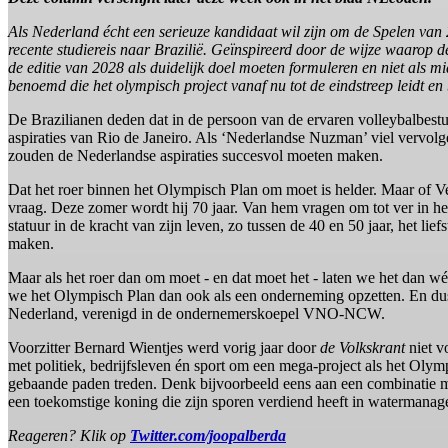
Als Nederland écht een serieuze kandidaat wil zijn om de Spelen van 
recente studiereis naar Brazilië. Geïnspireerd door de wijze waarop 
de editie van 2028 als duidelijk doel moeten formuleren en niet als m
benoemd die het olympisch project vanaf nu tot de eindstreep leidt en
De Brazilianen deden dat in de persoon van de ervaren volleybalbestu
aspiraties van Rio de Janeiro. Als ‘Nederlandse Nuzman’ viel vervolg
zouden de Nederlandse aspiraties succesvol moeten maken.
Dat het roer binnen het Olympisch Plan om moet is helder. Maar of Verb
vraag. Deze zomer wordt hij 70 jaar. Van hem vragen om tot ver in he
statuur in de kracht van zijn leven, zo tussen de 40 en 50 jaar, het l
maken.
Maar als het roer dan om moet - en dat moet het - laten we het dan w
we het Olympisch Plan dan ook als een onderneming opzetten. En dus
Nederland, verenigd in de ondernemerskoepel VNO-NCW.
Voorzitter Bernard Wientjes werd vorig jaar door
de Volkskrant
niet v
met politiek, bedrijfsleven én sport om een mega-project als het Olymp
gebaande paden treden. Denk bijvoorbeeld eens aan een combinatie met
een toekomstige koning die zijn sporen verdiend heeft in watermanagem
Reageren? Klik op
Twitter.com/joopalberda