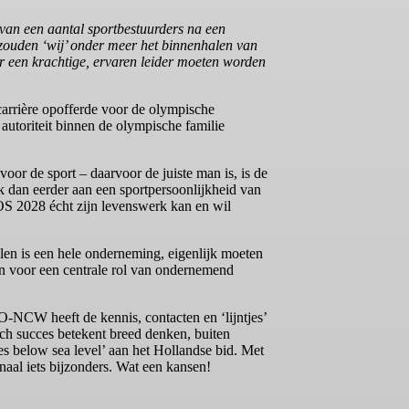
 van een aantal sportbestuurders na een
 zouden ‘wij’ onder meer het binnenhalen van
er een krachtige, ervaren leider moeten worden
carrière opofferde voor de olympische
autoriteit binnen de olympische familie
oor de sport – daarvoor de juiste man is, is de
k dan eerder aan een sportpersoonlijkheid van
e OS 2028 écht zijn levenswerk kan en wil
len is een hele onderneming, eigenlijk moeten
n voor een centrale rol van ondernemend
O-NCW heeft de kennis, contacten en ‘lijntjes’
isch succes betekent breed denken, buiten
s below sea level’ aan het Hollandse bid. Met
naal iets bijzonders. Wat een kansen!