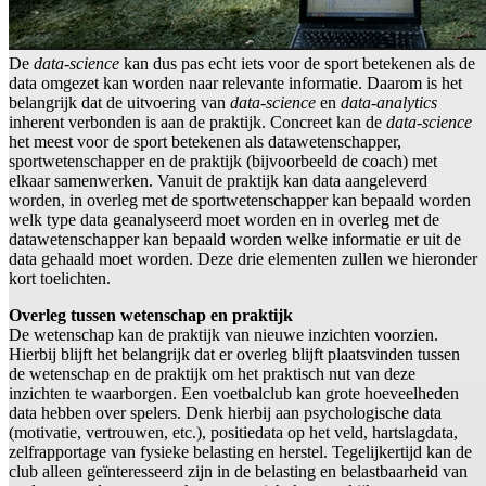
De
data-science
kan dus pas echt iets voor de sport betekenen als de
data omgezet kan worden naar relevante informatie. Daarom is het
belangrijk dat de uitvoering van
data-science
en
data-analytics
inherent verbonden is aan de praktijk. Concreet kan de
data-science
het meest voor de sport betekenen als datawetenschapper,
sportwetenschapper en de praktijk (bijvoorbeeld de coach) met
elkaar samenwerken. Vanuit de praktijk kan data aangeleverd
worden, in overleg met de sportwetenschapper kan bepaald worden
welk type data geanalyseerd moet worden en in overleg met de
datawetenschapper kan bepaald worden welke informatie er uit de
data gehaald moet worden. Deze drie elementen zullen we hieronder
kort toelichten.
Overleg tussen wetenschap en praktijk
De wetenschap kan de praktijk van nieuwe inzichten voorzien.
Hierbij blijft het belangrijk dat er overleg blijft plaatsvinden tussen
de wetenschap en de praktijk om het praktisch nut van deze
inzichten te waarborgen. Een voetbalclub kan grote hoeveelheden
data hebben over spelers. Denk hierbij aan psychologische data
(motivatie, vertrouwen, etc.), positiedata op het veld, hartslagdata,
zelfrapportage van fysieke belasting en herstel. Tegelijkertijd kan de
club alleen geïnteresseerd zijn in de belasting en belastbaarheid van