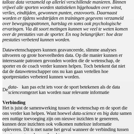
talloze data verzameld op allerlei verschillende manieren. Binnen
vrijwel alle sporten worden statistieken bijgehouden over winst,
verlies, eindtijden, gewonnen punten, enzovoorts. Daarnaast
worden er tijdens wedstrijden en trainingen gegevens verzameld
over bewegingspatronen, hartslag en soms ook psychologische
ervaringen. Via dit soort metingen kunnen we veel te weten komen
over de prestaties van de sporter. En nog belangrijker: hoe deze
prestaties verbeterd kunnen worden.
Datawetenschappers kunnen geavanceerde, slimme analyses
uitvoeren op grote hoeveelheden data. Op die manier kunnen er
interessante patronen gevonden worden die de wetenschap, de
sporter en de coach verder kunnen helpen. Toch betekent dat niet
dat de datawetenschapper ons nu kan gaan vertellen hoe
sportprestaties verbeterd kunnen worden.
data-
kan pas echt iets voor de sport betekenen als de data
De
science
omgezet kan worden naar relevante informatie
Verbinding
Het is juist de samenwerking tussen de wetenschap en de sport die
ons verder kan helpen. Want hoewel
data-science
en
big data
samen
een nuttige toevoeging zijn om nieuwe inzichten te genereren,
kunnen deze inzichten ook volkomen nutteloze informatie
opleveren. Dit is met name het geval wanneer de verbinding tussen