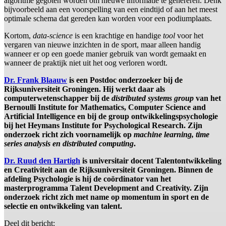
algoritme gegoten worden om nieuwe informatie te genereren. Denk
bijvoorbeeld aan een voorspelling van een eindtijd of aan het meest
optimale schema dat gereden kan worden voor een podiumplaats.
Kortom,
data-science
is een krachtige en handige
tool
voor het
vergaren van nieuwe inzichten in de sport, maar alleen handig
wanneer er op een goede manier gebruik van wordt gemaakt en
wanneer de praktijk niet uit het oog verloren wordt.
Dr. Frank Blaauw
is een Postdoc onderzoeker bij de
Rijksuniversiteit Groningen. Hij werkt daar als
computerwetenschapper bij de
distributed systems group
van het
Bernoulli Institute for Mathematics, Computer Science and
Artificial Intelligence en bij de group ontwikkelingspsychologie
bij het Heymans Institute for Psychological Research. Zijn
onderzoek richt zich voornamelijk op
machine learning, time
series analysis en distributed computing
.
Dr. Ruud den Hartigh
is universitair docent Talentontwikkeling
en Creativiteit aan de Rijksuniversiteit Groningen. Binnen de
afdeling Psychologie is hij de coördinator van het
masterprogramma Talent Development and Creativity. Zijn
onderzoek richt zich met name op momentum in sport en de
selectie en ontwikkeling van talent.
Deel dit bericht: