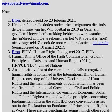
ogvsportadvies@gmail.com
.
Noten:
Bron
, geraadpleegd op 23 februari 2021.
Het betreft hier alle doden onder arbeidsmigranten die sinds
de toewijzing van het WK voetbal in 2010 in Qatar zijn
gevallen. Hoeveel er betrekking hebben op werkzaamheden
die (in)direct zijn toe te rekenen aan het WK voetbal is (nog)
niet vastgesteld. Zie ook de noot van de redactie in
dit bericht
(geraadpleegd op 10 maart 2021).
Bron
. FIFA’s Human Rights Policy, mei 2017, FIFA.
Human Rights Office of the High Commissioner, Guiding
Principles on Buisiness and Human Rights (2011),
HR/PUB/11/04, United Nations.
An authoritative list of the core internationally recognized
human rights is contained in the International Bill of Human
Rights (consisting of the Universal Declaration of Human
Rights and the main instruments through which it has been
codified: the International Covenant on Civil and Political
Rights and the International Covenant on Economic, Social
and Cultural Rights), coupled with the principles concerning
fundamental rights in the eight ILO core conventions as set
out in the Declaration on Fundamental Principles and Rights
at Work. These are the benchmarks against which other social