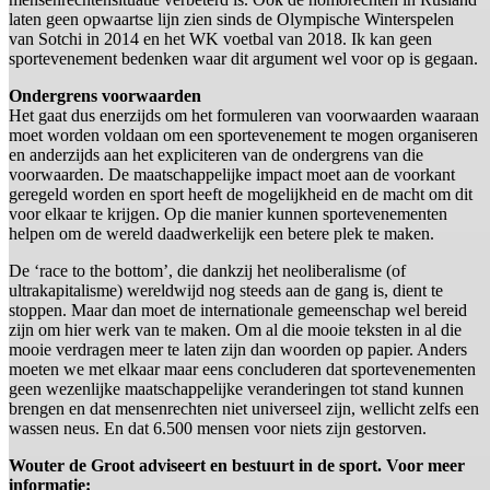
laten geen opwaartse lijn zien sinds de Olympische Winterspelen
van Sotchi in 2014 en het WK voetbal van 2018. Ik kan geen
sportevenement bedenken waar dit argument wel voor op is gegaan.
Ondergrens voorwaarden
Het gaat dus enerzijds om het formuleren van voorwaarden waaraan
moet worden voldaan om een sportevenement te mogen organiseren
en anderzijds aan het expliciteren van de ondergrens van die
voorwaarden. De maatschappelijke impact moet aan de voorkant
geregeld worden en sport heeft de mogelijkheid en de macht om dit
voor elkaar te krijgen. Op die manier kunnen sportevenementen
helpen om de wereld daadwerkelijk een betere plek te maken.
De ‘race to the bottom’, die dankzij het neoliberalisme (of
ultrakapitalisme) wereldwijd nog steeds aan de gang is, dient te
stoppen. Maar dan moet de internationale gemeenschap wel bereid
zijn om hier werk van te maken. Om al die mooie teksten in al die
mooie verdragen meer te laten zijn dan woorden op papier. Anders
moeten we met elkaar maar eens concluderen dat sportevenementen
geen wezenlijke maatschappelijke veranderingen tot stand kunnen
brengen en dat mensenrechten niet universeel zijn, wellicht zelfs een
wassen neus. En dat 6.500 mensen voor niets zijn gestorven.
Wouter de Groot adviseert en bestuurt in de sport. Voor meer
informatie: