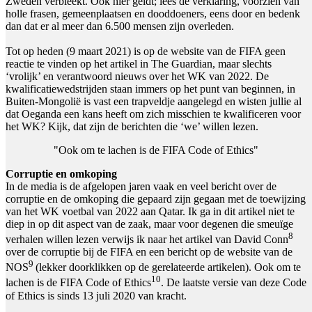
Zweden verbleekt. Ook hier geldt; lees de verklaring, voorzien van
holle frasen, gemeenplaatsen en dooddoeners, eens door en bedenk
dan dat er al meer dan 6.500 mensen zijn overleden.
Tot op heden (9 maart 2021) is op de website van de FIFA geen
reactie te vinden op het artikel in The Guardian, maar slechts
‘vrolijk’ en verantwoord nieuws over het WK van 2022. De
kwalificatiewedstrijden staan immers op het punt van beginnen, in
Buiten-Mongolië is vast een trapveldje aangelegd en wisten jullie al
dat Oeganda een kans heeft om zich misschien te kwalificeren voor
het WK? Kijk, dat zijn de berichten die ‘we’ willen lezen.
"Ook om te lachen is de FIFA Code of Ethics"
Corruptie en omkoping
In de media is de afgelopen jaren vaak en veel bericht over de
corruptie en de omkoping die gepaard zijn gegaan met de toewijzing
van het WK voetbal van 2022 aan Qatar. Ik ga in dit artikel niet te
diep in op dit aspect van de zaak, maar voor degenen die smeuïge
8
verhalen willen lezen verwijs ik naar het artikel van David Conn
over de corruptie bij de FIFA en een bericht op de website van de
9
NOS
(lekker doorklikken op de gerelateerde artikelen). Ook om te
10
lachen is de FIFA Code of Ethics
. De laatste versie van deze Code
of Ethics is sinds 13 juli 2020 van kracht.