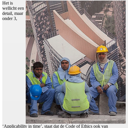
Het is
wellicht een
detail, maar
onder 3,
‘Applicability in time’, staat dat de Code of Ethics ook van