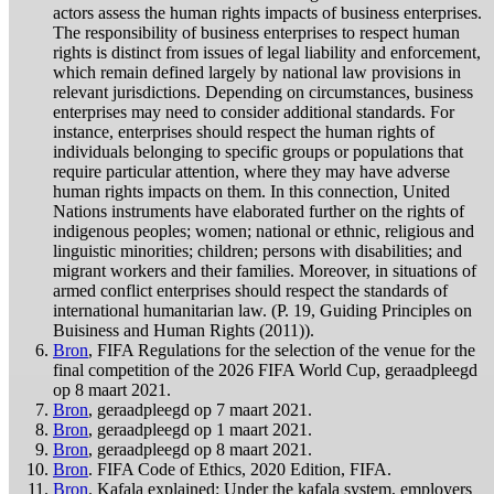
actors assess the human rights impacts of business enterprises.
The responsibility of business enterprises to respect human
rights is distinct from issues of legal liability and enforcement,
which remain defined largely by national law provisions in
relevant jurisdictions. Depending on circumstances, business
enterprises may need to consider additional standards. For
instance, enterprises should respect the human rights of
individuals belonging to specific groups or populations that
require particular attention, where they may have adverse
human rights impacts on them. In this connection, United
Nations instruments have elaborated further on the rights of
indigenous peoples; women; national or ethnic, religious and
linguistic minorities; children; persons with disabilities; and
migrant workers and their families. Moreover, in situations of
armed conflict enterprises should respect the standards of
international humanitarian law. (P. 19, Guiding Principles on
Buisiness and Human Rights (2011)).
Bron
, FIFA Regulations for the selection of the venue for the
final competition of the 2026 FIFA World Cup, geraadpleegd
op 8 maart 2021.
Bron
, geraadpleegd op 7 maart 2021.
Bron
, geraadpleegd op 1 maart 2021.
Bron
, geraadpleegd op 8 maart 2021.
Bron
. FIFA Code of Ethics, 2020 Edition, FIFA.
Bron
. Kafala explained: Under the kafala system, employers