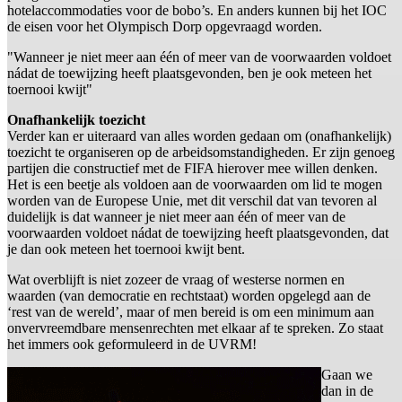
hotelaccommodaties voor de bobo’s. En anders kunnen bij het IOC
de eisen voor het Olympisch Dorp opgevraagd worden.
"Wanneer je niet meer aan één of meer van de voorwaarden voldoet
nádat de toewijzing heeft plaatsgevonden, ben je ook meteen het
toernooi kwijt"
Onafhankelijk toezicht
Verder kan er uiteraard van alles worden gedaan om (onafhankelijk)
toezicht te organiseren op de arbeidsomstandigheden. Er zijn genoeg
partijen die constructief met de FIFA hierover mee willen denken.
Het is een beetje als voldoen aan de voorwaarden om lid te mogen
worden van de Europese Unie, met dit verschil dat van tevoren al
duidelijk is dat wanneer je niet meer aan één of meer van de
voorwaarden voldoet nádat de toewijzing heeft plaatsgevonden, dat
je dan ook meteen het toernooi kwijt bent.
Wat overblijft is niet zozeer de vraag of westerse normen en
waarden (van democratie en rechtstaat) worden opgelegd aan de
‘rest van de wereld’, maar of men bereid is om een minimum aan
onvervreemdbare mensenrechten met elkaar af te spreken. Zo staat
het immers ook geformuleerd in de UVRM!
Gaan we
dan in de