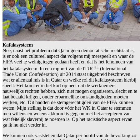
Kafalasysteem
Nee, naast het probleem dat Qatar geen democratische rechtstaat is,
is er ook een cultureel aspect dat volgens mij meespeelt en waar de
FIFA veel te weinig tegen gedaan heeft en dat is het fenomeen van
11
het kafalasysteem. In een rapport van de ITUC
(International
Trade Union Confederation) uit 2014 staat uitgebreid beschreven
wat er allemaal mis is in Qatar en welke rol dit kafalasysteem hierbij
speelt. Het komt er in het kort op neer dat de werknemers
nauwelijks rechten hebben, zich niet mogen organiseren, slecht en te
laat betaald krijgen, onder erbarmelijke omstandigheden moeten
werken, etc. Dit hadden de stemgerechtigden van de FIFA kunnen
weten. Mijn stelling is dat door vóór het WK in Qatar te stemmen
men willens en wetens akkoord is gegaan met het accepteren van
wat feitelijk slavernij te noemen is. Op het racistische aspect ervan
ga ik nu niet verder in.
We kunnen ook vaststellen dat Qatar per hoofd van de bevolking zo