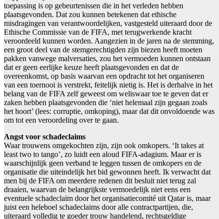
toepassing is op gebeurtenissen die in het verleden hebben
plaatsgevonden. Dat zou kunnen betekenen dat ethische
misdragingen van verantwoordelijken, vastgesteld uiteraard door de
Ethische Commissie van de FIFA, met terugwerkende kracht
veroordeeld kunnen worden. Aangezien in de jaren na de stemming,
een groot deel van de stemgerechtigden zijn biezen heeft moeten
pakken vanwege malversaties, zou het vermoeden kunnen ontstaan
dat er geen eerlijke keuze heeft plaatsgevonden en dat de
overeenkomst, op basis waarvan een opdracht tot het organiseren
van een toernooi is verstrekt, feitelijk nietig is. Het is derhalve in het
belang van de FIFA zelf geweest om weliswaar toe te geven dat er
zaken hebben plaatsgevonden die ‘niet helemaal zijn gegaan zoals
het hoort’ (lees: corruptie, omkoping), maar dat dit onvoldoende was
om tot een veroordeling over te gaan.
Angst voor schadeclaims
Waar trouwens omgekochten zijn, zijn ook omkopers. ‘It takes at
least two to tango’, zo luidt een aloud FIFA-adagium. Maar er is
waarschijnlijk geen verband te leggen tussen de omkopers en de
organisatie die uiteindelijk het bid gewonnen heeft. Ik verwacht dat
men bij de FIFA om meerdere redenen dit besluit niet terug zal
draaien, waarvan de belangrijkste vermoedelijk niet eens een
eventuele schadeclaim door het organisatiecomité uit Qatar is, maar
juist een heleboel schadeclaims door alle contractpartijen, die,
uiteraard volledig te goeder trouw handelend, rechtsgeldige