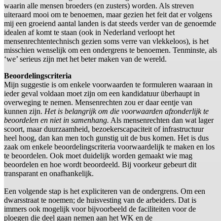
waarin alle mensen broeders (en zusters) worden. Als streven
uiteraard mooi om te benoemen, maar gezien het feit dat er volgens
mij een groeiend aantal landen is dat steeds verder van de genoemde
idealen af komt te staan (ook in Nederland verloopt het
mensenrechtentechnisch gezien soms verre van vlekkeloos), is het
misschien wenselijk om een ondergrens te benoemen. Tenminste, als
‘we’ serieus zijn met het beter maken van de wereld.
Beoordelingscriteria
Mijn suggestie is om enkele voorwaarden te formuleren waaraan in
ieder geval voldaan moet zijn om een kandidatuur überhaupt in
overweging te nemen. Mensenrechten zou er daar eentje van
kunnen zijn.
Het is belangrijk om die voorwaarden afzonderlijk te
beoordelen en niet in samenhang.
Als mensenrechten dan wat lager
scoort, maar duurzaamheid, bezoekerscapaciteit of infrastructuur
heel hoog, dan kan men toch gunstig uit de bus komen. Het is dus
zaak om enkele beoordelingscriteria voorwaardelijk te maken en los
te beoordelen. Ook moet duidelijk worden gemaakt wie mag
beoordelen en hoe wordt beoordeeld. Bij voorkeur gebeurt dit
transparant en onafhankelijk.
Een volgende stap is het expliciteren van de ondergrens. Om een
dwarsstraat te noemen; de huisvesting van de arbeiders. Dat is
immers ook mogelijk voor bijvoorbeeld de faciliteiten voor de
ploegen die deel gaan nemen aan het WK en de