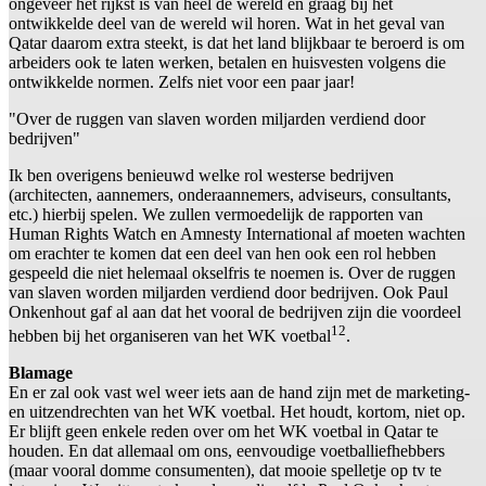
ongeveer het rijkst is van heel de wereld en graag bij het
ontwikkelde deel van de wereld wil horen. Wat in het geval van
Qatar daarom extra steekt, is dat het land blijkbaar te beroerd is om
arbeiders ook te laten werken, betalen en huisvesten volgens die
ontwikkelde normen. Zelfs niet voor een paar jaar!
"Over de ruggen van slaven worden miljarden verdiend door
bedrijven"
Ik ben overigens benieuwd welke rol westerse bedrijven
(architecten, aannemers, onderaannemers, adviseurs, consultants,
etc.) hierbij spelen. We zullen vermoedelijk de rapporten van
Human Rights Watch en Amnesty International af moeten wachten
om erachter te komen dat een deel van hen ook een rol hebben
gespeeld die niet helemaal okselfris te noemen is. Over de ruggen
van slaven worden miljarden verdiend door bedrijven. Ook Paul
Onkenhout gaf al aan dat het vooral de bedrijven zijn die voordeel
12
hebben bij het organiseren van het WK voetbal
.
Blamage
En er zal ook vast wel weer iets aan de hand zijn met de marketing-
en uitzendrechten van het WK voetbal. Het houdt, kortom, niet op.
Er blijft geen enkele reden over om het WK voetbal in Qatar te
houden. En dat allemaal om ons, eenvoudige voetballiefhebbers
(maar vooral domme consumenten), dat mooie spelletje op tv te