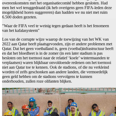
overeenkomsten met het organisatiecomité hebben gesloten. Had
men het wel teruggedraaid (ik heb overigens geen FIFA-leden deze
mogelijkheid horen suggereren) dan hadden we nu niet met ruim
6.500 doden gezeten.
"Waar de FIFA veel te weinig tegen gedaan heeft is het fenomeen
van het kafalasysteem"
Los van de corrupte wijze waarop de toewijzing van het WK van
2022 aan Qatar heeft plaatsgevonden, zijn er andere problemen met
Qatar. Dat het geen voetballand is, geen (voetbal)infrastructuur heeft
en dat het bloedheet is in de zomer (in een later stadium is pas
besloten om het toernooi naar de relatief ‘koele’ wintermaanden te
verplaatsen) waren blijkbaar onvoldoende redenen om het toernooi
niet aan Qatar toe te kennen. Ook de stadions, of die nu verkleind
worden of zelfs geschonken aan andere landen, die vermoedelijk
geen geld hebben om de stadions vervolgens te kunnen
onderhouden, zullen roze olifanten blijken.