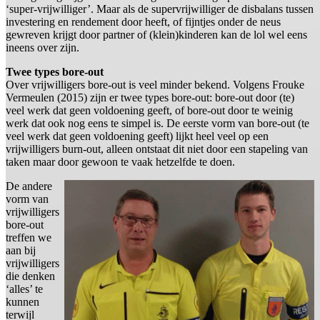
‘super-vrijwilliger’. Maar als de supervrijwilliger de disbalans tussen
investering en rendement door heeft, of fijntjes onder de neus
gewreven krijgt door partner of (klein)kinderen kan de lol wel eens
ineens over zijn.
Twee types bore-out
Over vrijwilligers bore-out is veel minder bekend. Volgens Frouke
Vermeulen (2015) zijn er twee types bore-out: bore-out door (te)
veel werk dat geen voldoening geeft, of bore-out door te weinig
werk dat ook nog eens te simpel is. De eerste vorm van bore-out (te
veel werk dat geen voldoening geeft) lijkt heel veel op een
vrijwilligers burn-out, alleen ontstaat dit niet door een stapeling van
taken maar door gewoon te vaak hetzelfde te doen.
De andere
vorm van
vrijwilligers
bore-out
treffen we
aan bij
vrijwilligers
die denken
‘alles’ te
kunnen
terwijl