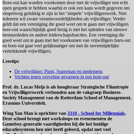
Bore-out kan worden voorkomen door met de vrijwilliger een echt
open gesprek te hebben waarbij er ook een kans wordt gegeven om
simpelweg gelukkig te zijn in het ‘simpele’ vrijwilligerswerk. Niet
iedereen wil zware verantwoordelijkheden als vrijwilliger. Verder
geldt dat een vereniging die goed weet om te gaan met vrijwilligers
bore-out waarschijnlijk goed bezig is met het opleiden van nieuwe
bestuursleden en andere leiderschapsfuncties. Een vereniging die
goed weet om te gaan met het voorkomen van vrijwilligers burn-out
en bore-out gaat veel gelijkmatiger om met de onvermijdelijke
vertrekkende vrijwilligers.
Leestips
De vrijwilliger: Pippi, Superman en medemens
Vechten tegen verveling gevangen in een bore-out
Prof. dr. Lucas Meijs is als hoogleraar Strategische Filantropie
en Vrijwilligerswerk verbonden aan de vakgroep Business-
Society Management van de Rotterdam School of Management,
Erasmus Universiteit.
Wing Yan Man is oprichter van
3310 - School for Millennials
.
Deze school brengt met workshops en evenementen de
Gameboy-generatie vaardigheden bij die het huidige
educatiesysteem hen niet heeft geleerd, opdat met veel