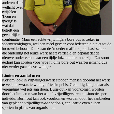
anderen daar
wellicht over
twijfelen.
'Dom en
ijverig' is
wat dat
betreft een
gevaarlijke
combinatie. Maar een echte vrijwilligers bore-out is, zeker in
sportverenigingen, wel een reëel gevaar voor iedereen die niet tot de
incrowd behoort. Denk aan de ‘moeder maffia’ op de basisschool
die onderling het leuke werk heeft verdeeld en bepaalt dat de
nieuwe ouder eerst maar een tijdje luizenouder moet zijn. Dat soort
gedrag kan zorgen voor vroegtijdige bore-out waarbij iemand dus
niet verder gaat als vrijwilliger.
Limiteren aantal uren
Kortom, ook in vrijwilligerswerk stoppen mensen doordat het werk
te veel, te zwaar, te weinig of te simpel is. Gelukkig kan je daar als
vereniging wel iets aan doen. Burn-out kan voorkomen worden
door het limiteren van het aantal vrijwilligersuren en -functies per
individu. Burn-out kan ook voorkomen worden door het aanbieden
van geplande vrijwilligers-
sabbaticals
, een jaartje even alleen
sporten in plaats van organiseren.