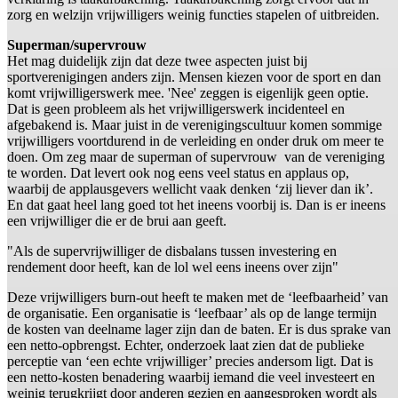
zorg en welzijn vrijwilligers weinig functies stapelen of uitbreiden.
Superman/supervrouw
Het mag duidelijk zijn dat deze twee aspecten juist bij
sportverenigingen anders zijn. Mensen kiezen voor de sport en dan
komt vrijwilligerswerk mee. 'Nee' zeggen is eigenlijk geen optie.
Dat is geen probleem als het vrijwilligerswerk incidenteel en
afgebakend is. Maar juist in de verenigingscultuur komen sommige
vrijwilligers voortdurend in de verleiding en onder druk om meer te
doen. Om zeg maar de superman of supervrouw van de vereniging
te worden. Dat levert ook nog eens veel status en applaus op,
waarbij de applausgevers wellicht vaak denken ‘zij liever dan ik’.
En dat gaat heel lang goed tot het ineens voorbij is. Dan is er ineens
een vrijwilliger die er de brui aan geeft.
"Als de supervrijwilliger de disbalans tussen investering en
rendement door heeft, kan de lol wel eens ineens over zijn"
Deze vrijwilligers burn-out heeft te maken met de ‘leefbaarheid’ van
de organisatie. Een organisatie is ‘leefbaar’ als op de lange termijn
de kosten van deelname lager zijn dan de baten. Er is dus sprake van
een netto-opbrengst. Echter, onderzoek laat zien dat de publieke
perceptie van ‘een echte vrijwilliger’ precies andersom ligt. Dat is
een netto-kosten benadering waarbij iemand die veel investeert en
weinig terugkrijgt door anderen gezien en aangesproken wordt als