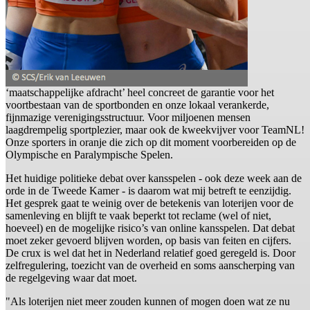
‘maatschappelijke afdracht’ heel concreet de garantie voor het
voortbestaan van de sportbonden en onze lokaal verankerde,
fijnmazige verenigingsstructuur. Voor miljoenen mensen
laagdrempelig sportplezier, maar ook de kweekvijver voor TeamNL!
Onze sporters in oranje die zich op dit moment voorbereiden op de
Olympische en Paralympische Spelen.
Het huidige politieke debat over kansspelen - ook deze week aan de
orde in de Tweede Kamer - is daarom wat mij betreft te eenzijdig.
Het gesprek gaat te weinig over de betekenis van loterijen voor de
samenleving en blijft te vaak beperkt tot reclame (wel of niet,
hoeveel) en de mogelijke risico’s van online kansspelen. Dat debat
moet zeker gevoerd blijven worden, op basis van feiten en cijfers.
De crux is wel dat het in Nederland relatief goed geregeld is. Door
zelfregulering, toezicht van de overheid en soms aanscherping van
de regelgeving waar dat moet.
"Als loterijen niet meer zouden kunnen of mogen doen wat ze nu