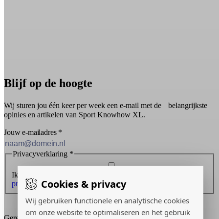
Blijf op de hoogte
Wij sturen jou één keer per week een e-mail met de belangrijkste
opinies en artikelen van Sport Knowhow XL.
Jouw e-mailadres
*
Privacyverklaring
*
Ik ontvang graag de nieuwsbrief en ga akkoord met de
Cookies & privacy
privacyverklaring
.
Wij gebruiken functionele en analytische cookies
Inschrijven
om onze website te optimaliseren en het gebruik
Gerealiseerd door: