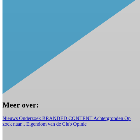
Meer over:
Nieuws
Onderzoek
BRANDED CONTENT
Achtergronden
Op
zoek naar...
Eigendom van de Club
Opinie