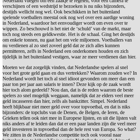
Nederland vliegen om een zaakje te regelen, voor een camera te
verschijnen of een wedstrijd te bezoeken is nu niks bijzonders,
destijds wellicht nog wel. Ook beschikken in het buitenland
spelende voetballers meestal ook nog wel over een aardige woning
in Nederland, waardoor het eenvoudiger wordt om even over te
wippen. Zo beschouwd is het niet de ‘schuld’ van de markt, maar
toch nog steeds een geldkwestie. Het is de schaal. Ging het destijds
om enkele tonnen, nu gaat het om vele miljoenen. Voetballers van
nu verdienen al zo snel zoveel geld dat ze zich alles kunnen
permitteren, zelfs in Nederland een onderkomen houden en zich
tijdelijk in het buitenland vestigen, waar ze meer verdienen dan hier.
Moeten we dat zorgelijk vinden, dat Nederlandse spelers al snel
voor het grote geld gaan en dus vertrekken? Waarom zouden we? In
Nederland wordt het toch al snel idioot gevonden om meer dan een
paar ton per jaar aan salaris te innen? Deze kijk op de zaak wordt
hier toch alom gedeeld? Nou dan, dat is de reden waarom de beste
spelers zo snel mogelijk weggaan, namelijk dat ze elders veel meer
geld incasseren dan hier, zelfs als bankzitter. Simpel. Nederland
heeft blijkbaar niet meer geld over voor topvoetbal, en dat is niks
bijzonders: de topclubs van de Denen, de Belgen, de Ieren, de
Grieken tellen ook niet mee in Europese lijsten, en uit die lijsten valt
niks anders af te leiden dan dat er een paar landen zijn die veel meer
geld investeren in topvoetbal dan de hele rest van Europa. So what?
We zitten in de Nederlandse competitie toch ook vooral naar