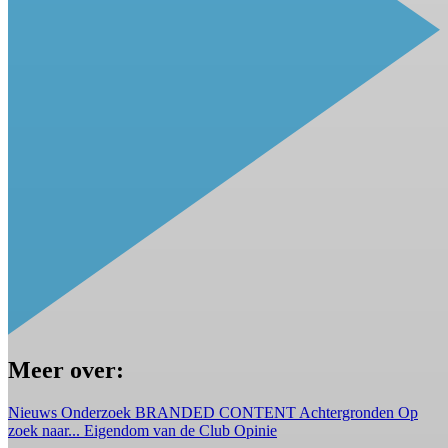
Meer over:
Nieuws
Onderzoek
BRANDED CONTENT
Achtergronden
Op
zoek naar...
Eigendom van de Club
Opinie