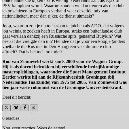
buitenlanders te kijken? Er is weinig Nederlands aan, als Ajax of
PSV kampioen wordt. Waarom zouden we dan treuren als die clubs
tekortschieten in Europees verband waar dezelfde mix van
nationaliteiten, maar dan rijker, de dienst uitmaakt?
Joop, waarom zou je nu toch staan te juichen als ADO, dat volgens
jou weinig te zoeken heeft in Europa, straks een buitenlandse club
gaat verslaan dankzij een Russische spits, genaamd Bulykin? Wat
bestaat die vreugde dan uit? Het idee dat je voor een koopje (anders
voetbalde die Rus niet in Den Haag) een veel duurdere club
aftroeft? Dat is het toch ook niet?
Ron van Zonneveld werkt sinds 2000 voor de Wagner Group.
Hij is als docent betrokken bij verschillende bedrijfskundige
masteropleidingen, waaronder die Sport Management Instituut.
Eerder werkte hij aan de Rijksuniversiteit Groningen (bij
Nederlandse Taalkunde) van 1975 tot 2005. Van Zonneveld was
tien jaar vaste columnist van de Groningse Universiteitskrant.
Deel dit bericht:
0 reacties
Nog geen reacties. Wees de eerste!