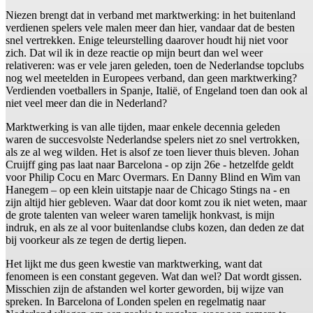
Niezen brengt dat in verband met marktwerking: in het buitenland
verdienen spelers vele malen meer dan hier, vandaar dat de besten
snel vertrekken. Enige teleurstelling daarover houdt hij niet voor
zich. Dat wil ik in deze reactie op mijn beurt dan wel weer
relativeren: was er vele jaren geleden, toen de Nederlandse topclubs
nog wel meetelden in Europees verband, dan geen marktwerking?
Verdienden voetballers in Spanje, Italië, of Engeland toen dan ook al
niet veel meer dan die in Nederland?
Marktwerking is van alle tijden, maar enkele decennia geleden
waren de succesvolste Nederlandse spelers niet zo snel vertrokken,
als ze al weg wilden. Het is alsof ze toen liever thuis bleven. Johan
Cruijff ging pas laat naar Barcelona - op zijn 26e - hetzelfde geldt
voor Philip Cocu en Marc Overmars. En Danny Blind en Wim van
Hanegem – op een klein uitstapje naar de Chicago Stings na - en
zijn altijd hier gebleven. Waar dat door komt zou ik niet weten, maar
de grote talenten van weleer waren tamelijk honkvast, is mijn
indruk, en als ze al voor buitenlandse clubs kozen, dan deden ze dat
bij voorkeur als ze tegen de dertig liepen.
Het lijkt me dus geen kwestie van marktwerking, want dat
fenomeen is een constant gegeven. Wat dan wel? Dat wordt gissen.
Misschien zijn de afstanden wel korter geworden, bij wijze van
spreken. In Barcelona of Londen spelen en regelmatig naar