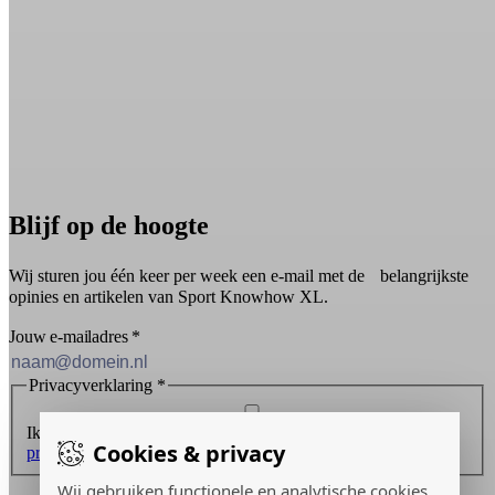
Blijf op de hoogte
Wij sturen jou één keer per week een e-mail met de belangrijkste
opinies en artikelen van Sport Knowhow XL.
Jouw e-mailadres
*
Privacyverklaring
*
Ik ontvang graag de nieuwsbrief en ga akkoord met de
Cookies & privacy
privacyverklaring
.
Wij gebruiken functionele en analytische cookies
Inschrijven