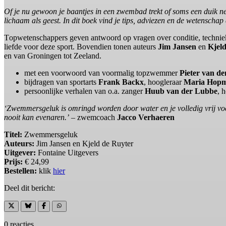
Of je nu gewoon je baantjes in een zwembad trekt of soms een duik ne
lichaam als geest. In dit boek vind je tips, adviezen en de wetenschap a
T
opwetenschappers geven antwoord op vragen over conditie, technie
liefde voor deze sport. Bovendien tonen auteurs
Jim Jansen
en
Kjel
en van Groningen tot Zeeland.
met een voorwoord van voormalig topzwemmer
Pieter van d
bijdragen van sportarts
Frank Backx
, hoogleraar
Maria Hop
persoonlijke verhalen van o.a. zanger
Huub van der Lubbe
, 
‘Zwemmersgeluk is omringd worden door water en je volledig vrij voele
nooit kan evenaren.’
– zwemcoach
Jacco Verhaeren
Titel:
Zwemmersgeluk
Auteurs:
Jim Jansen en Kjeld de Ruyter
Uitgever:
Fontaine Uitgevers
Prijs:
€ 24,99
Bestellen:
klik
hier
Deel dit bericht:
0 reacties