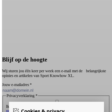
Blijf op de hoogte
Wij sturen jou één keer per week een e-mail met de belangrijkste
opinies en artikelen van Sport Knowhow XL.
Jouw e-mailadres
*
Privacyverklaring
*
Ik ontvang graag de nieuwsbrief en ga akkoord met de
Cookies & privacy
privacyverklaring
.