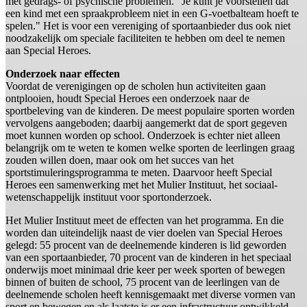
met gedrags- of psychische problemen. "Je kunt je voorstellen dat
een kind met een spraakprobleem niet in een G-voetbalteam hoeft te
spelen." Het is voor een vereniging of sportaanbieder dus ook niet
noodzakelijk om speciale faciliteiten te hebben om deel te nemen
aan Special Heroes.
Onderzoek naar effecten
Voordat de verenigingen op de scholen hun activiteiten gaan
ontplooien, houdt Special Heroes een onderzoek naar de
sportbeleving van de kinderen. De meest populaire sporten worden
vervolgens aangeboden; daarbij aangemerkt dat de sport gegeven
moet kunnen worden op school. Onderzoek is echter niet alleen
belangrijk om te weten te komen welke sporten de leerlingen graag
zouden willen doen, maar ook om het succes van het
sportstimuleringsprogramma te meten. Daarvoor heeft Special
Heroes een samenwerking met het Mulier Instituut, het sociaal-
wetenschappelijk instituut voor sportonderzoek.
Het Mulier Instituut meet de effecten van het programma. En die
worden dan uiteindelijk naast de vier doelen van Special Heroes
gelegd: 55 procent van de deelnemende kinderen is lid geworden
van een sportaanbieder, 70 procent van de kinderen in het speciaal
onderwijs moet minimaal drie keer per week sporten of bewegen
binnen of buiten de school, 75 procent van de leerlingen van de
deelnemende scholen heeft kennisgemaakt met diverse vormen van
sport en bewegen en als laatste is er een infrastructuur ontwikkeld