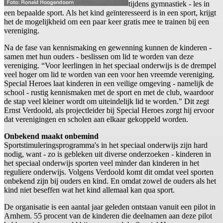
tijdens gymnastiek - les in
een bepaalde sport. Als het kind geïnteresseerd is in een sport, krijgt
het de mogelijkheid om een paar keer gratis mee te trainen bij een
vereniging.
Na de fase van kennismaking en gewenning kunnen de kinderen -
samen met hun ouders - beslissen om lid te worden van deze
vereniging. “Voor leerlingen in het speciaal onderwijs is de drempel
veel hoger om lid te worden van een voor hen vreemde vereniging.
Special Heroes laat kinderen in een veilige omgeving - namelijk de
school - rustig kennismaken met de sport en met de club, waardoor
de stap veel kleiner wordt om uiteindelijk lid te worden." Dit zegt
Ernst Verdoold, als projectleider bij Special Heroes zorgt hij ervoor
dat verenigingen en scholen aan elkaar gekoppeld worden.
Onbekend maakt onbemind
Sportstimuleringsprogramma's in het speciaal onderwijs zijn hard
nodig, want - zo is gebleken uit diverse onderzoeken - kinderen in
het speciaal onderwijs sporten veel minder dan kinderen in het
reguliere onderwijs. Volgens Verdoold komt dit omdat veel sporten
onbekend zijn bij ouders en kind. En omdat zowel de ouders als het
kind niet beseffen wat het kind allemaal kan qua sport.
De organisatie is een aantal jaar geleden ontstaan vanuit een pilot in
Arnhem. 55 procent van de kinderen die deelnamen aan deze pilot