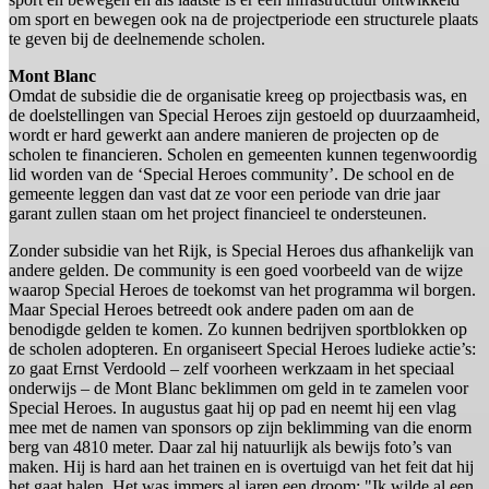
om sport en bewegen ook na de projectperiode een structurele plaats
te geven bij de deelnemende scholen.
Mont Blanc
Omdat de subsidie die de organisatie kreeg op projectbasis was, en
de doelstellingen van Special Heroes zijn gestoeld op duurzaamheid,
wordt er hard gewerkt aan andere manieren de projecten op de
scholen te financieren. Scholen en gemeenten kunnen tegenwoordig
lid worden van de ‘Special Heroes community’. De school en de
gemeente leggen dan vast dat ze voor een periode van drie jaar
garant zullen staan om het project financieel te ondersteunen.
Zonder subsidie van het Rijk, is Special Heroes dus afhankelijk van
andere gelden. De community is een goed voorbeeld van de wijze
waarop Special Heroes de toekomst van het programma wil borgen.
Maar Special Heroes betreedt ook andere paden om aan de
benodigde gelden te komen. Zo kunnen bedrijven sportblokken op
de scholen adopteren. En organiseert Special Heroes ludieke actie’s:
zo gaat Ernst Verdoold – zelf voorheen werkzaam in het speciaal
onderwijs – de Mont Blanc beklimmen om geld in te zamelen voor
Special Heroes. In augustus gaat hij op pad en neemt hij een vlag
mee met de namen van sponsors op zijn beklimming van die enorm
berg van 4810 meter. Daar zal hij natuurlijk als bewijs foto’s van
maken. Hij is hard aan het trainen en is overtuigd van het feit dat hij
het gaat halen. Het was immers al jaren een droom: "Ik wilde al een