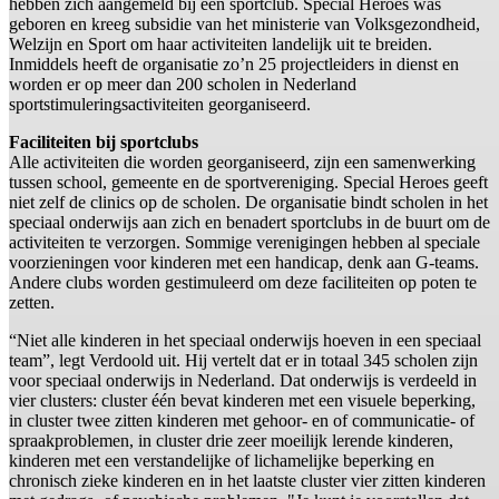
hebben zich aangemeld bij een sportclub. Special Heroes was
geboren en kreeg subsidie van het ministerie van Volksgezondheid,
Welzijn en Sport om haar activiteiten landelijk uit te breiden.
Inmiddels heeft de organisatie zo’n 25 projectleiders in dienst en
worden er op meer dan 200 scholen in Nederland
sportstimuleringsactiviteiten georganiseerd.
Faciliteiten bij sportclubs
Alle activiteiten die worden georganiseerd, zijn een samenwerking
tussen school, gemeente en de sportvereniging. Special Heroes geeft
niet zelf de clinics op de scholen. De organisatie bindt scholen in het
speciaal onderwijs aan zich en benadert sportclubs in de buurt om de
activiteiten te verzorgen. Sommige verenigingen hebben al speciale
voorzieningen voor kinderen met een handicap, denk aan G-teams.
Andere clubs worden gestimuleerd om deze faciliteiten op poten te
zetten.
“Niet alle kinderen in het speciaal onderwijs hoeven in een speciaal
team”, legt Verdoold uit. Hij vertelt dat er in totaal 345 scholen zijn
voor speciaal onderwijs in Nederland. Dat onderwijs is verdeeld in
vier clusters: cluster één bevat kinderen met een visuele beperking,
in cluster twee zitten kinderen met gehoor- en of communicatie- of
spraakproblemen, in cluster drie zeer moeilijk lerende kinderen,
kinderen met een verstandelijke of lichamelijke beperking en
chronisch zieke kinderen en in het laatste cluster vier zitten kinderen