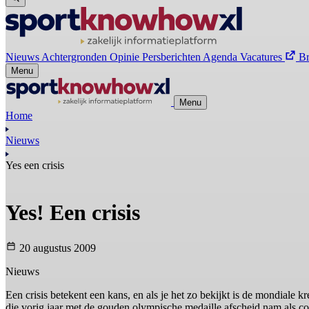
Nieuws
Achtergronden
Opinie
Persberichten
Agenda
Vacatures
B
Menu
Menu
Home
Nieuws
Yes een crisis
Yes! Een crisis
20 augustus 2009
Nieuws
Een crisis betekent een kans, en als je het zo bekijkt is de mondiale k
die vorig jaar met de gouden olympische medaille afscheid nam als c