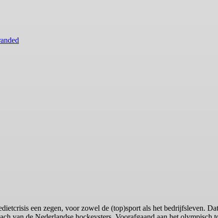
randed
redietcrisis een zegen, voor zowel de (top)sport als het bedrijfsleven. D
oach van de Nederlandse hockeysters. Voorafgaand aan het olympisch t