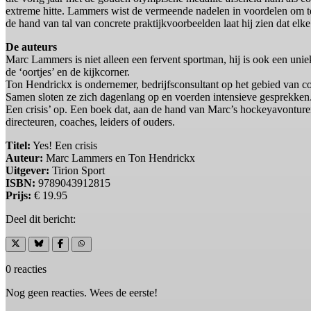
extreme hitte. Lammers wist de vermeende nadelen in voordelen om te 
de hand van tal van concrete praktijkvoorbeelden laat hij zien dat elke
De auteurs
Marc Lammers is niet alleen een fervent sportman, hij is ook een uniek
de ‘oortjes’ en de kijkcorner.
Ton Hendrickx is ondernemer, bedrijfsconsultant op het gebied van co
Samen sloten ze zich dagenlang op en voerden intensieve gesprekken. 
Een crisis’ op. Een boek dat, aan de hand van Marc’s hockeyavonturen,
directeuren, coaches, leiders of ouders.
Titel:
Yes! Een crisis
Auteur:
Marc Lammers en Ton Hendrickx
Uitgever:
Tirion Sport
ISBN:
9789043912815
Prijs:
€ 19.95
Deel dit bericht:
0 reacties
Nog geen reacties. Wees de eerste!