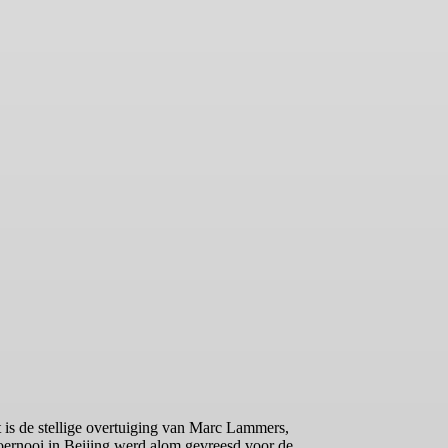
at is de stellige overtuiging van Marc Lammers,
oernooi in Beijing werd alom gevreesd voor de