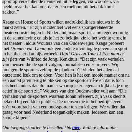
sport op verschillende manieren uit te leggen, via woorden, via
beeld, maar het kan ook dat er een roeiboot uit het dak komt
zakken.”
Xsaga en House of Sports willen nadrukkelijk iets nieuws in de
markt zetten. “Er zijn incidenteel wel eens sportgerelateerde
theatervoorstellingen in Nederland, maar sport is alomtegenwoordig
in de samenleving en als je het zo bekijkt, zie je het weinig terug in
het theater”, aldus Wouters van den Oudenweijer. Xsaga probeert
met
Dromen van Goud
ook een andere invulling te geven aan sport
in het theater dan bijvoorbeeld
Hard Gras on Tour
of
Een man en
zijn fiets
van Wilfried de Jong. Kenkhuis: “Dat zijn vaak verhalen
van mensen die de sport volgen, journalisten en schrijvers. Wij
brengen de sporters zelf op de planken. Zij vinden het allemaal
ontzettend leuk om te doen. Voor hen is het een mooie manier om na
een aantal jaren terug te blikken op die sportcarrière en dat is toch
iets heel anders dan de manier waarop je er tegenaan kijkt als je nog
actief in de sport zit.” Wouters van den Oudenweijer vult aan: “Die
verhalen van de sporters waaraan Johan refereert, zijn vaak slechts
bekend bij een klein publiek. De mensen die in het bedrijfsleven
zo’n voordracht van een oud-sporter te zien krijgen. We willen dat
graag voor heel Nederland toegankelijk maken. Iedereen kan een
kaartje kopen.”
Om toegangskaarten te bestellen klik
hier
. Verdere informatie: