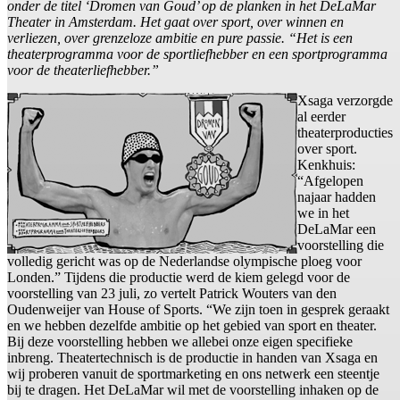
onder de titel ‘Dromen van Goud’ op de planken in het DeLaMar
Theater in Amsterdam. Het gaat over sport, over winnen en
verliezen, over grenzeloze ambitie en pure passie. “Het is een
theaterprogramma voor de sportliefhebber en een sportprogramma
voor de theaterliefhebber.”
Xsaga verzorgde
al eerder
theaterproducties
over sport.
Kenkhuis:
“Afgelopen
najaar hadden
we in het
DeLaMar een
voorstelling die
volledig gericht was op de Nederlandse olympische ploeg voor
Londen.” Tijdens die productie werd de kiem gelegd voor de
voorstelling van 23 juli, zo vertelt Patrick Wouters van den
Oudenweijer van House of Sports. “We zijn toen in gesprek geraakt
en we hebben dezelfde ambitie op het gebied van sport en theater.
Bij deze voorstelling hebben we allebei onze eigen specifieke
inbreng. Theatertechnisch is de productie in handen van Xsaga en
wij proberen vanuit de sportmarketing en ons netwerk een steentje
bij te dragen. Het DeLaMar wil met de voorstelling inhaken op de