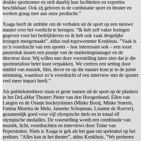
drukke sportzomer en stelt daarbij hun faciliteiten en expertise
beschikbaar. Ook zij geloven in de combinatie sport en theater en
werken graag mee aan onze productie.”
Xsaga heeft de ambitie om de verhalen uit de sport op een nieuwe
manier over het voetlicht te brengen. “Ik heb zelf vaker lezingen
gegeven voor het bedrijfsleven en ik heb ook vaak dergelijke
lezingen meegemaakt”, aldus oud-topzwemmer Kenkhuis. ”Vaak is
zo’n voordracht van een sporter – hoe interessant ook – een soort
pauzestuk tussen een praatje van de marketingmanager en de
directeur door. Wij willen met deze voorstelling laten zien dat je die
sportmetafoor beter kunt verpakken. We creëren een setting door
middel van muziek, film, decor en op die manier kom je in de juiste
stemming, waardoor zo’n voordracht of een interview met de sporter
veel meer impact heeft.”
Als publiekstrekkers staan er grote namen uit de sport op de planken
in het DeLaMar Theater: Pieter van den Hoogenband, Ellen van
Langen en de Oranje hockeydames (Minke Booij, Minke Smeets,
Fatima Moreira de Melo, Janneke Schopman, Lisanne de Roever),
gezamenlijk goed voor vijf olympische titels en in totaal elf
olympische medailles. De voorstelling wordt een combinatie van
muziek, licht, voordrachten en interviews door Toine van
Peperstraten. Niets is Xsaga te gek als het gaat om spektakel op het
podium. “Alles kan in het theater”, aldus Kenkhuis. “We proberen