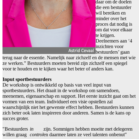
daar om de doelen
die een bestuurder
wil bereiken en
minder over het
proces dat nodig is
om dat voor elkaar
te krijgen.
Deelnemers aan ‘4
inzichten voor
bestuurders’ gaan
terug naar de essentie. Namelijk naar zichzelf en de mensen met wie
ze werken.” Bestuurders moeten bereid zijn zichzelf een spiegel
voor te houden en te kijken waar het beter of anders kan.
Input sportbestuurders
De workshop is ontwikkeld op basis van veel input van
sportbestuurders. Het draait in de workshop om samendoen,
meenemen, eigenaarschap en support. Het eerste inzicht gaat om het
vormen van een team. Individueel een visie opstellen zal
waarschijnlijk niet het gewenste effect hebben. Bestuurders kunnen
zich beter ook laten inspireren door anderen. Samen is de kans op
succes groter.
"Bestuurders
in
zijn. Sommigen hebben moeite met delegeren
willen graag
control
en daarmee laten ze veel talenten onbenut"