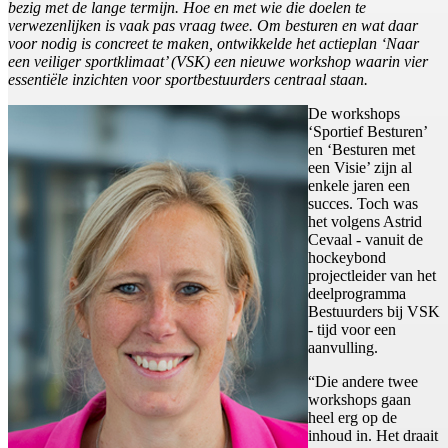
bezig met de lange termijn. Hoe en met wie die doelen te
verwezenlijken is vaak pas vraag twee. Om besturen en wat daar
voor nodig is concreet te maken, ontwikkelde het actieplan ‘Naar
een veiliger sportklimaat’ (VSK) een nieuwe workshop waarin vier
essentiële inzichten voor sportbestuurders centraal staan.
De workshops
‘Sportief Besturen’
en ‘Besturen met
een Visie’ zijn al
enkele jaren een
succes. Toch was
het volgens Astrid
Cevaal - vanuit de
hockeybond
projectleider van het
deelprogramma
Bestuurders bij VSK
- tijd voor een
aanvulling.
“Die andere twee
workshops gaan
heel erg op de
inhoud in. Het draait