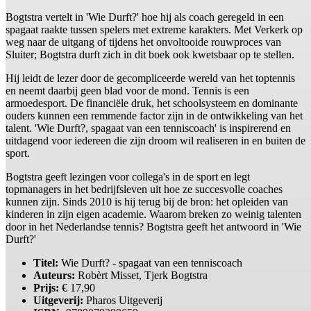
Bogtstra vertelt in 'Wie Durft?' hoe hij als coach geregeld in een
spagaat raakte tussen spelers met extreme karakters. Met Verkerk op
weg naar de uitgang of tijdens het onvoltooide rouwproces van
Sluiter; Bogtstra durft zich in dit boek ook kwetsbaar op te stellen.
Hij leidt de lezer door de gecompliceerde wereld van het toptennis
en neemt daarbij geen blad voor de mond. Tennis is een
armoedesport. De financiële druk, het schoolsysteem en dominante
ouders kunnen een remmende factor zijn in de ontwikkeling van het
talent. 'Wie Durft?, spagaat van een tenniscoach' is inspirerend en
uitdagend voor iedereen die zijn droom wil realiseren in en buiten de
sport.
Bogtstra geeft lezingen voor collega's in de sport en legt
topmanagers in het bedrijfsleven uit hoe ze succesvolle coaches
kunnen zijn. Sinds 2010 is hij terug bij de bron: het opleiden van
kinderen in zijn eigen academie. Waarom breken zo weinig talenten
door in het Nederlandse tennis? Bogtstra geeft het antwoord in 'Wie
Durft?'
Titel:
Wie Durft? - spagaat van een tenniscoach
Auteurs:
Robèrt Misset, Tjerk Bogtstra
Prijs:
€ 17,90
Uitgeverij:
Pharos Uitgeverij