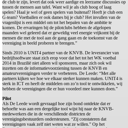
de club te zijn, levert dat ook weer aardige en leerzame discussies op
tussen de mensen aan tafel. Want wil je als club hoog of laag
spelen? Haal je wel of geen spelers van buitenaf? Heeft je club een
G-team? Voetballen er ook dames bij je club? Het invullen van de
vragenlijst is een middel om tot het bepalen van de ambitie te
komen. De ervaringen bij de pilotclubs hebben de afgelopen
maanden wel geleerd dat er geweldig veel energie vrijkomt bij de
mensen die met de tool aan de gang gaan en de toekomst van de
vereniging in beeld proberen te brengen.”
Sinds 2010 is UNIT4 partner van de KNVB. De leverancier van
bedrijfssoftware staat zich erop voor dat het tot het WK voetbal
2014 in Brazilië niet alleen wil sponsoren, maar zich ook wil
inzetten om de informatievoorziening tussen de KNVB en
amateurverenigingen verder te verbeteren. De Leede: “Met alle
partners kijken we hoe we elkaar sterker kunnen maken. UNIT4 is
sterk in ICT en heeft de middelen om zo’n tool te ontwikkelen, wij
hebben de verenigingen die er hun voordeel mee kunnen doen.”
Pilot
Als De Leede wordt gevraagd hoe zijn bond ontdekte dat er
behoefte was aan een dergelijke tool wijst hij naar de KNVB-
medewerkers die in de verschillende districten de
verenigingsbestuurders ondersteunen. “Zij constateren dat
verenigingen vaak zelf niet weten wat ze willen.” Op het