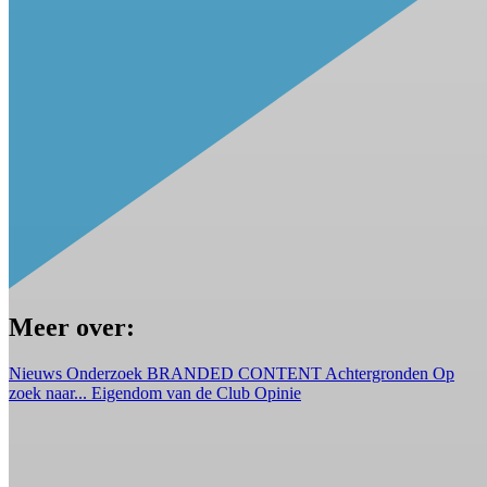
Meer over:
Nieuws
Onderzoek
BRANDED CONTENT
Achtergronden
Op
zoek naar...
Eigendom van de Club
Opinie