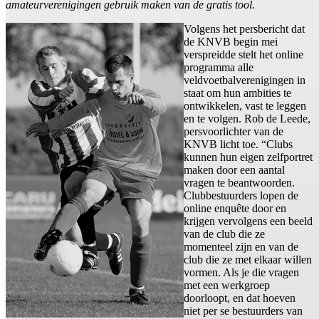
amateurverenigingen gebruik maken van de gratis tool.
Volgens het persbericht dat
de KNVB begin mei
verspreidde stelt het online
programma alle
veldvoetbalverenigingen in
staat om hun ambities te
ontwikkelen, vast te leggen
en te volgen. Rob de Leede,
persvoorlichter van de
KNVB licht toe. “Clubs
kunnen hun eigen zelfportret
maken door een aantal
vragen te beantwoorden.
Clubbestuurders lopen de
online enquête door en
krijgen vervolgens een beeld
van de club die ze
momenteel zijn en van de
club die ze met elkaar willen
vormen. Als je die vragen
met een werkgroep
doorloopt, en dat hoeven
niet per se bestuurders van