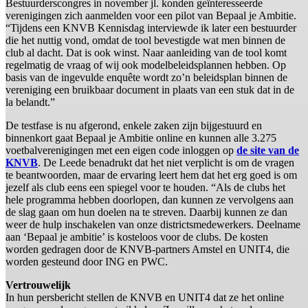
Bestuurderscongres in november jl. konden geïnteresseerde
verenigingen zich aanmelden voor een pilot van Bepaal je Ambitie.
“Tijdens een KNVB Kennisdag interviewde ik later een bestuurder
die het nuttig vond, omdat de tool bevestigde wat men binnen de
club al dacht. Dat is ook winst. Naar aanleiding van de tool komt
regelmatig de vraag of wij ook modelbeleidsplannen hebben. Op
basis van de ingevulde enquête wordt zo’n beleidsplan binnen de
vereniging een bruikbaar document in plaats van een stuk dat in de
la belandt.”
De testfase is nu afgerond, enkele zaken zijn bijgestuurd en
binnenkort gaat Bepaal je Ambitie online en kunnen alle 3.275
voetbalverenigingen met een eigen code inloggen op
de site van de
KNVB
. De Leede benadrukt dat het niet verplicht is om de vragen
te beantwoorden, maar de ervaring leert hem dat het erg goed is om
jezelf als club eens een spiegel voor te houden. “Als de clubs het
hele programma hebben doorlopen, dan kunnen ze vervolgens aan
de slag gaan om hun doelen na te streven. Daarbij kunnen ze dan
weer de hulp inschakelen van onze districtsmedewerkers. Deelname
aan ‘Bepaal je ambitie’ is kosteloos voor de clubs. De kosten
worden gedragen door de KNVB-partners Amstel en UNIT4, die
worden gesteund door ING en PWC.
Vertrouwelijk
In hun persbericht stellen de KNVB en UNIT4 dat ze het online