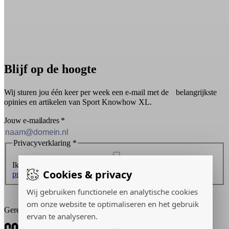
Blijf op de hoogte
Wij sturen jou één keer per week een e-mail met de belangrijkste
opinies en artikelen van Sport Knowhow XL.
Jouw e-mailadres
*
Privacyverklaring
*
Ik ontvang graag de nieuwsbrief en ga akkoord met de
Cookies & privacy
privacyverklaring
.
Wij gebruiken functionele en analytische cookies
Inschrijven
om onze website te optimaliseren en het gebruik
Gerealiseerd door:
ervan te analyseren.