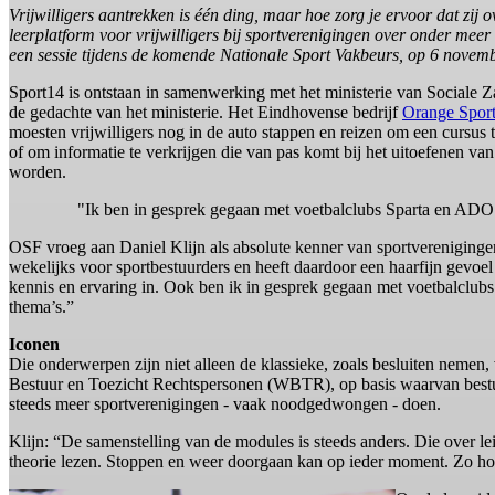
Vrijwilligers aantrekken is één ding, maar hoe zorg je ervoor dat zij
leerplatform voor vrijwilligers bij sportverenigingen over onder mee
een sessie tijdens de komende Nationale Sport Vakbeurs, op 6 novem
Sport14 is ontstaan in samenwerking met het ministerie van Sociale Za
de gedachte van het ministerie. Het Eindhovense bedrijf
Orange Spor
moesten vrijwilligers nog in de auto stappen en reizen om een cursus t
of om informatie te verkrijgen die van pas komt bij het uitoefenen v
worden.
"Ik ben in gesprek gegaan met voetbalclubs Sparta en ADO 
OSF vroeg aan Daniel Klijn als absolute kenner van sportverenigingen
wekelijks voor sportbestuurders en heeft daardoor een haarfijn gevoel
kennis en ervaring in. Ook ben ik in gesprek gegaan met voetbalclu
thema’s.”
Iconen
Die onderwerpen zijn niet alleen de klassieke, zoals besluiten neme
Bestuur en Toezicht Rechtspersonen (WBTR), op basis waarvan bestuu
steeds meer sportverenigingen - vaak noodgedwongen - doen.
Klijn: “De samenstelling van de modules is steeds anders. Die over lei
theorie lezen. Stoppen en weer doorgaan kan op ieder moment. Zo hou