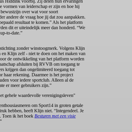
s Hiddink voorbij. Zij delen hun ervaringen
ke vormen van leiderschap er zijn en hoe hij
 bewustzijn over wat voor soort
onder andere de vraag hoe jij dat zou aanpakken.
epaald resultaat te komen.” Als het platform
rden dit er uiteindelijk meer dan honderd. “We
up-to-date.”
stichting zonder winstoogmerk. Volgens Klijn
en Klijn zelf - niet te doen om het maken van
 voor de ontwikkeling van het platform worden
maatschap afsluiten bij RVVB om toegang te
gers krijgen dan ongelimiteerd toegang tot
or haar rekening. Daarmee is het project
uden voor iedere sportclub. Alleen al de
e er meer gebruikers zijn.”
et gehele waardevolle verenigingsleven"
nthousiasmeren om Sport14 in groten getale
druk hebben, heeft Klijn niet. “Integendeel. Je
t. Toen ik het boek
Besturen met een visie
”