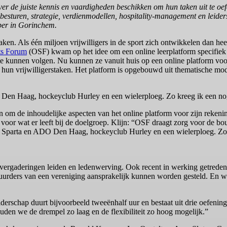
 over de juiste kennis en vaardigheden beschikken om hun taken uit te 
r besturen, strategie, verdienmodellen, hospitality-management en leid
ber in Gorinchem.
ken. Als één miljoen vrijwilligers in de sport zich ontwikkelen dan he
ts Forum
(OSF) kwam op het idee om een online leerplatform specifiek
e kunnen volgen. Nu kunnen ze vanuit huis op een online platform voor sp
an hun vrijwilligerstaken. Het platform is opgebouwd uit thematische mo
Den Haag, hockeyclub Hurley en een wielerploeg. Zo kreeg ik een nog
 om de inhoudelijke aspecten van het online platform voor zijn rekenin
 voor wat er leeft bij de doelgroep. Klijn: “OSF draagt zorg voor de b
bs Sparta en ADO Den Haag, hockeyclub Hurley en een wielerploeg. Zo k
n, vergaderingen leiden en ledenwerving. Ook recent in werking getred
rders van een vereniging aansprakelijk kunnen worden gesteld. En wat
derschap duurt bijvoorbeeld tweeënhalf uur en bestaat uit drie oefeninge
den we de drempel zo laag en de flexibiliteit zo hoog mogelijk.”