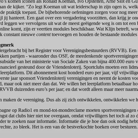
eo’s komen iconen als Ronald Koeman, Ivo Opstelten, Arne Slot en Guu
aan de kijker. “Zo legt Koeman uit wat leiderschap in zijn ogen is, wel
n de praktijk toepast. De bijbehorende oefeningen zorgen voor nog meer
ijl jij hanteert. Een gaat over een vergadering voorzitten, dan krijg je 
rd leggen we vervolgens uit wat de meest geëigende weg is om tot een b
line komt, zijn er veertien modules beschikbaar. Wat Klijn betreft, wo
ok constant nieuwe
content
toevoegen en houden de bestaande modules 
ogmerk
dergebracht bij het Register voor Verenigingsbestuurders (RVVB). Een 
rokken partijen - waaronder dus OSF, de meedenkende sportverenigingen 
 subsidie van het ministerie van Sociale Zaken van bijna 400.000 euro
inancieel gesteund door de Vriendenloterij. Sportclubs moeten een lid
t leerplatform. Dit abonnement kost honderd euro per jaar, vijf vrijwilli
erste jaar sponsort Vriendenloterij verenigingen en neemt de kosten vo
 maar ook niet meer dan dat. We willen het leerplatform betaalbaar ho
 RVVB duizenden euro’s per jaar; en dat wordt alleen maar meer naarmat
 maken de vereniging. Dus als zij zich ontwikkelen, ontwikkelen we h
agne op Radio1 en mond-tot-mondreclame moeten sportverenigingen e
ngst dat clubs hier niet toe overgaan, omdat vrijwilligers het toch al zo 
der te zoeken naar informatie. Informatie die je hoe dan ook nodig heb
echte, zo bleek. Het is een van de bestverkochte boeken over besturen.