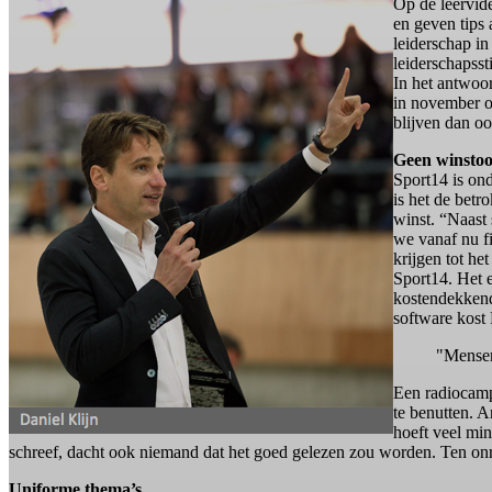
Op de leervid
en geven tips 
leiderschap i
leiderschapsst
In het antwoo
in november on
blijven dan o
Geen winsto
Sport14 is on
is het de bet
winst. “Naast
we vanaf nu f
krijgen tot he
Sport14. Het e
kostendekkend,
software kost
"Mensen
Een radiocamp
te benutten. A
hoeft veel min
schreef, dacht ook niemand dat het goed gelezen zou worden. Ten onr
Uniforme thema’s