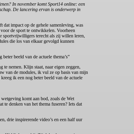
oefenen? In november komt Sport14 online: een
erschap. De lancering ervan is onderwerp in
eft dat impact op de gehele samenleving, was
 voor de sport te ontwikkelen. Voorheen
ortvrijwilligers terecht als zij willen leren,
dules die los van elkaar gevolgd kunnen
 beter beeld van de actuele thema’s”
g te nemen. Klijn staat, naar eigen zeggen,
ouw van de modules, ik vul ze op basis van mijn
reeg ik een nog beter beeld van de actuele
en wetgeving komt aan bod, zoals de Wet
 te denken van het thema fuseren? Iets dat
n, drie inspirerende video’s en een half uur