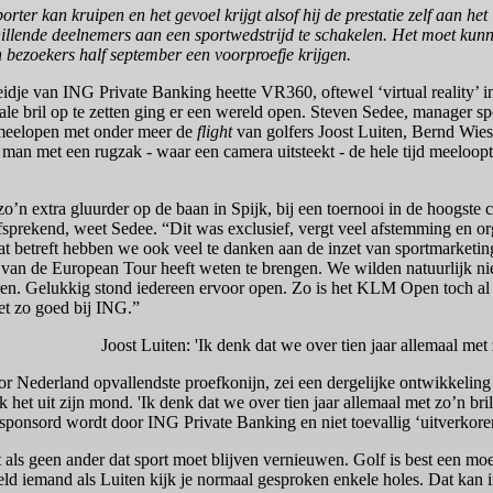
er kan kruipen en het gevoel krijgt alsof hij de prestatie zelf aan het lev
erschillende deelnemers aan een sportwedstrijd te schakelen. Het moet ku
bezoekers half september een voorproefje krijgen.
idje van ING Private Banking heette VR360, oftewel ‘virtual reality’
ale bril op te zetten ging er een wereld open. Steven Sedee, manager
meelopen met onder meer de
flight
van golfers Joost Luiten, Bernd Wies
 man met een rugzak - waar een camera uitsteekt - de hele tijd meeloopt
o’n extra gluurder op de baan in Spijk, bij een toernooi in de hoogste
fsprekend, weet Sedee. “Dit was exclusief, vergt veel afstemming en or
at betreft hebben we ook veel te danken aan de inzet van sportmarketin
 van de European Tour heeft weten te brengen. We wilden natuurlijk nie
oren. Gelukkig stond iedereen ervoor open. Zo is het KLM Open toch al
et zo goed bij ING.”
Joost Luiten: 'Ik denk dat we over tien jaar allemaal met z
or Nederland opvallendste proefkonijn, zei een dergelijke ontwikkeling 
nk het uit zijn mond. 'Ik denk dat we over tien jaar allemaal met zo’n bri
esponsord wordt door ING Private Banking en niet toevallig ‘uitverkor
t als geen ander dat sport moet blijven vernieuwen. Golf is best een moei
beeld iemand als Luiten kijk je normaal gesproken enkele holes. Dat ka