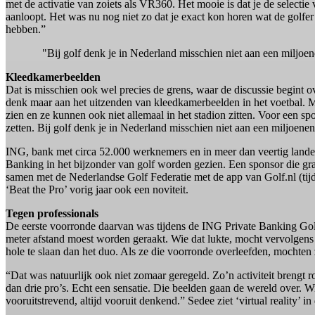
met de activatie van zoiets als VR360. Het mooie is dat je de selectie
aanloopt. Het was nu nog niet zo dat je exact kon horen wat de golfer 
hebben.”
"Bij golf denk je in Nederland misschien niet aan een miljo
Kleedkamerbeelden
Dat is misschien ook wel precies de grens, waar de discussie begint 
denk maar aan het uitzenden van kleedkamerbeelden in het voetbal. 
zien en ze kunnen ook niet allemaal in het stadion zitten. Voor een s
zetten. Bij golf denk je in Nederland misschien niet aan een miljoe
ING, bank met circa 52.000 werknemers en in meer dan veertig lande
Banking in het bijzonder van golf worden gezien. Een sponsor die gra
samen met de Nederlandse Golf Federatie met de app van Golf.nl (
‘Beat the Pro’ vorig jaar ook een noviteit.
Tegen professionals
De eerste voorronde daarvan was tijdens de ING Private Banking Gol
meter afstand moest worden geraakt. Wie dat lukte, mocht vervolgens 
hole te slaan dan het duo. Als ze die voorronde overleefden, mochten
“Dat was natuurlijk ook niet zomaar geregeld. Zo’n activiteit brengt 
dan drie pro’s. Echt een sensatie. Die beelden gaan de wereld over. Wij
vooruitstrevend, altijd vooruit denkend.” Sedee ziet ‘virtual reality’ 