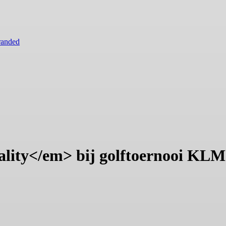
randed
eality</em> bij golftoernooi KL