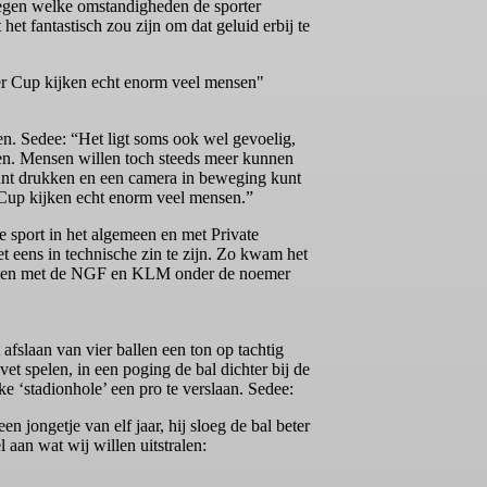
t tegen welke omstandigheden de sporter
et fantastisch zou zijn om dat geluid erbij te
der Cup kijken echt enorm veel mensen"
en. Sedee: “Het ligt soms ook wel gevoelig,
ren. Mensen willen toch steeds meer kunnen
 kunt drukken en een camera in beweging kunt
 Cup kijken echt enorm veel mensen.”
 sport in het algemeen en met Private
 eens in technische zin te zijn. Zo kwam het
 samen met de NGF en KLM onder de noemer
afslaan van vier ballen een ton op tachtig
t spelen, in een poging de bal dichter bij de
e ‘stadionhole’ een pro te verslaan. Sedee:
jongetje van elf jaar, hij sloeg de bal beter
 aan wat wij willen uitstralen: