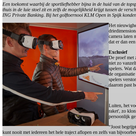
Een toekomst waarbij de sportliefhebber bijna in de huid van de topsport
thuis in de luie stoel zit en zelfs de mogelijkheid krijgt tussen de v
ING Private Banking. Bij het golftoernooi KLM Open in Spijk konden 
Het nieuwighe
driedimension
camera laten 
dat er dan een
Exclusief
De proef met z
niet zo vanzel
spelers. Wat d
de organisatie
spelers verst
daarom past h
Luiten, het vo
raket', zo klo
persoonlijk g
“Joost begrijp
kunt nooit met iedereen het hele traject aflopen en zelfs van bijvoor