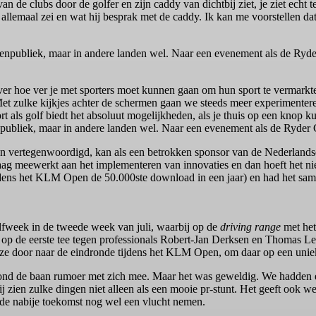
 van de clubs door de golfer en zijn caddy van dichtbij ziet, je ziet ech
allemaal zei en wat hij besprak met de caddy. Ik kan me voorstellen dat h
enenpubliek, maar in andere landen wel. Naar een evenement als de Ry
over hoe ver je met sporters moet kunnen gaan om hun sport te vermarkt
Met zulke kijkjes achter de schermen gaan we steeds meer experimente
port als golf biedt het absoluut mogelijkheden, als je thuis op een knop
nenpubliek, maar in andere landen wel. Naar een evenement als de Ryder
n vertegenwoordigd, kan als een betrokken sponsor van de Nederlandse
ag meewerkt aan het implementeren van innovaties en dan hoeft het niet
tijdens het KLM Open de 50.000ste download in een jaar) en had het
fweek in de tweede week van juli, waarbij op de
driving range
met het 
op de eerste tee tegen professionals Robert-Jan Derksen en Thomas Leve
 ze door naar de eindronde tijdens het KLM Open, om daar op een uniek
rond de baan rumoer met zich mee. Maar het was geweldig. We hadden een 
 zien zulke dingen niet alleen als een mooie pr-stunt. Het geeft ook wel
in de nabije toekomst nog wel een vlucht nemen.