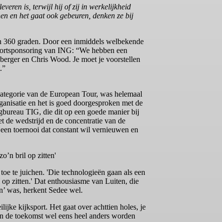
eren is, terwijl hij of zij in werkelijkheid
nnen en het gaat ook gebeuren, denken ze bij
 in 360 graden. Door een inmiddels welbekende
 sportsponsoring van ING: “We hebben een
berger en Chris Wood. Je moet je voorstellen
.”
 categorie van de European Tour, was helemaal
ganisatie en het is goed doorgesproken met de
gbureau TIG, die dit op een goede manier bij
t de wedstrijd en de concentratie van de
 een toernooi dat constant wil vernieuwen en
o’n bril op zitten'
toe te juichen. 'Die technologieën gaan als een
l op zitten.' Dat enthousiasme van Luiten, die
en’ was, herkent Sedee wel.
lijke kijksport. Het gaat over achttien holes, je
n in de toekomst wel eens heel anders worden