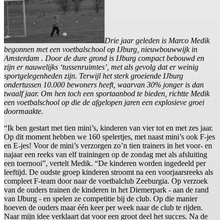
Drie jaar geleden is Marco Medik
begonnen met een voetbalschool op IJburg, nieuwbouwwijk in
Amsterdam . Door de dure grond is IJburg compact bebouwd en
zijn er nauwelijks ‘tussenruimtes’, met als gevolg dat er weinig
sportgelegenheden zijn. Terwijl het sterk groeiende IJburg
ondertussen 10.000 bewoners heeft, waarvan 30% jonger is dan
twaalf jaar. Om hen toch een sportaanbod te bieden, richtte Medik
een voetbalschool op die de afgelopen jaren een explosieve groei
doormaakte.
“Ik ben gestart met tien mini’s, kinderen van vier tot en met zes jaar.
Op dit moment hebben we 160 spelertjes, met naast mini’s ook F-jes
en E-jes! Voor de mini’s verzorgen zo’n tien trainers in het voor- en
najaar een reeks van elf trainingen op de zondag met als afsluiting
een toernooi”, vertelt Medik. “De kinderen worden ingedeeld per
leeftijd. De oudste groep kinderen stroomt na een voorjaarsreeks als
compleet F-team door naar de voetbalclub Zeeburgia. Op verzoek
van de ouders trainen de kinderen in het Diemerpark - aan de rand
van IJburg - en spelen ze competitie bij de club. Op die manier
hoeven de ouders maar één keer per week naar de club te rijden.
Naar mijn idee verklaart dat voor een groot deel het succes. Na de