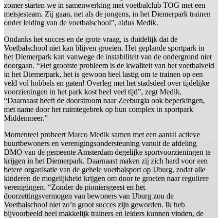
zomer starten we in samenwerking met voetbalclub TOG met een
meisjesteam. Zij gaan, net als de jongens, in het Diemerpark trainen
onder leiding van de voetbalschool”, aldus Medik.
Ondanks het succes en de grote vraag, is duidelijk dat de
Voetbalschool niet kan blijven groeien. Het geplande sportpark in
het Diemerpark kan vanwege de instabiliteit van de ondergrond niet
doorgaan. “Het grootste probleem is de kwaliteit van het voetbalveld
in het Diemerpark, het is gewoon heel lastig om te trainen op een
veld vol hobbels en gaten! Overleg met het stadsdeel over tijdelijke
voorzieningen in het park kost heel veel tijd”, zegt Medik.
“Daarnaast heeft de doorstroom naar Zeeburgia ook beperkingen,
met name door het ruimtegebrek op hun complex in sportpark
Middenmeer.”
Momenteel probeert Marco Medik samen met een aantal actieve
buurtbewoners en verenigingsondersteuning vanuit de afdeling
DMO van de gemeente Amsterdam degelijke sportvoorzieningen te
krijgen in het Diemerpark. Daarnaast maken zij zich hard voor een
betere organisatie van de gehele voetbalsport op IJburg, zodat alle
kinderen de mogelijkheid krijgen om door te groeien naar reguliere
verenigingen. “Zonder de pioniersgeest en het
doorzettingsvermogen van bewoners van IJburg zou de
Voetbalschool niet zo’n groot succes zijn geworden. Ik heb
bijvoorbeeld heel makkelijk trainers en leiders kunnen vinden, de