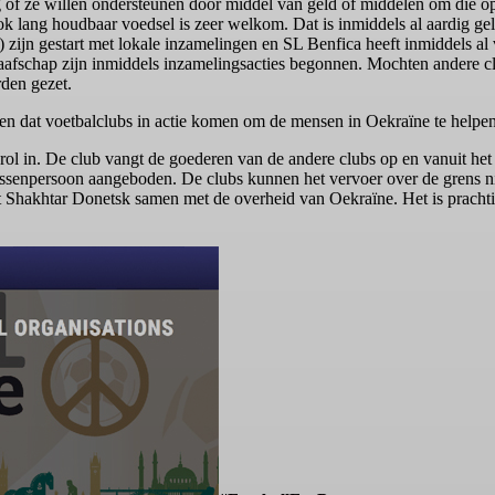
g of ze willen ondersteunen door middel van geld of middelen om die o
k lang houdbaar voedsel is zeer welkom. Dat is inmiddels al aardig gel
 zijn gestart met lokale inzamelingen en SL Benfica heeft inmiddels al
fschap zijn inmiddels inzamelingsacties begonnen. Mochten andere cl
den gezet.
ien dat voetbalclubs in actie komen om de mensen in Oekraïne te helpe
rol in. De club vangt de goederen van de andere clubs op en vanuit h
ussenpersoon aangeboden. De clubs kunnen het vervoer over de grens ni
t Shakhtar Donetsk samen met de overheid van Oekraïne. Het is prachti