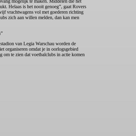
pvang mogelijk te maken. Middelen die het
ukt. Helaas is het nooit genoeg”, gaat Rovers
 vijf vrachtwagens vol met goederen richting
ubs zich aan willen melden, dan kan men
n”
et stadion van Legia Warschau worden de
et organiseren omdat je in oorlogsgebied
g om te zien dat voetbalclubs in actie komen