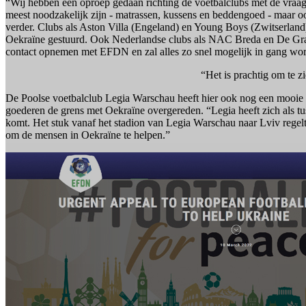
“Wij hebben een oproep gedaan richting de voetbalclubs met de vraa
meest noodzakelijk zijn - matrassen, kussens en beddengoed - maar oo
verder. Clubs als Aston Villa (Engeland) en Young Boys (Zwitserland)
Oekraïne gestuurd. Ook Nederlandse clubs als NAC Breda en De Graa
contact opnemen met EFDN en zal alles zo snel mogelijk in gang wor
“Het is prachtig om te z
De Poolse voetbalclub Legia Warschau heeft hier ook nog een mooie 
goederen de grens met Oekraïne overgereden. “Legia heeft zich als t
komt. Het stuk vanaf het stadion van Legia Warschau naar Lviv regel
om de mensen in Oekraïne te helpen.”