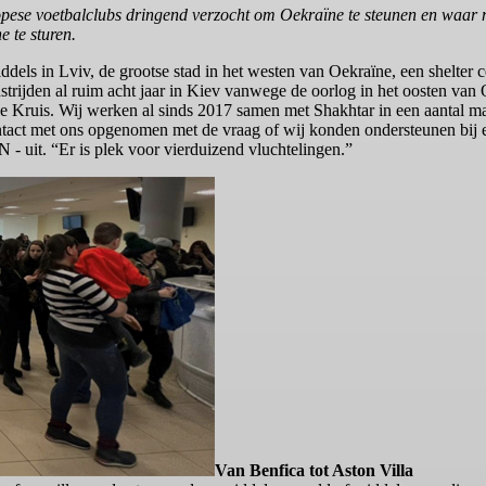
se voetbalclubs dringend verzocht om Oekraïne te steunen en waar mo
e te sturen.
els in Lviv, de grootse stad in het westen van Oekraïne, een shelter cen
strijden al ruim acht jaar in Kiev vanwege de oorlog in het oosten van
de Kruis. Wij werken al sinds 2017 samen met Shakhtar in een aantal maa
tact met ons opgenomen met de vraag of wij konden ondersteunen bij e
N - uit. “Er is plek voor vierduizend vluchtelingen.”
Van Benfica tot Aston Villa