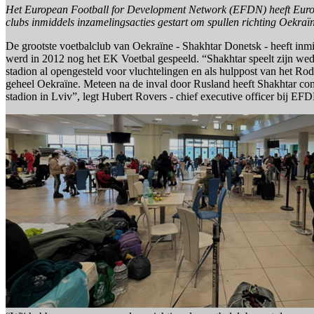
Het European Football for Development Network (EFDN) heeft Europe
clubs inmiddels inzamelingsacties gestart om spullen richting Oekraïn
De grootste voetbalclub van Oekraïne - Shakhtar Donetsk - heeft inmidd
werd in 2012 nog het EK Voetbal gespeeld. “Shakhtar speelt zijn wed
stadion al opengesteld voor vluchtelingen en als hulppost van het Ro
geheel Oekraïne. Meteen na de inval door Rusland heeft Shakhtar con
stadion in Lviv”, legt Hubert Rovers - chief executive officer bij EFD