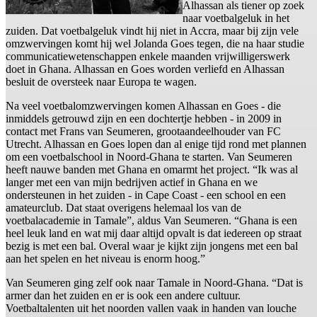
Alhassan als tiener op zoek
naar voetbalgeluk in het
zuiden. Dat voetbalgeluk vindt hij niet in Accra, maar bij zijn vele
omzwervingen komt hij wel Jolanda Goes tegen, die na haar studie
communicatiewetenschappen enkele maanden vrijwilligerswerk
doet in Ghana. Alhassan en Goes worden verliefd en Alhassan
besluit de oversteek naar Europa te wagen.
Na veel voetbalomzwervingen komen Alhassan en Goes - die
inmiddels getrouwd zijn en een dochtertje hebben - in 2009 in
contact met Frans van Seumeren, grootaandeelhouder van FC
Utrecht. Alhassan en Goes lopen dan al enige tijd rond met plannen
om een voetbalschool in Noord-Ghana te starten. Van Seumeren
heeft nauwe banden met Ghana en omarmt het project. “Ik was al
langer met een van mijn bedrijven actief in Ghana en we
ondersteunen in het zuiden - in Cape Coast - een school en een
amateurclub. Dat staat overigens helemaal los van de
voetbalacademie in Tamale”, aldus Van Seumeren. “Ghana is een
heel leuk land en wat mij daar altijd opvalt is dat iedereen op straat
bezig is met een bal. Overal waar je kijkt zijn jongens met een bal
aan het spelen en het niveau is enorm hoog.”
Van Seumeren ging zelf ook naar Tamale in Noord-Ghana. “Dat is
armer dan het zuiden en er is ook een andere cultuur.
Voetbaltalenten uit het noorden vallen vaak in handen van louche