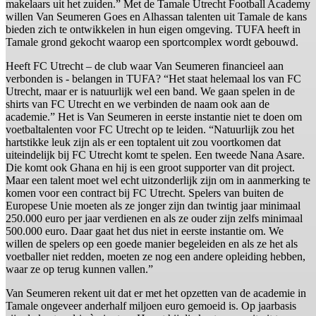
makelaars uit het zuiden.” Met de Tamale Utrecht Football Academy
willen Van Seumeren Goes en Alhassan talenten uit Tamale de kans
bieden zich te ontwikkelen in hun eigen omgeving. TUFA heeft in
Tamale grond gekocht waarop een sportcomplex wordt gebouwd.
Heeft FC Utrecht – de club waar Van Seumeren financieel aan
verbonden is - belangen in TUFA? “Het staat helemaal los van FC
Utrecht, maar er is natuurlijk wel een band. We gaan spelen in de
shirts van FC Utrecht en we verbinden de naam ook aan de
academie.” Het is Van Seumeren in eerste instantie niet te doen om
voetbaltalenten voor FC Utrecht op te leiden. “Natuurlijk zou het
hartstikke leuk zijn als er een toptalent uit zou voortkomen dat
uiteindelijk bij FC Utrecht komt te spelen. Een tweede Nana Asare.
Die komt ook Ghana en hij is een groot supporter van dit project.
Maar een talent moet wel echt uitzonderlijk zijn om in aanmerking te
komen voor een contract bij FC Utrecht. Spelers van buiten de
Europese Unie moeten als ze jonger zijn dan twintig jaar minimaal
250.000 euro per jaar verdienen en als ze ouder zijn zelfs minimaal
500.000 euro. Daar gaat het dus niet in eerste instantie om. We
willen de spelers op een goede manier begeleiden en als ze het als
voetballer niet redden, moeten ze nog een andere opleiding hebben,
waar ze op terug kunnen vallen.”
Van Seumeren rekent uit dat er met het opzetten van de academie in
Tamale ongeveer anderhalf miljoen euro gemoeid is. Op jaarbasis