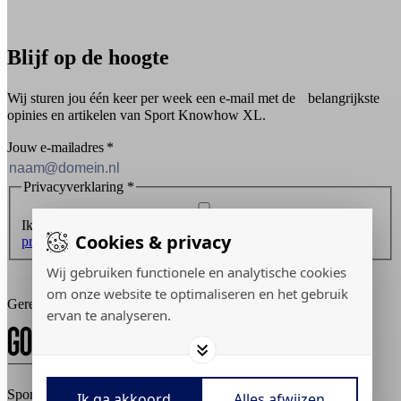
Blijf op de hoogte
Wij sturen jou één keer per week een e-mail met de belangrijkste
opinies en artikelen van Sport Knowhow XL.
Jouw e-mailadres
*
Privacyverklaring
*
Ik ontvang graag de nieuwsbrief en ga akkoord met de
Cookies & privacy
privacyverklaring
.
Wij gebruiken functionele en analytische cookies
Inschrijven
om onze website te optimaliseren en het gebruik
Gerealiseerd door:
ervan te analyseren.
Sport Knowhow XL © 2026
Ik ga akkoord
Alles afwijzen