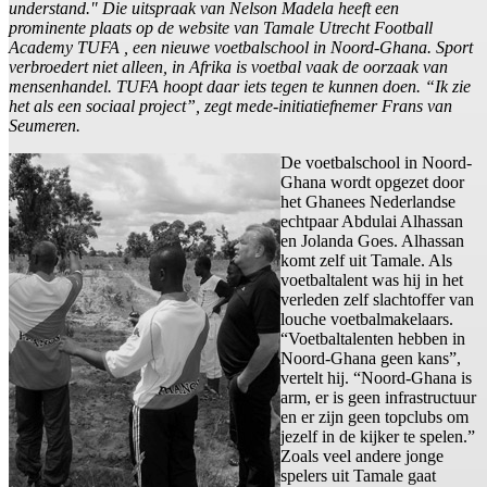
understand." Die uitspraak van Nelson Madela heeft een
prominente plaats op de website van Tamale Utrecht Football
Academy TUFA , een nieuwe voetbalschool in Noord-Ghana. Sport
verbroedert niet alleen, in Afrika is voetbal vaak de oorzaak van
mensenhandel. TUFA hoopt daar iets tegen te kunnen doen. “Ik zie
het als een sociaal project”, zegt mede-initiatiefnemer Frans van
Seumeren.
De voetbalschool in Noord-
Ghana wordt opgezet door
het Ghanees Nederlandse
echtpaar Abdulai Alhassan
en Jolanda Goes. Alhassan
komt zelf uit Tamale. Als
voetbaltalent was hij in het
verleden zelf slachtoffer van
louche voetbalmakelaars.
“Voetbaltalenten hebben in
Noord-Ghana geen kans”,
vertelt hij. “Noord-Ghana is
arm, er is geen infrastructuur
en er zijn geen topclubs om
jezelf in de kijker te spelen.”
Zoals veel andere jonge
spelers uit Tamale gaat