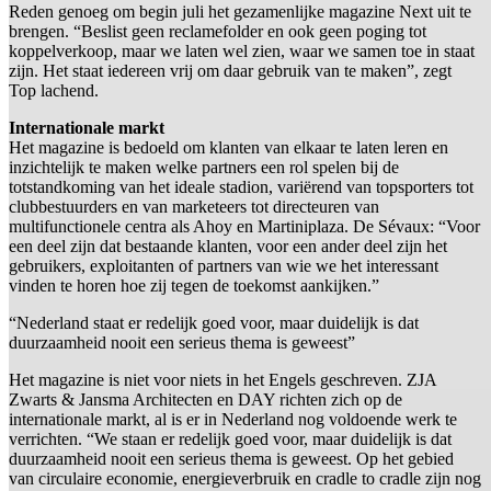
Reden genoeg om begin juli het gezamenlijke magazine Next uit te
brengen. “Beslist geen reclamefolder en ook geen poging tot
koppelverkoop, maar we laten wel zien, waar we samen toe in staat
zijn. Het staat iedereen vrij om daar gebruik van te maken”, zegt
Top lachend.
Internationale markt
Het magazine is bedoeld om klanten van elkaar te laten leren en
inzichtelijk te maken welke partners een rol spelen bij de
totstandkoming van het ideale stadion, variërend van topsporters tot
clubbestuurders en van marketeers tot directeuren van
multifunctionele centra als Ahoy en Martiniplaza. De Sévaux: “Voor
een deel zijn dat bestaande klanten, voor een ander deel zijn het
gebruikers, exploitanten of partners van wie we het interessant
vinden te horen hoe zij tegen de toekomst aankijken.”
“Nederland staat er redelijk goed voor, maar duidelijk is dat
duurzaamheid nooit een serieus thema is geweest”
Het magazine is niet voor niets in het Engels geschreven. ZJA
Zwarts & Jansma Architecten en DAY richten zich op de
internationale markt, al is er in Nederland nog voldoende werk te
verrichten. “We staan er redelijk goed voor, maar duidelijk is dat
duurzaamheid nooit een serieus thema is geweest. Op het gebied
van circulaire economie, energieverbruik en cradle to cradle zijn nog