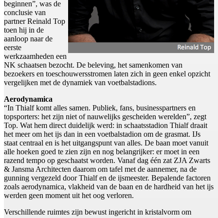
beginnen”, was de
conclusie van
partner Reinald Top
toen hij in de
aanloop naar de
eerste
werkzaamheden een
NK schaatsen bezocht. De beleving, het samenkomen van
bezoekers en toeschouwersstromen laten zich in geen enkel opzicht
vergelijken met de dynamiek van voetbalstadions.
Aerodynamica
“In Thialf komt alles samen. Publiek, fans, businesspartners en
topsporters: het zijn niet of nauwelijks gescheiden werelden”, zegt
Top. Wat hem direct duidelijk werd: in schaatsstadion Thialf draait
het meer om het ijs dan in een voetbalstadion om de grasmat. IJs
staat centraal en is het uitgangspunt van alles. De baan moet vanuit
alle hoeken goed te zien zijn en nog belangrijker: er moet in een
razend tempo op geschaatst worden. Vanaf dag één zat ZJA Zwarts
& Jansma Architecten daarom om tafel met de aannemer, na de
gunning vergezeld door Thialf en de ijsmeester. Bepalende factoren
zoals aerodynamica, vlakheid van de baan en de hardheid van het ijs
werden geen moment uit het oog verloren.
Verschillende ruimtes zijn bewust ingericht in kristalvorm om