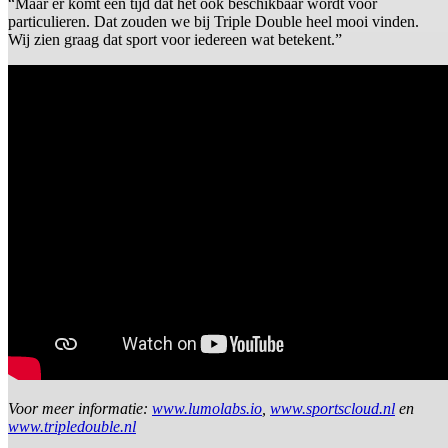
“Maar er komt een tijd dat het ook beschikbaar wordt voor
particulieren. Dat zouden we bij Triple Double heel mooi vinden.
Wij zien graag dat sport voor iedereen wat betekent.”
Voor meer informatie:
www.lumolabs.io
,
www.sportscloud.nl
en
www.tripledouble.nl