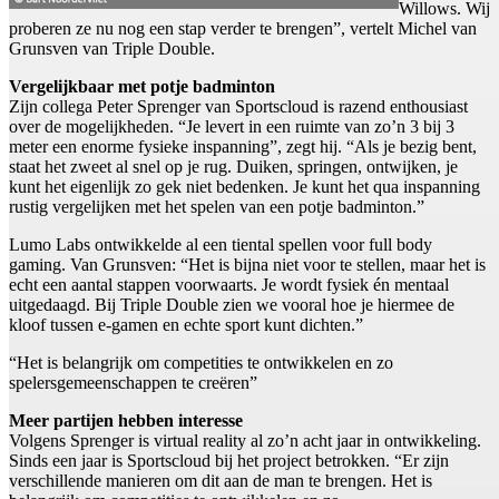
Willows. Wij
proberen ze nu nog een stap verder te brengen”, vertelt Michel van
Grunsven van Triple Double.
Vergelijkbaar met potje badminton
Zijn collega Peter Sprenger van Sportscloud is razend enthousiast
over de mogelijkheden. “Je levert in een ruimte van zo’n 3 bij 3
meter een enorme fysieke inspanning”, zegt hij. “Als je bezig bent,
staat het zweet al snel op je rug. Duiken, springen, ontwijken, je
kunt het eigenlijk zo gek niet bedenken. Je kunt het qua inspanning
rustig vergelijken met het spelen van een potje badminton.”
Lumo Labs ontwikkelde al een tiental spellen voor full body
gaming. Van Grunsven: “Het is bijna niet voor te stellen, maar het is
echt een aantal stappen voorwaarts. Je wordt fysiek én mentaal
uitgedaagd. Bij Triple Double zien we vooral hoe je hiermee de
kloof tussen e-gamen en echte sport kunt dichten.”
“Het is belangrijk om competities te ontwikkelen en zo
spelersgemeenschappen te creëren”
Meer partijen hebben interesse
Volgens Sprenger is virtual reality al zo’n acht jaar in ontwikkeling.
Sinds een jaar is Sportscloud bij het project betrokken. “Er zijn
verschillende manieren om dit aan de man te brengen. Het is