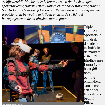
‘schijnwereld’. Met het hele lichaam dus, en dat biedt volgens
sportmarketingbureau Triple Double en fanbase-marketingbureau
Sportscloud vele mogelijkheden om Nederland waar nodig met de
grootste lol in beweging te krijgen en zelfs de strijd met
bewegingsarmoede en obesitas aan te gaan.
Triple
Double en
Sportscloud
zijn druk
doende de
techniek in
de markt te
zetten. “Het
Eindhovense
Lumo Labs
heeft
full
body
gaming
ontwikkeld,
samen met
een ander
Nederlands
bedrijf:
Pillow