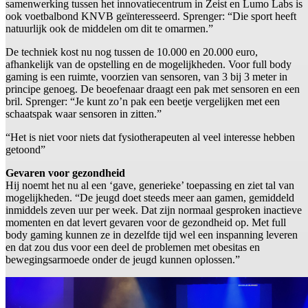
samenwerking tussen het innovatiecentrum in Zeist en Lumo Labs is
ook voetbalbond KNVB geïnteresseerd. Sprenger: “Die sport heeft
natuurlijk ook de middelen om dit te omarmen.”
De techniek kost nu nog tussen de 10.000 en 20.000 euro,
afhankelijk van de opstelling en de mogelijkheden. Voor full body
gaming is een ruimte, voorzien van sensoren, van 3 bij 3 meter in
principe genoeg. De beoefenaar draagt een pak met sensoren en een
bril. Sprenger: “Je kunt zo’n pak een beetje vergelijken met een
schaatspak waar sensoren in zitten.”
“Het is niet voor niets dat fysiotherapeuten al veel interesse hebben
getoond”
Gevaren voor gezondheid
Hij noemt het nu al een ‘gave, generieke’ toepassing en ziet tal van
mogelijkheden. “De jeugd doet steeds meer aan gamen, gemiddeld
inmiddels zeven uur per week. Dat zijn normaal gesproken inactieve
momenten en dat levert gevaren voor de gezondheid op. Met full
body gaming kunnen ze in dezelfde tijd wel een inspanning leveren
en dat zou dus voor een deel de problemen met obesitas en
bewegingsarmoede onder de jeugd kunnen oplossen.”