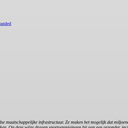
randed
se maatschappelijke infrastructuur. Ze maken het mogelijk dat miljoen
en. Op deze wijze dragen sportverenigingen bij aan een gezonder, inc