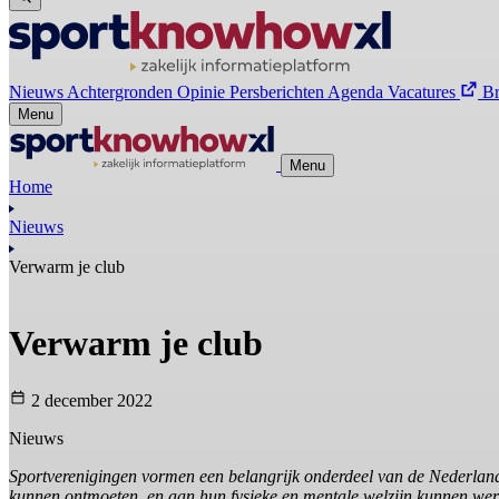
Nieuws
Achtergronden
Opinie
Persberichten
Agenda
Vacatures
B
Menu
Menu
Home
Nieuws
Verwarm je club
Verwarm je club
2 december 2022
Nieuws
Sportverenigingen vormen een belangrijk onderdeel van de Nederland
kunnen ontmoeten, en aan hun fysieke en mentale welzijn kunnen werk