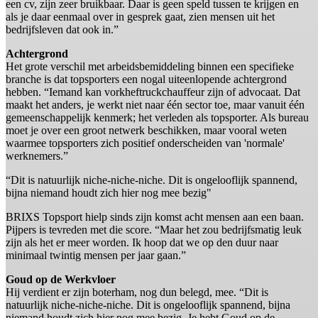
een cv, zijn zeer bruikbaar. Daar is geen speld tussen te krijgen en
als je daar eenmaal over in gesprek gaat, zien mensen uit het
bedrijfsleven dat ook in.”
Achtergrond
Het grote verschil met arbeidsbemiddeling binnen een specifieke
branche is dat topsporters een nogal uiteenlopende achtergrond
hebben. “Iemand kan vorkheftruckchauffeur zijn of advocaat. Dat
maakt het anders, je werkt niet naar één sector toe, maar vanuit één
gemeenschappelijk kenmerk; het verleden als topsporter. Als bureau
moet je over een groot netwerk beschikken, maar vooral weten
waarmee topsporters zich positief onderscheiden van 'normale'
werknemers.”
“Dit is natuurlijk niche-niche-niche. Dit is ongelooflijk spannend,
bijna niemand houdt zich hier nog mee bezig"
BRIXS Topsport hielp sinds zijn komst acht mensen aan een baan.
Pijpers is tevreden met die score. “Maar het zou bedrijfsmatig leuk
zijn als het er meer worden. Ik hoop dat we op den duur naar
minimaal twintig mensen per jaar gaan.”
Goud op de Werkvloer
Hij verdient er zijn boterham, nog dun belegd, mee. “Dit is
natuurlijk niche-niche-niche. Dit is ongelooflijk spannend, bijna
niemand houdt zich hier nog mee bezig. Je hebt Goud op de