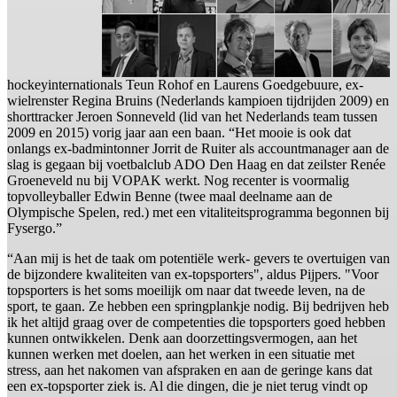
hockeyinternationals Teun Rohof en Laurens Goedgebuure, ex-
wielrenster Regina Bruins (Nederlands kampioen tijdrijden 2009) en
shorttracker Jeroen Sonneveld (lid van het Nederlands team tussen
2009 en 2015) vorig jaar aan een baan. “Het mooie is ook dat
onlangs ex-badmintonner Jorrit de Ruiter als accountmanager aan de
slag is gegaan bij voetbalclub ADO Den Haag en dat zeilster Renée
Groeneveld nu bij VOPAK werkt. Nog recenter is voormalig
topvolleyballer Edwin Benne (twee maal deelname aan de
Olympische Spelen, red.) met een vitaliteitsprogramma begonnen bij
Fysergo.”
“Aan mij is het de taak om potentiële werk- gevers te overtuigen van
de bijzondere kwaliteiten van ex-topsporters", aldus Pijpers. "Voor
topsporters is het soms moeilijk om naar dat tweede leven, na de
sport, te gaan. Ze hebben een springplankje nodig. Bij bedrijven heb
ik het altijd graag over de competenties die topsporters goed hebben
kunnen ontwikkelen. Denk aan doorzettingsvermogen, aan het
kunnen werken met doelen, aan het werken in een situatie met
stress, aan het nakomen van afspraken en aan de geringe kans dat
een ex-topsporter ziek is. Al die dingen, die je niet terug vindt op