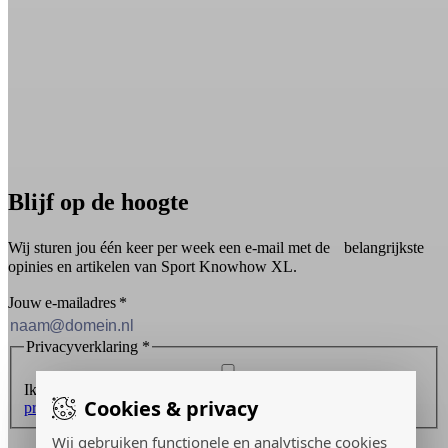
Blijf op de hoogte
Wij sturen jou één keer per week een e-mail met de belangrijkste
opinies en artikelen van Sport Knowhow XL.
Jouw e-mailadres
*
Privacyverklaring
*
Ik ontvang graag de nieuwsbrief en ga akkoord met de
Cookies & privacy
privacyverklaring
.
Wij gebruiken functionele en analytische cookies
Inschrijven