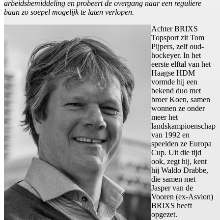
arbeidsbemiddeling en probeert de overgang naar een reguliere
baan zo soepel mogelijk te laten verlopen.
Achter BRIXS
Topsport zit Tom
Pijpers, zelf oud-
hockeyer. In het
eerste elftal van het
Haagse HDM
vormde hij een
bekend duo met
broer Koen, samen
wonnen ze onder
meer het
landskampioenschap
van 1992 en
speelden ze Europa
Cup. Uit die tijd
ook, zegt hij, kent
hij Waldo Drabbe,
die samen met
Jasper van de
Vooren (ex-Asvion)
BRIXS heeft
opgezet.