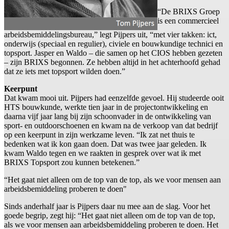
“De BRIXS Groep
is een commercieel
arbeidsbemiddelingsbureau,” legt Pijpers uit, “met vier takken: ict,
onderwijs (speciaal en regulier), civiele en bouwkundige technici en
topsport. Jasper en Waldo – die samen op het CIOS hebben gezeten
– zijn BRIXS begonnen. Ze hebben altijd in het achterhoofd gehad
dat ze iets met topsport wilden doen.”
Keerpunt
Dat kwam mooi uit. Pijpers had eenzelfde gevoel. Hij studeerde ooit
HTS bouwkunde, werkte tien jaar in de projectontwikkeling en
daarna vijf jaar lang bij zijn schoonvader in de ontwikkeling van
sport- en outdoorschoenen en kwam na de verkoop van dat bedrijf
op een keerpunt in zijn werkzame leven. “Ik zat net thuis te
bedenken wat ik kon gaan doen. Dat was twee jaar geleden. Ik
kwam Waldo tegen en we raakten in gesprek over wat ik met
BRIXS Topsport zou kunnen betekenen.”
“Het gaat niet alleen om de top van de top, als we voor mensen aan
arbeidsbemiddeling proberen te doen"
Sinds anderhalf jaar is Pijpers daar nu mee aan de slag. Voor het
goede begrip, zegt hij: “Het gaat niet alleen om de top van de top,
als we voor mensen aan arbeidsbemiddeling proberen te doen. Het