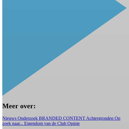
Meer over:
Nieuws
Onderzoek
BRANDED CONTENT
Achtergronden
Op
zoek naar...
Eigendom van de Club
Opinie