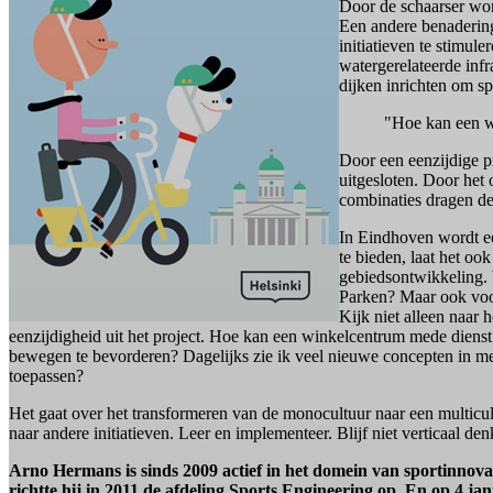
Door de schaarser wor
Een andere benadering 
initiatieven te stimul
watergerelateerde inf
dijken inrichten om s
"Hoe kan een wi
Door een eenzijdige 
uitgesloten. Door he
combinaties dragen de
In Eindhoven wordt ee
te bieden, laat het oo
gebiedsontwikkeling.
Parken? Maar ook voor
Kijk niet alleen naar 
eenzijdigheid uit het project. Hoe kan een winkelcentrum mede dienst 
bewegen te bevorderen? Dagelijks zie ik veel nieuwe concepten in m
toepassen?
Het gaat over het transformeren van de monocultuur naar een multicul
naar andere initiatieven. Leer en implementeer. Blijf niet verticaal den
Arno Hermans is sinds 2009 actief in het domein van sportinnova
richtte hij in 2011 de afdeling Sports Engineering op. En op 4 ja