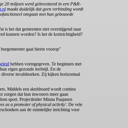
ige 20 miljoen werd geïnvesteerd in een P&R-
.nl
maakt duidelijk dat geen verbinding wordt
onofunctioneel omgaan met hun gebouwde
 is het dat gemeenten niet overstijgend naar
eerd kunnen worden? Is het de kortzichtigheid?
 burgemeester gaat hierin voorop"
eleid
hebben vormgegeven. Te beginnen met
hun eigen gezonde leefstijl. En de
 diverse invalshoeken. Zij kijken horizontaal
ers. Middels een
dashboard
wordt continu
oor zorgen dat hun inwoners meer gaan
om sport. Projectleider Minna Paajanen
s as a promoter of physical activity'
. De vele
eschonken aan de ruimtelijke inrichting voor