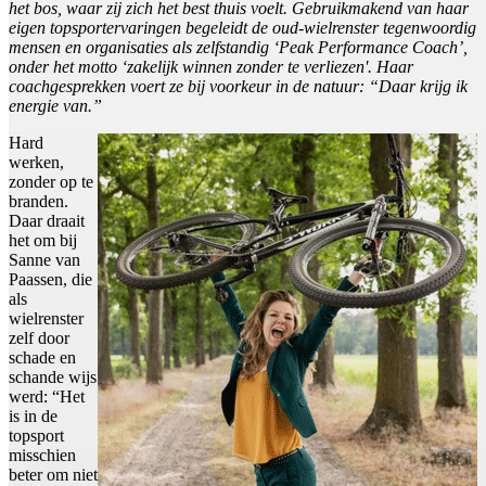
het bos, waar zij zich het best thuis voelt. Gebruikmakend van haar
eigen topsportervaringen begeleidt de oud-wielrenster tegenwoordig
mensen en organisaties als zelfstandig ‘Peak Performance Coach’,
onder het motto ‘zakelijk winnen zonder te verliezen'. Haar
coachgesprekken voert ze bij voorkeur in de natuur: “Daar krijg ik
energie van.”
Hard
werken,
zonder op te
branden.
Daar draait
het om bij
Sanne van
Paassen, die
als
wielrenster
zelf door
schade en
schande wijs
werd: “Het
is in de
topsport
misschien
beter om niet