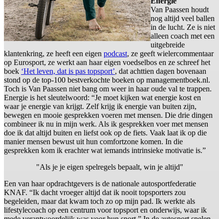
Energie
Van Paassen houdt
nog altijd veel ballen
in de lucht. Ze is niet
alleen coach met een
uitgebreide
klantenkring, ze heeft een eigen
podcast
, ze geeft wielercommentaar
op Eurosport, ze werkt aan haar eigen voedselbos en ze schreef het
boek
‘Het leven, dat is pas topsport’
, dat achttien dagen bovenaan
stond op de top-100 bestverkochte boeken op managementboek.nl.
Toch is Van Paassen niet bang om weer in haar oude val te trappen.
Energie is het sleutelwoord: “Je moet kijken wat energie kost en
waar je energie van krijgt. Zelf krijg ik energie van buiten zijn,
bewegen en mooie gesprekken voeren met mensen. Die drie dingen
combineer ik nu in mijn werk. Als ik gesprekken voer met mensen
doe ik dat altijd buiten en liefst ook op de fiets. Vaak laat ik op die
manier mensen bewust uit hun comfortzone komen. In die
gesprekken kom ik erachter wat iemands intrinsieke motivatie is.”
"Als je je eigen spelregels bepaalt, win je altijd"
Een van haar opdrachtgevers is de nationale autosportfederatie
KNAF. “Ik dacht vroeger altijd dat ik nooit topsporters zou
begeleiden, maar dat kwam toch zo op mijn pad. Ik werkte als
lifestylecoach op een centrum voor topsport en onderwijs, waar ik
mede verantwoordelijk was voor hun sport.” In de autosport spelen