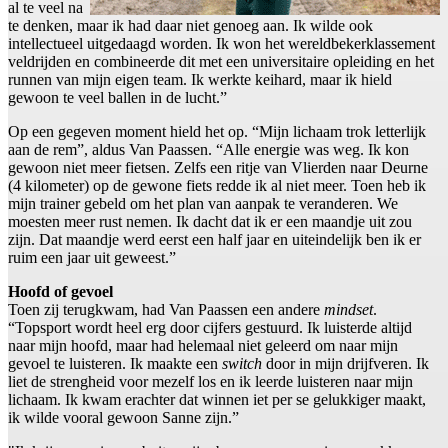
al te veel na
te denken, maar ik had daar niet genoeg aan. Ik wilde ook
intellectueel uitgedaagd worden. Ik won het wereldbekerklassement
veldrijden en combineerde dit met een universitaire opleiding en het
runnen van mijn eigen team. Ik werkte keihard, maar ik hield
gewoon te veel ballen in de lucht.”
Op een gegeven moment hield het op. “Mijn lichaam trok letterlijk
aan de rem”, aldus Van Paassen. “Alle energie was weg. Ik kon
gewoon niet meer fietsen. Zelfs een ritje van Vlierden naar Deurne
(4 kilometer) op de gewone fiets redde ik al niet meer. Toen heb ik
mijn trainer gebeld om het plan van aanpak te veranderen. We
moesten meer rust nemen. Ik dacht dat ik er een maandje uit zou
zijn. Dat maandje werd eerst een half jaar en uiteindelijk ben ik er
ruim een jaar uit geweest.”
Hoofd of gevoel
Toen zij terugkwam, had Van Paassen een andere
mindset
.
“Topsport wordt heel erg door cijfers gestuurd. Ik luisterde altijd
naar mijn hoofd, maar had helemaal niet geleerd om naar mijn
gevoel te luisteren. Ik maakte een
switch
door in mijn drijfveren. Ik
liet de strengheid voor mezelf los en ik leerde luisteren naar mijn
lichaam. Ik kwam erachter dat winnen iet per se gelukkiger maakt,
ik wilde vooral gewoon Sanne zijn.”