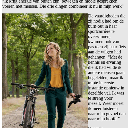
"Ik krijg energie van buiten zijn, bewegen en mooie gesprekken
voeren met mensen. Die drie dingen combineer ik nu in mijn werk"
De vaardigheden die
zij nodig had om de
burn-out in haar
sportcarrière te
overwinnen,
kwamen ook van
pas toen zij haar fiets
aan de wilgen had
gehangen. “Met de
kennis en ervaring
die ik had wilde ik
andere mensen gaan
begeleiden, maar ik
trapte in eerste
instantie opnieuw in
dezelfde val. Ik was
te streng voor
mezelf. Weer moest
ik meer luisteren
naar mijn gevoel dan
naar mijn hoofd.”