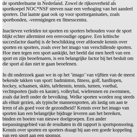
de sportdeelname in Nederland. Zowel de rijksoverheid als
sportkoepel NOC*NSF streven naar een verhoging van het aandeel
sporters. Dat laatste gaat ook op voor sportorganisaties, zoals
sportbonden, -verenigingen en fitnesscentra.
Inactieven verleiden tot sporten en sporters behouden voor de sport
blijkt echter allerminst een eenvoudige opgave. Een kritische
succesfactor daarbij is de beschikking over afdoende kennis over
sporten en sporters, zoals over het imago van verschillende sporten.
Hoe men tegen een sport aankijkt, het beeld dat men heeft van een
sport en zijn beoefenaren, is een belangrijke factor bij het besluit om
die sport al dan niet te gaan beoefenen.
In dit onderzoek gaan we in op het ’imago’ van vijftien van de meest
bekende takken van sport: badminton, fitness, golf, hardlopen,
hockey, schaatsen, skiën, tafeltennis, tennis, turnen, voetbal,
vechtsporten (judo en karate), volleybal, wielrennen en zwemmen,
zoals dat leeft onder de bevolking. Welke sporten worden nog steeds
als elitair gezien, als typische mannensporten, als lastig om aan te
leren of als goed voor de gezondheid? Kennis over het imago van
sporten kan een belangrijke bijdrage leveren aan het bereiken,
binden en boeien van nieuwe doelgroepen. Een ander
toepassingsgebied van de resultaten in dit rapport is sportsponsoring.
Kennis over sporten en sporters draagt bij aan een goede koppeling
van een sport aan een sponsor.