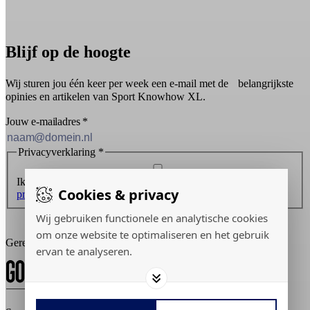
Blijf op de hoogte
Wij sturen jou één keer per week een e-mail met de belangrijkste
opinies en artikelen van Sport Knowhow XL.
Jouw e-mailadres
*
Privacyverklaring
*
Ik ontvang graag de nieuwsbrief en ga akkoord met de
Cookies & privacy
privacyverklaring
.
Wij gebruiken functionele en analytische cookies
Inschrijven
om onze website te optimaliseren en het gebruik
Gerealiseerd door:
ervan te analyseren.