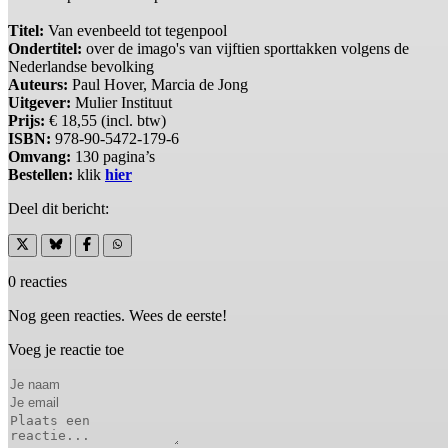
Titel:
Van evenbeeld tot tegenpool
Ondertitel:
over de imago's van vijftien sporttakken volgens de
Nederlandse bevolking
Auteurs:
Paul Hover, Marcia de Jong
Uitgever:
Mulier Instituut
Prijs:
€ 18,55 (incl. btw)
ISBN:
978-90-5472-179-6
Omvang:
130 pagina’s
Bestellen:
klik
hier
Deel dit bericht:
0 reacties
Nog geen reacties. Wees de eerste!
Voeg je reactie toe