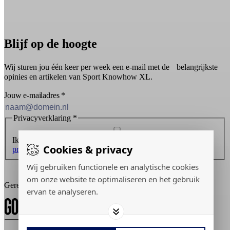
Blijf op de hoogte
Wij sturen jou één keer per week een e-mail met de belangrijkste
opinies en artikelen van Sport Knowhow XL.
Jouw e-mailadres
*
Privacyverklaring
*
Ik ontvang graag de nieuwsbrief en ga akkoord met de
Cookies & privacy
privacyverklaring
.
Wij gebruiken functionele en analytische cookies
Inschrijven
om onze website te optimaliseren en het gebruik
Gerealiseerd door:
ervan te analyseren.