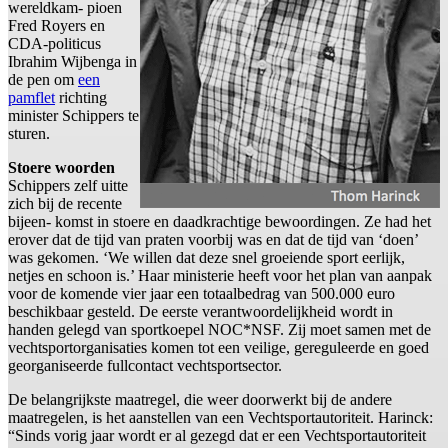
wereldkam- pioen
Fred Royers en
CDA-politicus
Ibrahim Wijbenga in
de pen om
een
pamflet
richting
minister Schippers te
sturen.
Stoere woorden
Schippers zelf uitte
zich bij de recente
bijeen- komst in stoere en daadkrachtige bewoordingen. Ze had het
erover dat de tijd van praten voorbij was en dat de tijd van ‘doen’
was gekomen. ‘We willen dat deze snel groeiende sport eerlijk,
netjes en schoon is.’ Haar ministerie heeft voor het plan van aanpak
voor de komende vier jaar een totaalbedrag van 500.000 euro
beschikbaar gesteld. De eerste verantwoordelijkheid wordt in
handen gelegd van sportkoepel NOC*NSF. Zij moet samen met de
vechtsportorganisaties komen tot een veilige, gereguleerde en goed
georganiseerde fullcontact vechtsportsector.
De belangrijkste maatregel, die weer doorwerkt bij de andere
maatregelen, is het aanstellen van een Vechtsportautoriteit. Harinck:
“Sinds vorig jaar wordt er al gezegd dat er een Vechtsportautoriteit