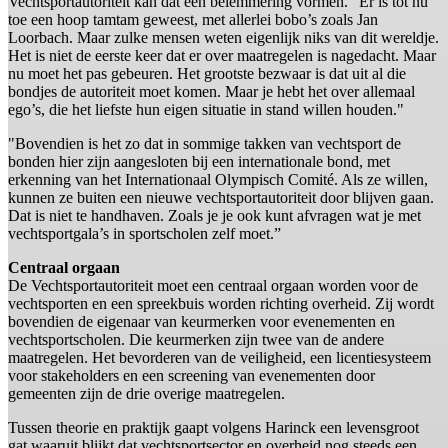
Vechtsportautoriteit kan dat een belemmering vormen. “Er is tot nu
toe een hoop tamtam geweest, met allerlei bobo’s zoals Jan
Loorbach. Maar zulke mensen weten eigenlijk niks van dit wereldje.
Het is niet de eerste keer dat er over maatregelen is nagedacht. Maar
nu moet het pas gebeuren. Het grootste bezwaar is dat uit al die
bondjes de autoriteit moet komen. Maar je hebt het over allemaal
ego’s, die het liefste hun eigen situatie in stand willen houden."
"Bovendien is het zo dat in sommige takken van vechtsport de
bonden hier zijn aangesloten bij een internationale bond, met
erkenning van het Internationaal Olympisch Comité. Als ze willen,
kunnen ze buiten een nieuwe vechtsportautoriteit door blijven gaan.
Dat is niet te handhaven. Zoals je je ook kunt afvragen wat je met
vechtsportgala’s in sportscholen zelf moet.”
Centraal orgaan
De Vechtsportautoriteit moet een centraal orgaan worden voor de
vechtsporten en een spreekbuis worden richting overheid. Zij wordt
bovendien de eigenaar van keurmerken voor evenementen en
vechtsportscholen. Die keurmerken zijn twee van de andere
maatregelen. Het bevorderen van de veiligheid, een licentiesysteem
voor stakeholders en een screening van evenementen door
gemeenten zijn de drie overige maatregelen.
Tussen theorie en praktijk gaapt volgens Harinck een levensgroot
gat waaruit blijkt dat vechtsportsector en overheid nog steeds een