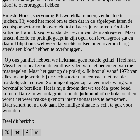
kloof te overbruggen hebben
Ernesto Hoost, viervoudig K1-wereldkampioen, zei het toe te
juichen. Hij vond het mooi om te zien dat in de afgelopen jaren de
vechtsportsector en de overheid tot elkaar zijn gekomen. Ook de
kritische Harinck zegt voorstander te zijn van de maatregelen. Maar
tussen theorie en praktijk gaapt in zijn ogen een levensgroot gat en
daaruit blijkt ook wel weer dat vechtsportsector en overheid nog
steeds een kloof hebben te overbruggen.
“Op ons pamflet hebben we helemaal geen reactie gehad. Heel raar.
Misschien omdat ze in de eindfase zaten van het bedenken van die
maatregelen. Maar het gaat op de praktijk. Ik hoor al vanaf 1972 van
alles, maar je werkt bij de vechtsporten nu eenmaal niet met de
makkelijkste mensen. Sommige dingen zijn alleen met dwang van
bovenaf te bereiken. Het is mijn droom dat we tot één grote bond
komen. Dan zijn we ook groter dan de judobond of de boksbond en
wordt het weer makkelijker om internationaal iets te betekenen.
Daar schort het nu ook aan. De huidige situatie is echt te gek voor
woorden.”
Deel dit bericht: