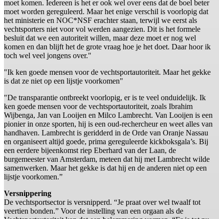
moet komen. Iedereen is het er ook wel over eens dat de boel beter
moet worden gereguleerd. Maar het enige verschil is voorlopig dat
het ministerie en NOC*NSF erachter staan, terwijl we eerst als
vechtsporters niet voor vol werden aangezien. Dit is het formele
besluit dat we een autoriteit willen, maar deze moet er nog wel
komen en dan blijft het de grote vraag hoe je het doet. Daar hoor ik
toch wel veel jongens over."
"Ik ken goede mensen voor de vechtsportautoriteit. Maar het gekke
is dat ze niet op een lijstje voorkomen"
"De transparantie ontbreekt voorlopig, er is te veel onduidelijk. Ik
ken goede mensen voor de vechtsportautoriteit, zoals Ibrahim
Wijbenga, Jan van Looijen en Milco Lambrecht. Van Looijen is een
pionier in onze sporten, hij is een oud-rechercheur en weet alles van
handhaven. Lambrecht is geridderd in de Orde van Oranje Nassau
en organiseert altijd goede, prima gereguleerde kickboksgala’s. Bij
een eerdere bijeenkomst riep Eberhard van der Laan, de
burgemeester van Amsterdam, meteen dat hij met Lambrecht wilde
samenwerken. Maar het gekke is dat hij en de anderen niet op een
lijstje voorkomen.”
Versnippering
De vechtsportsector is versnipperd. “Je praat over wel twaalf tot
veertien bonden.” Voor de instelling van een orgaan als de