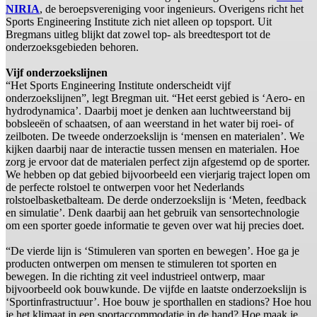
NIRIA
, de beroepsvereniging voor ingenieurs. Overigens richt het
Sports Engineering Institute zich niet alleen op topsport. Uit
Bregmans uitleg blijkt dat zowel top- als breedtesport tot de
onderzoeksgebieden behoren.
Vijf onderzoekslijnen
“Het Sports Engineering Institute onderscheidt vijf
onderzoekslijnen”, legt Bregman uit. “Het eerst gebied is ‘Aero- en
hydrodynamica’. Daarbij moet je denken aan luchtweerstand bij
bobsleeën of schaatsen, of aan weerstand in het water bij roei- of
zeilboten. De tweede onderzoekslijn is ‘mensen en materialen’. We
kijken daarbij naar de interactie tussen mensen en materialen. Hoe
zorg je ervoor dat de materialen perfect zijn afgestemd op de sporter.
We hebben op dat gebied bijvoorbeeld een vierjarig traject lopen om
de perfecte rolstoel te ontwerpen voor het Nederlands
rolstoelbasketbalteam. De derde onderzoekslijn is ‘Meten, feedback
en simulatie’. Denk daarbij aan het gebruik van sensortechnologie
om een sporter goede informatie te geven over wat hij precies doet.
“De vierde lijn is ‘Stimuleren van sporten en bewegen’. Hoe ga je
producten ontwerpen om mensen te stimuleren tot sporten en
bewegen. In die richting zit veel industrieel ontwerp, maar
bijvoorbeeld ook bouwkunde. De vijfde en laatste onderzoekslijn is
‘Sportinfrastructuur’. Hoe bouw je sporthallen en stadions? Hoe hou
je het klimaat in een sportaccommodatie in de hand? Hoe maak je