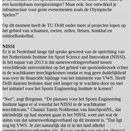
een kunstijsbaan energiezuiniger? Maar ook: hoe ontwikkel je
infrastructuur voor grote evenementen zoals de Olympische
Spelen?”
Op dit moment heeft de TU Delft onder meer al projecten lopen op
het gebied van schaatsen, roeien, zeilen, fietsen, honkbal en
rolstoelbasketbal.
NISSI
Er is in Nederland lange tijd sprake geweest van de oprichting van
het Netherlands Institute for Sport Science and Innovation (NISSI).
In het najaar van 2013 is dat samenwerkingsverband tussen
verschillende universiteiten op het gebied van sportonderzoek echter
in de wachtkamer terechtgekomen omdat er nog geen duidelijkheid
was over de financiële bijdrage van het ministerie van VWS. Heeft
Delft daarom besloten daar niet langer op te wachten door nu met
het initiatief voor het Sports Engineering Institute te komen?
“Nee”, zegt Bregman. “De plannen voor het Sports Engineering
Institute lagen er al voordat het NISSI in de wachtkamer
terechtkwam.” Chantal Tutein Nolthenius van InnoSportNL, dat
uiteindelijk op had moeten gaan in het NISSI, weet niet wat de
status van dat samenwerkingsverband op dit moment is. “Dat ligt
nog bij VWS. Je ziet natuurlijk dat er in het land allerlei
samenwerkingsverbanden zijn. Er was sprake van om dat allemaal