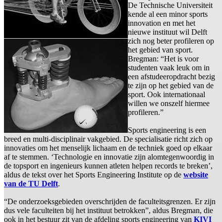
De Technische Universiteit
kende al een minor sports
innovation en met het
nieuwe instituut wil Delft
zich nog beter profileren op
het gebied van sport.
Bregman: “Het is voor
studenten vaak leuk om in
een afstudeeropdracht bezig
te zijn op het gebied van de
sport. Ook internationaal
willen we onszelf hiermee
profileren.”
Sports engineering is een
breed en multi-disciplinair vakgebied. De specialisatie richt zich op
innovaties om het menselijk lichaam en de techniek goed op elkaar
af te stemmen. ‘Technologie en innovatie zijn alomtegenwoordig in
de topsport en ingenieurs kunnen atleten helpen records te breken’,
aldus de tekst over het Sports Engineering Institute op de
website
van de TU Delft
.
“De onderzoeksgebieden overschrijden de faculteitsgrenzen. Er zijn
dus vele faculteiten bij het instituut betrokken”, aldus Bregman, die
ook in het bestuur zit van de afdeling sports engineering van
KIVI