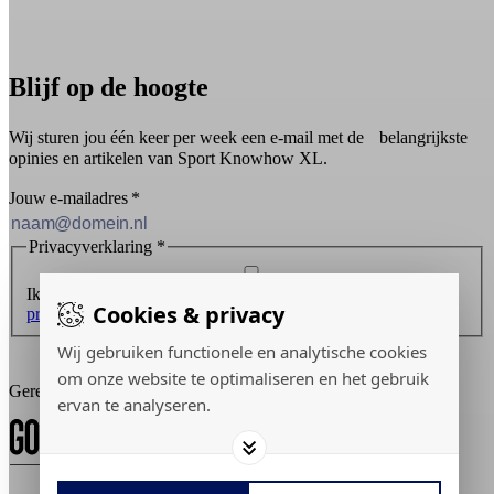
Blijf op de hoogte
Wij sturen jou één keer per week een e-mail met de belangrijkste
opinies en artikelen van Sport Knowhow XL.
Jouw e-mailadres
*
Privacyverklaring
*
Ik ontvang graag de nieuwsbrief en ga akkoord met de
Cookies & privacy
privacyverklaring
.
Wij gebruiken functionele en analytische cookies
Inschrijven
om onze website te optimaliseren en het gebruik
Gerealiseerd door:
ervan te analyseren.