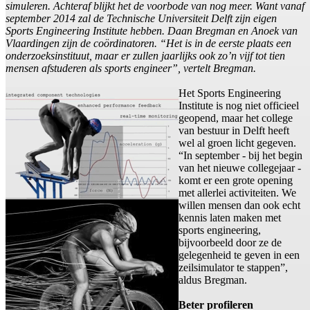
simuleren. Achteraf blijkt het de voorbode van nog meer. Want vanaf
september 2014 zal de Technische Universiteit Delft zijn eigen
Sports Engineering Institute hebben. Daan Bregman en Anoek van
Vlaardingen zijn de coördinatoren. “Het is in de eerste plaats een
onderzoeksinstituut, maar er zullen jaarlijks ook zo’n vijf tot tien
mensen afstuderen als sports engineer”, vertelt Bregman.
Het Sports Engineering
Institute is nog niet officieel
geopend, maar het college
van bestuur in Delft heeft
wel al groen licht gegeven.
“In september - bij het begin
van het nieuwe collegejaar -
komt er een grote opening
met allerlei activiteiten. We
willen mensen dan ook echt
kennis laten maken met
sports engineering,
bijvoorbeeld door ze de
gelegenheid te geven in een
zeilsimulator te stappen”,
aldus Bregman.
Beter profileren