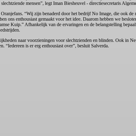
n slechtziende mensen”, legt Iman Biesheuvel - directiesecretaris Alge
Oranjefans. “Wij zijn benaderd door het bedrijf No Image, die ook de
n ons enthousiast gemaakt voor het idee. Daarom hebben we besloten 
amse Kuip.” Afhankelijk van de ervaringen en de belangstelling bepaa
edstrijden.
jkheden naar voorzieningen voor slechtzienden en blinden. Ook in Ned
 “Iedereen is er erg enthousiast over”, besluit Salverda.