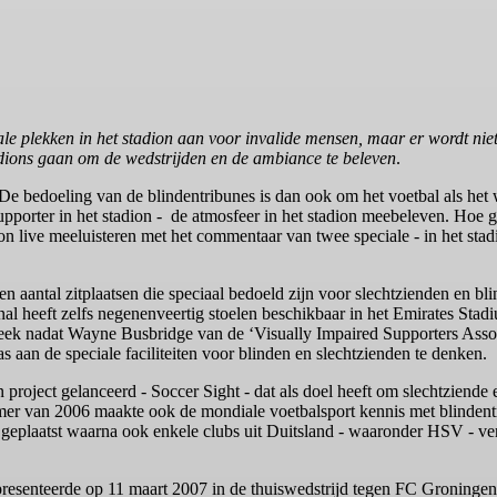
iale plekken in het stadion aan voor invalide mensen, maar er wordt n
adions gaan om de wedstrijden en de ambiance te beleven
.
 bedoeling van de blindentribunes is dan ook om het voetbal als het w
re supporter in het stadion - de atmosfeer in het stadion meebeleven. Hoe 
n live meeluisteren met het commentaar van twee speciale - in het stad
n aantal zitplaatsen die speciaal bedoeld zijn voor slechtzienden en bl
al heeft zelfs negenenveertig stoelen beschikbaar in het Emirates Stad
eek nadat Wayne Busbridge van de ‘Visually Impaired Supporters Asso
an de speciale faciliteiten voor blinden en slechtzienden te denken.
n project gelanceerd - Soccer Sight - dat als doel heeft om slechtziend
omer van 2006 maakte ook de mondiale voetbalsport kennis met blindent
es geplaatst waarna ook enkele clubs uit Duitsland - waaronder HSV - ve
presenteerde op 11 maart 2007 in de thuiswedstrijd tegen FC Groningen