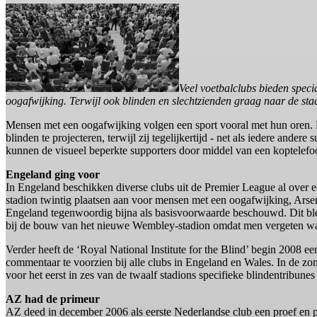
Veel voetbalclubs bieden spec
oogafwijking. Terwijl ook blinden en slechtzienden graag naar de st
Mensen met een oogafwijking volgen een sport vooral met hun oren. De
blinden te projecteren, terwijl zij tegelijkertijd - net als iedere ande
kunnen de visueel beperkte supporters door middel van een koptelefoo
Engeland ging voor
In Engeland beschikken diverse clubs uit de Premier League al over ee
stadion twintig plaatsen aan voor mensen met een oogafwijking, Arsen
Engeland tegenwoordig bijna als basisvoorwaarde beschouwd. Dit bl
bij de bouw van het nieuwe Wembley-stadion omdat men vergeten was a
Verder heeft de ‘Royal National Institute for the Blind’ begin 2008 ee
commentaar te voorzien bij alle clubs in Engeland en Wales. In de z
voor het eerst in zes van de twaalf stadions specifieke blindentribun
AZ had de primeur
AZ deed in december 2006 als eerste Nederlandse club een proef en 