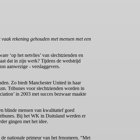
iet vaak rekening gehouden met mensen met een
are ‘op het netvlies’ van slechtzienden en
gaat dat in zijn werk? Tijdens de wedstrijd
ion aanwezige - verslaggevers.
inden. Zo biedt Manchester United in haar
ium. Tribunes voor slechtzienden worden in
ciation’ in 2003 met succes bezwaar maakte
e en blinde mensen van kwalitatief goed
ribunes. Bij het WK in Duitsland werden er
rder gingen met het idee.
 de nationale primeur van het fenomeen. “Met