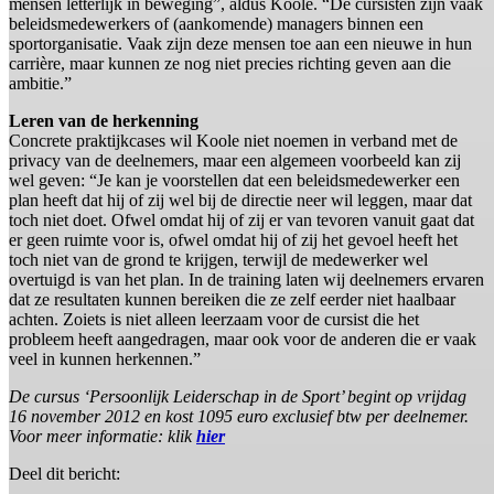
mensen letterlijk in beweging”, aldus Koole. “De cursisten zijn vaak
beleidsmedewerkers of (aankomende) managers binnen een
sportorganisatie. Vaak zijn deze mensen toe aan een nieuwe in hun
carrière, maar kunnen ze nog niet precies richting geven aan die
ambitie.”
Leren van de herkenning
Concrete praktijkcases wil Koole niet noemen in verband met de
privacy van de deelnemers, maar een algemeen voorbeeld kan zij
wel geven: “Je kan je voorstellen dat een beleidsmedewerker een
plan heeft dat hij of zij wel bij de directie neer wil leggen, maar dat
toch niet doet. Ofwel omdat hij of zij er van tevoren vanuit gaat dat
er geen ruimte voor is, ofwel omdat hij of zij het gevoel heeft het
toch niet van de grond te krijgen, terwijl de medewerker wel
overtuigd is van het plan. In de training laten wij deelnemers ervaren
dat ze resultaten kunnen bereiken die ze zelf eerder niet haalbaar
achten. Zoiets is niet alleen leerzaam voor de cursist die het
probleem heeft aangedragen, maar ook voor de anderen die er vaak
veel in kunnen herkennen.”
De cursus ‘Persoonlijk Leiderschap in de Sport’ begint op vrijdag
16 november 2012 en kost 1095 euro exclusief btw per deelnemer.
Voor meer informatie: klik
hier
Deel dit bericht: