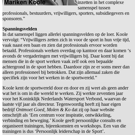
inzetten in het complexe
samenspel tussen
professionals, bestuurders, vrijwilligers, sporters, subsidiegevers en
sponsoren.”
Spanningsvelden
In dat samenspel liggen allerlei spanningsvelden op de loer. Koole
vervolgt: “Vrijwilligers zetten zich in voor de sport in hun vrije tijd,
vaak naast een baan en zien dat professionals ervoor worden
betaald. Professionals werken overdag op kantoor en daar komen ‘s
avonds de vergaderingen met vrijwilligers bij. Daar komt bij dat
mensen die in de sport werken vaak zelf ook een bepaalde
achtergrond in de sport hebben. Daardoor zijn ze er soms meer dan
alleen professioneel bij betrokken. Dat zijn allemaal zaken die
specifiek zijn voor het werken in de sportwereld.”
Koole kent de sportwereld door en door en zij weet als geen ander
wat het is om in die wereld te werken. Zij werkte zeventien jaar
voor het Koninklijk Nederlands Watersport Verbond, waarvan de
laatste vijf jaar als directeur. Tegenwoordig heeft zij haar eigen
bedrijf
Ontmoet Goed, Molen & Ko
dat zij op haar website
omschrijft als ‘Een centrum voor inspiratie, ontwikkeling,
verbinding en beweging.’ Koole geeft persoonlijke consults en
organiseert trainingen, bijeenkomsten en workshops. Een van die
trainingen is dus ‘Persoonlijk leiderschap in de Sport’.