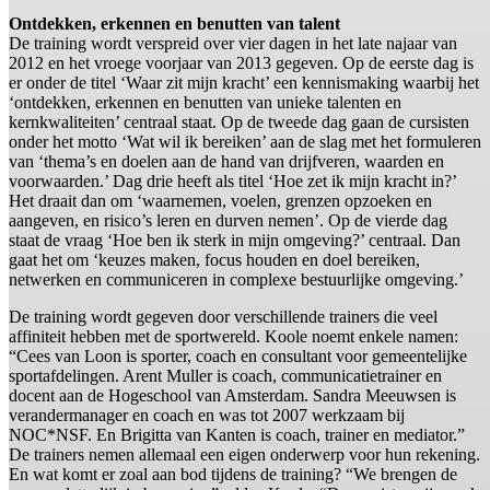
Ontdekken, erkennen en benutten van talent
De training wordt verspreid over vier dagen in het late najaar van
2012 en het vroege voorjaar van 2013 gegeven. Op de eerste dag is
er onder de titel ‘Waar zit mijn kracht’ een kennismaking waarbij het
‘ontdekken, erkennen en benutten van unieke talenten en
kernkwaliteiten’ centraal staat. Op de tweede dag gaan de cursisten
onder het motto ‘Wat wil ik bereiken’ aan de slag met het formuleren
van ‘thema’s en doelen aan de hand van drijfveren, waarden en
voorwaarden.’ Dag drie heeft als titel ‘Hoe zet ik mijn kracht in?’
Het draait dan om ‘waarnemen, voelen, grenzen opzoeken en
aangeven, en risico’s leren en durven nemen’. Op de vierde dag
staat de vraag ‘Hoe ben ik sterk in mijn omgeving?’ centraal. Dan
gaat het om ‘keuzes maken, focus houden en doel bereiken,
netwerken en communiceren in complexe bestuurlijke omgeving.’
De training wordt gegeven door verschillende trainers die veel
affiniteit hebben met de sportwereld. Koole noemt enkele namen:
“Cees van Loon is sporter, coach en consultant voor gemeentelijke
sportafdelingen. Arent Muller is coach, communicatietrainer en
docent aan de Hogeschool van Amsterdam. Sandra Meeuwsen is
verandermanager en coach en was tot 2007 werkzaam bij
NOC*NSF. En Brigitta van Kanten is coach, trainer en mediator.”
De trainers nemen allemaal een eigen onderwerp voor hun rekening.
En wat komt er zoal aan bod tijdens de training? “We brengen de