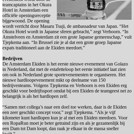
teamcaptains in het Okura
Hotel in Amsterdam een
officiële openingsreceptie
bijgewoond. De opening
wordt verricht door Masaru Tsuji, de ambassadeur van Japan. “Het
Okura Hotel wordt in Japanse sferen gebracht,” zegt Verhoorn. “In
Amstelveen en Amsterdam zit een grote Japanse gemeenschap,” vult
Tjepkema aan. “In Brussel zie je al dat een grote groep Japanse
expats traditioneel aan de Ekiden meedoet.”
Bedrijven
De Amsterdam Ekiden is het eerste nieuwe evenement van Golazo
in Nederland, dat met de estafetteloop het eerste initiatief laat zien
om ook in Nederland grote sportevenementen te organiseren. Het
nieuwe hardloopevenement mikt op deelname van 150
bedrijventeams. Volgens Tjepkema en Verhoorn is een Ekiden erg
geschikt voor bedrijfssport omdat bij een Ekiden de teamgeest net zo
belangrijk is als het hardlopen zelf.
“Samen met collega’s naar een doel toe werken, daar is de Ekiden
een zeer geschikt concept voor,” zegt Tjepkema. “Als je vijf
kilometer kunt hardlopen kun je al met een Ekiden meedoen. Voor
een RopaRun moet je beter getraind zijn en als je gezamenlijk bij
een Dam tot Dam loopt, dan raak je elkaar in de massa sneller
kwijt.”