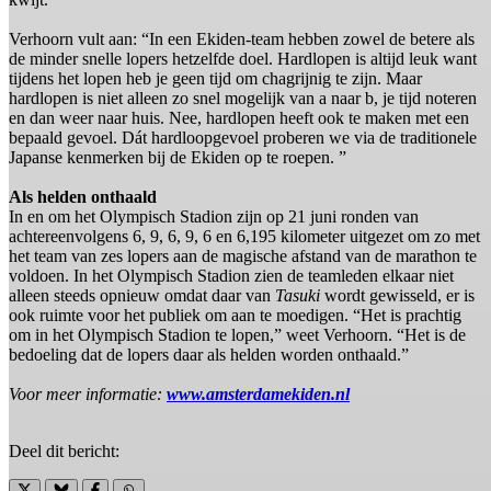
Verhoorn vult aan: “In een Ekiden-team hebben zowel de betere als
de minder snelle lopers hetzelfde doel. Hardlopen is altijd leuk want
tijdens het lopen heb je geen tijd om chagrijnig te zijn. Maar
hardlopen is niet alleen zo snel mogelijk van a naar b, je tijd noteren
en dan weer naar huis. Nee, hardlopen heeft ook te maken met een
bepaald gevoel. Dát hardloopgevoel proberen we via de traditionele
Japanse kenmerken bij de Ekiden op te roepen. ”
Als helden onthaald
In en om het Olympisch Stadion zijn op 21 juni ronden van
achtereenvolgens 6, 9, 6, 9, 6 en 6,195 kilometer uitgezet om zo met
het team van zes lopers aan de magische afstand van de marathon te
voldoen. In het Olympisch Stadion zien de teamleden elkaar niet
alleen steeds opnieuw omdat daar van
Tasuki
wordt gewisseld, er is
ook ruimte voor het publiek om aan te moedigen. “Het is prachtig
om in het Olympisch Stadion te lopen,” weet Verhoorn. “Het is de
bedoeling dat de lopers daar als helden worden onthaald.”
Voor meer informatie:
www.amsterdamekiden.nl
Deel dit bericht: