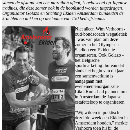
samen de afstand van een marathon aflegt, is gebaseerd op Japanse
tradities, die deze zomer ook in de hoofdstad worden uitgedragen.
Organisator Golazo en Stichting Ekiden Amsterdam bundelden de
krachten en mikken op deelname van 150 bedrijfsteams.
Niet alleen Wim Verhoorn -
oud-bondscoach wegatletiek
- was van plan om deze
zomer in het Olympisch
Stadion een Ekiden te
organiseren. Ook Golazo -
het Belgische
sportmarketing- bureau dat
sinds het begin van dit jaar
een samenwerking is
aangegaan met
evenementenorganisatie
Like2Run - had plannen om
in Amsterdam de Japanse
estafetteloop te organiseren.
“Wij wilden in praktisch
dezelfde week een Ekiden in
Amsterdam houden,” merkte
Verhoorn toen hij bij de