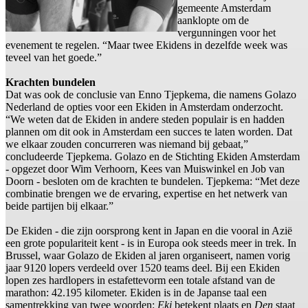
gemeente Amsterdam
aanklopte om de
vergunningen voor het
evenement te regelen. “Maar twee Ekidens in dezelfde week was
teveel van het goede.”
Krachten bundelen
Dat was ook de conclusie van Enno Tjepkema, die namens Golazo
Nederland de opties voor een Ekiden in Amsterdam onderzocht.
“We weten dat de Ekiden in andere steden populair is en hadden
plannen om dit ook in Amsterdam een succes te laten worden. Dat
we elkaar zouden concurreren was niemand bij gebaat,”
concludeerde Tjepkema. Golazo en de Stichting Ekiden Amsterdam
- opgezet door Wim Verhoorn, Kees van Muiswinkel en Job van
Doorn - besloten om de krachten te bundelen. Tjepkema: “Met deze
combinatie brengen we de ervaring, expertise en het netwerk van
beide partijen bij elkaar.”
De Ekiden - die zijn oorsprong kent in Japan en die vooral in Azië
een grote populariteit kent - is in Europa ook steeds meer in trek. In
Brussel, waar Golazo de Ekiden al jaren organiseert, namen vorig
jaar 9120 lopers verdeeld over 1520 teams deel. Bij een Ekiden
lopen zes hardlopers in estafettevorm een totale afstand van de
marathon: 42.195 kilometer. Ekiden is in de Japanse taal een
samentrekking van twee woorden:
Eki
betekent plaats en
Den
staat