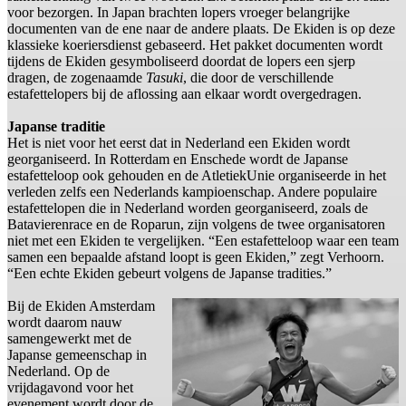
voor bezorgen. In Japan brachten lopers vroeger belangrijke
documenten van de ene naar de andere plaats. De Ekiden is op deze
klassieke koeriersdienst gebaseerd. Het pakket documenten wordt
tijdens de Ekiden gesymboliseerd doordat de lopers een sjerp
dragen, de zogenaamde
Tasuki
, die door de verschillende
estafettelopers bij de aflossing aan elkaar wordt overgedragen.
Japanse traditie
Het is niet voor het eerst dat in Nederland een Ekiden wordt
georganiseerd. In Rotterdam en Enschede wordt de Japanse
estafetteloop ook gehouden en de AtletiekUnie organiseerde in het
verleden zelfs een Nederlands kampioenschap. Andere populaire
estafettelopen die in Nederland worden georganiseerd, zoals de
Batavierenrace en de Roparun, zijn volgens de twee organisatoren
niet met een Ekiden te vergelijken. “Een estafetteloop waar een team
samen een bepaalde afstand loopt is geen Ekiden,” zegt Verhoorn.
“Een echte Ekiden gebeurt volgens de Japanse tradities.”
Bij de Ekiden Amsterdam
wordt daarom nauw
samengewerkt met de
Japanse gemeenschap in
Nederland. Op de
vrijdagavond voor het
evenement wordt door de